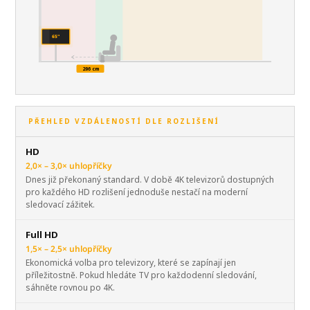
65"
206 cm
PŘEHLED VZDÁLENOSTÍ DLE ROZLIŠENÍ
HD
2,0× – 3,0× uhlopříčky
Dnes již překonaný standard. V době 4K televizorů dostupných
pro každého HD rozlišení jednoduše nestačí na moderní
sledovací zážitek.
Full HD
1,5× – 2,5× uhlopříčky
Ekonomická volba pro televizory, které se zapínají jen
příležitostně. Pokud hledáte TV pro každodenní sledování,
sáhněte rovnou po 4K.