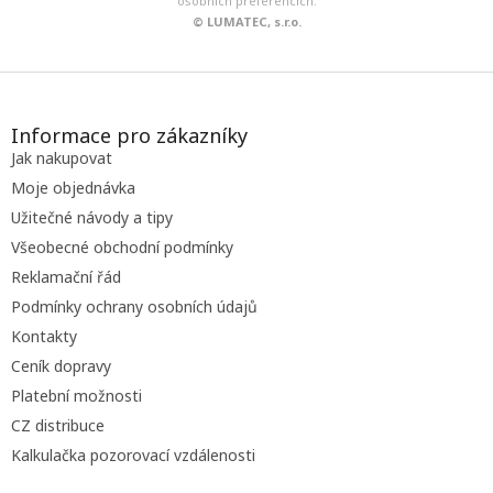
osobních preferencích.
© LUMATEC, s.r.o.
Z
á
p
Informace pro zákazníky
a
Jak nakupovat
t
Moje objednávka
í
Užitečné návody a tipy
Všeobecné obchodní podmínky
Reklamační řád
Podmínky ochrany osobních údajů
Kontakty
Ceník dopravy
Platební možnosti
CZ distribuce
Kalkulačka pozorovací vzdálenosti