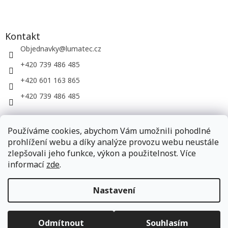
Kontakt
Objednavky
@
lumatec.cz
+420 739 486 485
+420 601 163 865
+420 739 486 485
LUMATEC, s.r.o. - web společnosti
Používáme cookies, abychom Vám umožnili pohodlné
prohlížení webu a díky analýze provozu webu neustále
zlepšovali jeho funkce, výkon a použitelnost. Více
informací
zde
.
Vytvořil Shoptet
Nastavení
Copyright 2026
LUMATEC.store
. Všechna práva vyhrazena.
Odmítnout
Souhlasím
Upravit nastavení cookies