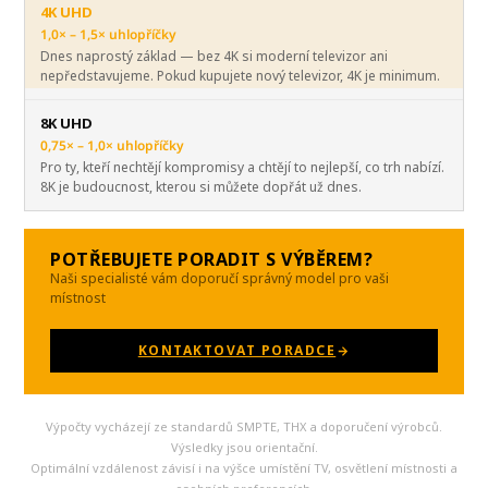
4K UHD
1,0× – 1,5× uhlopříčky
Dnes naprostý základ — bez 4K si moderní televizor ani
nepředstavujeme. Pokud kupujete nový televizor, 4K je minimum.
8K UHD
0,75× – 1,0× uhlopříčky
Pro ty, kteří nechtějí kompromisy a chtějí to nejlepší, co trh nabízí.
8K je budoucnost, kterou si můžete dopřát už dnes.
POTŘEBUJETE PORADIT S VÝBĚREM?
Naši specialisté vám doporučí správný model pro vaši
místnost
KONTAKTOVAT PORADCE
Výpočty vycházejí ze standardů SMPTE, THX a doporučení výrobců.
Výsledky jsou orientační.
Optimální vzdálenost závisí i na výšce umístění TV, osvětlení místnosti a