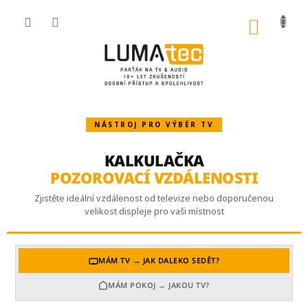
Přejít
na
NÁKU
obsah
KOŠÍK
NÁSTROJ PRO VÝBĚR TV
KALKULAČKA
POZOROVACÍ VZDÁLENOSTI
Zjistěte ideální vzdálenost od televize nebo doporučenou
velikost displeje pro vaši místnost
MÁM TV → JAK DALEKO SEDĚT?
MÁM POKOJ → JAKOU TV?