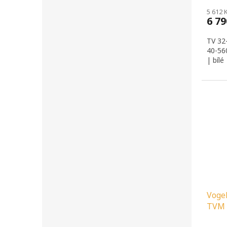
5 612 
6 7
TV 32
40-56
| bílé
Voge
TVM 