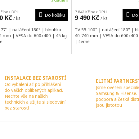
Skladem
Kč bez DPH
7 843 Kč bez DPH
Do košíku
Do 
90 Kč
9 490 Kč
/ ks
/ ks
-77" | natáčení 180° | hloubka
TV 55-100" | natáčení 180° | h
2 mm | VESA do 600x400 | 45 kg
40-740 mm | VESA do 600x400 
né
| černé
O
v
l
INSTALACE BEZ STAROSTÍ
á
ELITNÍ PARTNERS
Od vybalení až po přihlášení
d
Jsme ověření speciali
do vašich oblíbených aplikací.
a
Samsung & Hisense.
Nechte vše na našich
c
podpora a česká dist
technicích a užijte si sledování
í
jsou jistotou
bez starostí
p
r
v
k
y
v