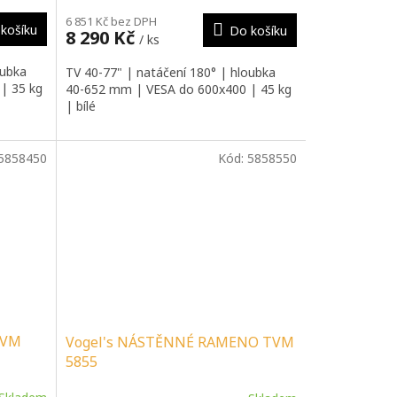
6 851 Kč bez DPH
košíku
Do košíku
8 290 Kč
/ ks
oubka
TV 40-77" | natáčení 180° | hloubka
| 35 kg
40-652 mm | VESA do 600x400 | 45 kg
| bílé
5858450
Kód:
5858550
TVM
Vogel's NÁSTĚNNÉ RAMENO TVM
5855