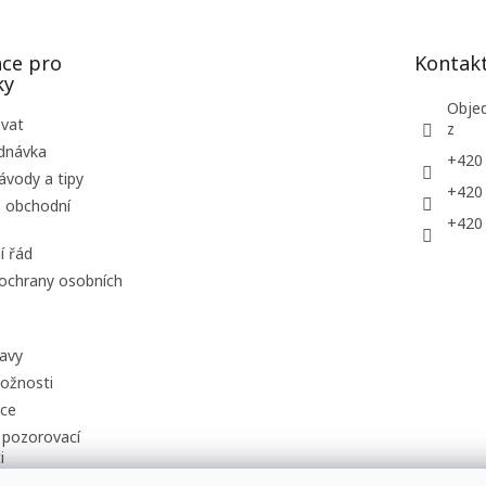
ý
p
i
ce pro
Kontak
s
ky
u
Obje
ovat
z
dnávka
+420
ávody a tipy
+420
 obchodní
+420
í řád
ochrany osobních
avy
ožnosti
uce
 pozorovací
i