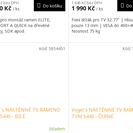
Kč bez DPH
1 645 Kč bez DPH
Do košíku
Do 
50 Kč
1 990 Kč
/ ks
/ ks
 pro montáž ramen ELITE,
Fixní držák pro TV 32-77" | Hlo
RT A QUICK na dřevěné
pouze 13 mm | VESA do 400×4
ky, SDK apod.
Nosnost 75 kg
Kód:
5854451
Kód:
l's NÁSTĚNNÉ TV RAMENO
Vogel's NÁSTĚNNÉ TV RA
5445 - BÍLÉ
TVM 5445 - ČERNÉ
Skladem