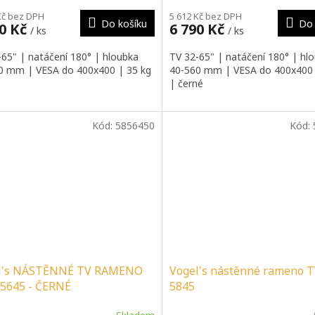
Kč bez DPH
5 612 Kč bez DPH
Do košíku
Do 
90 Kč
6 790 Kč
/ ks
/ ks
-65" | natáčení 180° | hloubka
TV 32-65" | natáčení 180° | hl
0 mm | VESA do 400x400 | 35 kg
40-560 mm | VESA do 400x400 
| černé
Kód:
5856450
Kód:
l's NÁSTĚNNÉ TV RAMENO
Vogel's nástěnné rameno 
5645 - ČERNÉ
5845