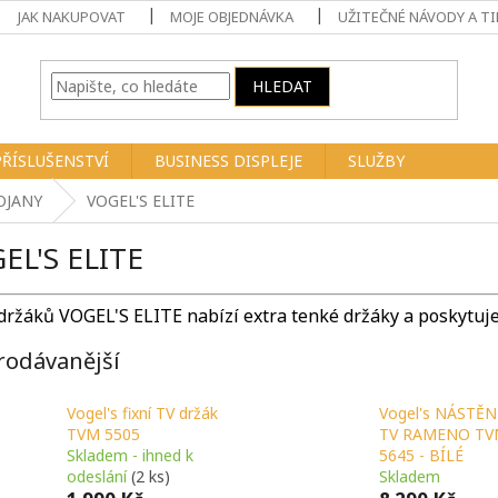
JAK NAKUPOVAT
MOJE OBJEDNÁVKA
UŽITEČNÉ NÁVODY A TI
HLEDAT
PŘÍSLUŠENSTVÍ
BUSINESS DISPLEJE
SLUŽBY
OJANY
VOGEL'S ELITE
EL'S ELITE
ržáků VOGEL'S ELITE nabízí extra tenké držáky a poskytuje 
rodávanější
Vogel's fixní TV držák
Vogel's NÁSTĚ
TVM 5505
TV RAMENO T
Skladem - ihned k
5645 - BÍLÉ
odeslání
(2 ks)
Skladem