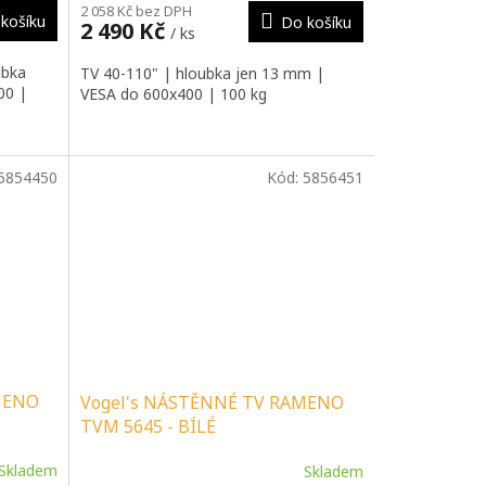
2 058 Kč bez DPH
košíku
Do košíku
2 490 Kč
/ ks
ubka
TV 40-110" | hloubka jen 13 mm |
00 |
VESA do 600x400 | 100 kg
5854450
Kód:
5856451
MENO
Vogel's NÁSTĚNNÉ TV RAMENO
TVM 5645 - BÍLÉ
Skladem
Skladem