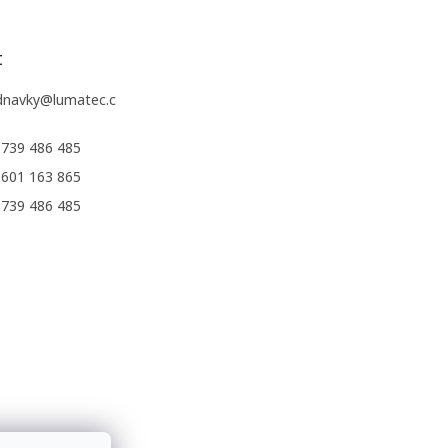
t
dnavky
@
lumatec.c
 739 486 485
 601 163 865
 739 486 485