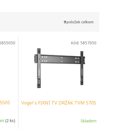
9
položek celkem
5855050
Kód:
5857050
 5505
Vogel's FIXNÍ TV DRŽÁK TVM 5705
ání
(2 ks)
Skladem