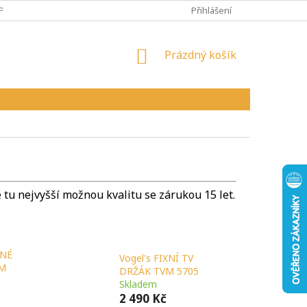
PY
VŠEOBECNÉ OBCHODNÍ PODMÍNKY
Přihlášení
REKLAMAČNÍ ŘÁD
NÁKUPNÍ
Prázdný košík
KOŠÍK
tu nejvyšší možnou kvalitu se zárukou 15 let.
NNÉ
Vogel's FIXNÍ TV
VM
DRŽÁK TVM 5705
Skladem
2 490 Kč