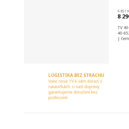
6 851 
8 2
TV 40
40-65
| čer
LOGISTIKA BEZ STRACHU
Vaše nová TV k vám dorazí v
rukavičkách. U naší dopravy
garantujeme doručení bez
poškození
Z
á
p