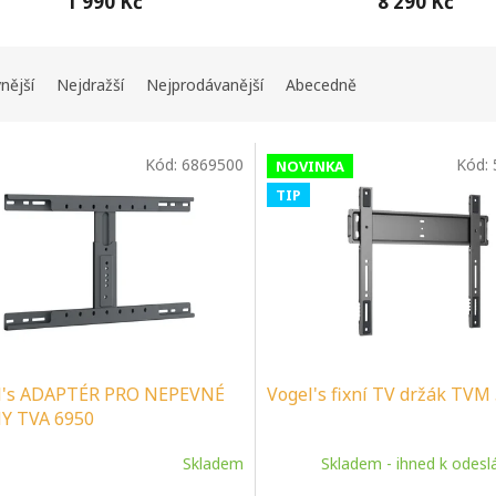
1 990 Kč
8 290 Kč
nější
Nejdražší
Nejprodávanější
Abecedně
Kód:
6869500
Kód:
NOVINKA
TIP
l's ADAPTÉR PRO NEPEVNÉ
Vogel's fixní TV držák TVM
Y TVA 6950
Skladem
Skladem - ihned k odesl