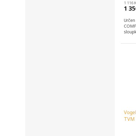
1 116 
1 3
Určen
COMFO
sloup
Voge
TVM 