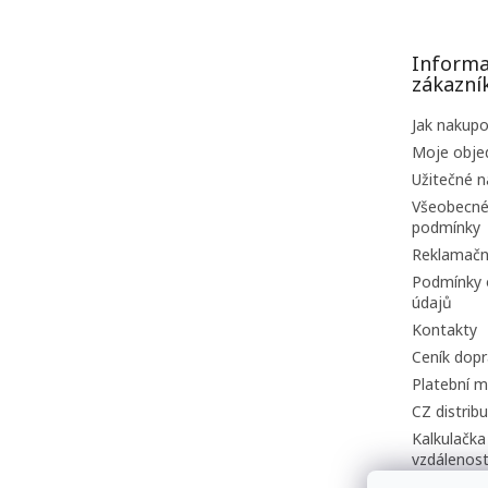
a
t
Informa
í
zákazní
Jak nakup
Moje obje
Užitečné n
Všeobecné
podmínky
Reklamačn
Podmínky 
údajů
Kontakty
Ceník dopr
Platební m
CZ distrib
Kalkulačka
vzdálenost