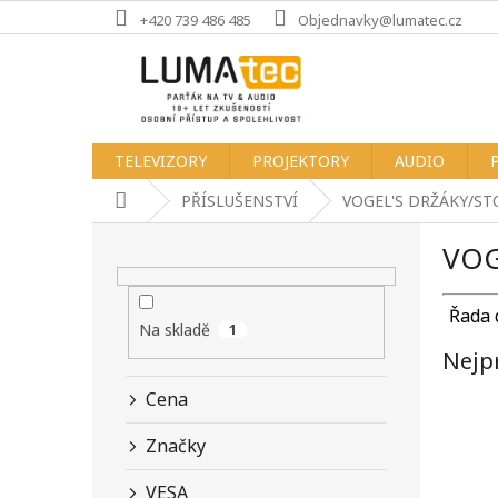
Přejít
+420 739 486 485
Objednavky@lumatec.cz
na
obsah
TELEVIZORY
PROJEKTORY
AUDIO
Domů
PŘÍSLUŠENSTVÍ
VOGEL'S DRŽÁKY/ST
P
VOG
o
s
t
Řada d
r
Na skladě
1
a
Nejp
n
Cena
n
í
Značky
p
a
VESA