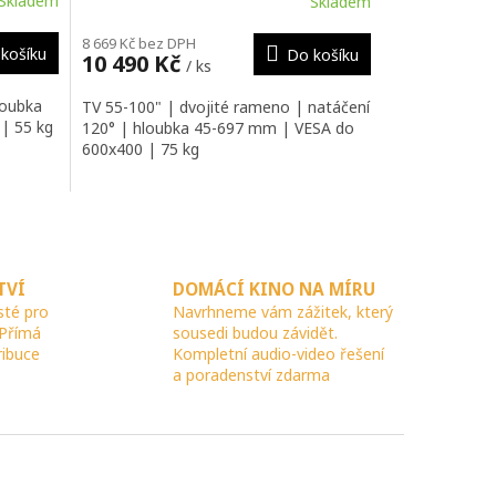
Skladem
Skladem
8 669 Kč bez DPH
košíku
Do košíku
10 490 Kč
/ ks
loubka
TV 55-100" | dvojité rameno | natáčení
| 55 kg
120° | hloubka 45-697 mm | VESA do
600x400 | 75 kg
TVÍ
DOMÁCÍ KINO NA MÍRU
sté pro
Navrhneme vám zážitek, který
 Přímá
sousedi budou závidět.
ribuce
Kompletní audio-video řešení
a poradenství zdarma