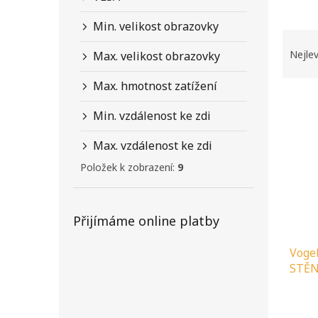
n
e
Min. velikost obrazovky
l
Ř
a
Nejlev
Max. velikost obrazovky
z
e
Max. hmotnost zatížení
V
n
ý
í
Min. vzdálenost ke zdi
p
p
i
r
Max. vzdálenost ke zdi
s
o
Položek k zobrazení:
9
p
d
r
u
o
k
Přijímáme online platby
d
t
u
ů
Voge
k
STĚN
t
ů