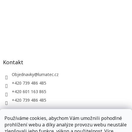
Kontakt
Objednavky
@
lumatec.cz
+420 739 486 485
+420 601 163 865
+420 739 486 485
Používáme cookies, abychom Vám umožnili pohodlné
LUMATEC, s.r.o. - web společnosti
prohlížení webu a díky analýze provozu webu neustále
zlepšovali jeho funkce, výkon a použitelnost. Více