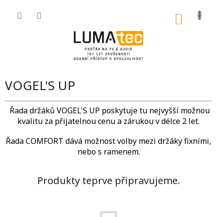
Přejít
na
NÁKU
obsah
KOŠÍK
VOGEL'S UP
Řada držáků VOGEL'S UP poskytuje tu nejvyšší možnou
kvalitu za přijatelnou cenu a zárukou v délce 2 let.
Řada COMFORT dává možnost volby mezi držáky fixními,
nebo s ramenem.
Produkty teprve připravujeme.