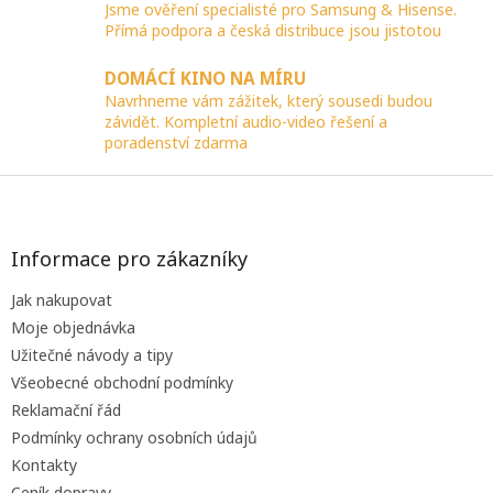
Jsme ověření specialisté pro Samsung & Hisense.
Přímá podpora a česká distribuce jsou jistotou
DOMÁCÍ KINO NA MÍRU
Navrhneme vám zážitek, který sousedi budou
závidět. Kompletní audio-video řešení a
poradenství zdarma
Z
á
p
a
Informace pro zákazníky
t
Jak nakupovat
í
Moje objednávka
Užitečné návody a tipy
Všeobecné obchodní podmínky
Reklamační řád
Podmínky ochrany osobních údajů
Kontakty
Ceník dopravy