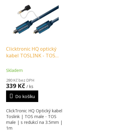
ý
p
i
s
p
r
o
d
Clicktronic HQ optický
u
kabel TOSLINK - TOS
k
MALE/TOS MALE - s
t
redukcí na 3.5 MM - 1 M
Skladem
ů
280 Kč bez DPH
339 Kč
/ ks
Do košíku
ClickTronic HQ Optický kabel
Toslink | TOS male - TOS
male | s redukcí na 3.5mm |
1m