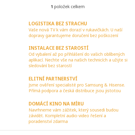
1
položek celkem
O
v
l
LOGISTIKA BEZ STRACHU
á
Vaše nová TV k vám dorazí v rukavičkách. U naší
d
dopravy garantujeme doručení bez poškození
a
c
INSTALACE BEZ STAROSTÍ
í
p
Od vybalení až po přihlášení do vašich oblíbených
r
aplikací. Nechte vše na našich technicích a užijte si
v
sledování bez starostí
k
y
ELITNÍ PARTNERSTVÍ
v
Jsme ověření specialisté pro Samsung & Hisense.
ý
Přímá podpora a česká distribuce jsou jistotou
p
i
DOMÁCÍ KINO NA MÍRU
s
Navrhneme vám zážitek, který sousedi budou
u
závidět. Kompletní audio-video řešení a
poradenství zdarma
Z