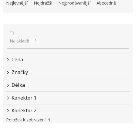
a
Nejlevnější
Nejdražší
Nejprodávanější
Abecedně
z
e
n
í
p
Na skladě
0
r
o
d
Cena
u
k
Značky
t
ů
Délka
Konektor 1
Konektor 2
Položek k zobrazení:
1
V