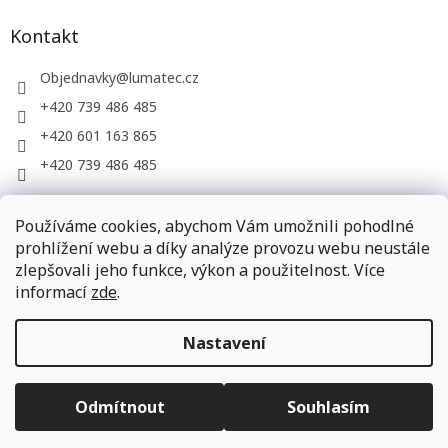
Kontakt
Objednavky
@
lumatec.cz
+420 739 486 485
+420 601 163 865
+420 739 486 485
Používáme cookies, abychom Vám umožnili pohodlné
LUMATEC, s.r.o. - web společnosti
prohlížení webu a díky analýze provozu webu neustále
zlepšovali jeho funkce, výkon a použitelnost. Více
informací
zde
.
Vytvořil Shoptet
Nastavení
Copyright 2026
LUMATEC.store
. Všechna práva vyhrazena.
Odmítnout
Souhlasím
Upravit nastavení cookies