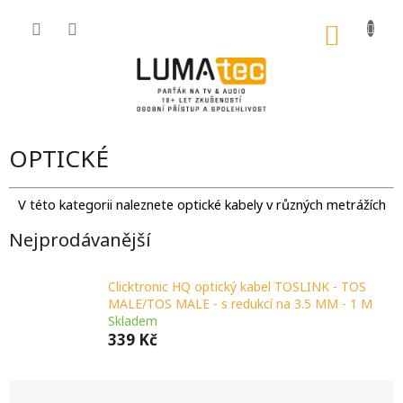
Přejít
na
NÁKU
obsah
KOŠÍK
OPTICKÉ
V této kategorii naleznete optické kabely v různých metrážích
Nejprodávanější
Clicktronic HQ optický kabel TOSLINK - TOS
MALE/TOS MALE - s redukcí na 3.5 MM - 1 M
Skladem
339 Kč
Ř