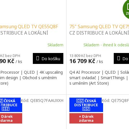
Z
Samsung QLED TV QE55Q8F
75" Samsung QLED TV QE7
ISTRIBUCE A LOKÁLNÍ
CZ DISTRIBUCE A LOKÁLNÍ
IS | SPECIALIZOVANÝ
SERVIS | SPECIALIZOVANÝ
Skladem
Skladem - ihned k odesl
EJCE | PORADENSTVÍ |
PRODEJCE | PORADENSTVÍ
ALAČNÍ & MONTÁŽNÍ
INSTALAČNÍ & MONTÁŽNÍ
 Kč bez DPH
13 809 Kč bez DPH
BY
SLUŽBY
Do košíku
Do 
990 Kč
16 709 Kč
/ ks
/ ks
 Processor | QLED | 4K upscaling
Q4 AI Processor | QLED | Solá
Slim design | Obchod s uměním
smart ovladač | SmartThings 
tore)
s uměním (Art Store)
Kód:
QE85Q7FAAUXXH
Kód:
QE75Q8F
🇿 ČESKÁ
🇨🇿 ČESKÁ
STRIBUCE
DISTRIBUCE
🇨🇿
🇨🇿
+ Dárek
+ Dárek
zdarma
zdarma