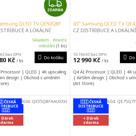
Z
ZDARMA
D
Samsung QLED TV QE50Q8F
43" Samsung QLED TV QE4
A
ISTRIBUCE A LOKÁLNÍ
CZ DISTRIBUCE A LOKÁLNÍ
IS | SPECIALIZOVANÝ
SERVIS | SPECIALIZOVANÝ
R
Skladem - ihned k
EJCE | PORADENSTVÍ |
PRODEJCE | PORADENSTVÍ
ěrné
odeslání
(1 ks)
cení
ALAČNÍ & MONTÁŽNÍ
INSTALAČNÍ & MONTÁŽNÍ
M
 Kč bez DPH
10 736 Kč bez DPH
ktu
BY
SLUŽBY
Do košíku
Do 
980 Kč
12 990 Kč
/ ks
/ ks
A
 Processor | QLED | 4K upscaling
Q4 AI Processor | QLED | 4K u
Slim design | Obchod s uměním
| AirSlim design | Obchod s u
tore)
(Art Store)
ček.
Kód:
QE55Q8FAAUXXH
Kód:
QE75Q7F
🇿 ČESKÁ
🇨🇿 ČESKÁ
STRIBUCE
DISTRIBUCE
🇨🇿
🇨🇿
+ Dárek
+ Dárek
zdarma
zdarma