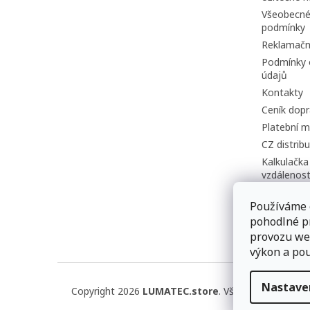
Všeobecné
podmínky
Reklamačn
Podmínky 
údajů
Kontakty
Ceník dopr
Platební m
CZ distrib
Kalkulačka
vzdálenost
Používáme 
pohodlné p
provozu web
výkon a pou
Nastave
Copyright 2026
LUMATEC.store
. Všechna práva vyh