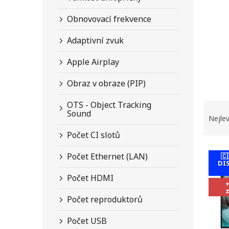
n
e
Obnovovací frekvence
l
Adaptivní zvuk
Apple Airplay
Obraz v obraze (PIP)
Ř
OTS - Object Tracking
Sound
a
Nejlev
z
Počet CI slotů
e
V
n
Počet Ethernet (LAN)
🇨
ý
í
DI
p
p
Počet HDMI
i
r
s
o
Počet reproduktorů
p
d
r
u
Počet USB
o