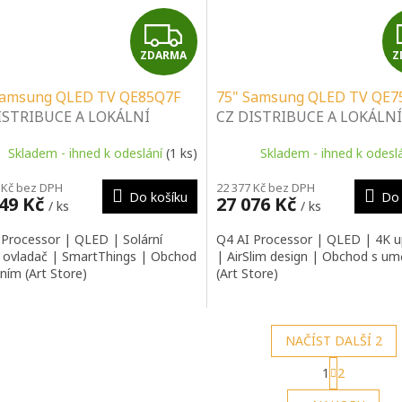
Z
ZDARMA
Z
D
Samsung QLED TV QE85Q7F
75" Samsung QLED TV QE7
A
ISTRIBUCE A LOKÁLNÍ
CZ DISTRIBUCE A LOKÁLNÍ
IS | SPECIALIZOVANÝ
SERVIS | SPECIALIZOVANÝ
R
Skladem - ihned k odeslání
(1 ks)
Skladem - ihned k odesl
EJCE | PORADENSTVÍ |
PRODEJCE | PORADENSTVÍ
ALAČNÍ & MONTÁŽNÍ
INSTALAČNÍ & MONTÁŽNÍ
M
 Kč bez DPH
22 377 Kč bez DPH
BY
SLUŽBY
Do košíku
Do 
349 Kč
27 076 Kč
/ ks
/ ks
A
 Processor | QLED | Solární
Q4 AI Processor | QLED | 4K u
 ovladač | SmartThings | Obchod
| AirSlim design | Obchod s u
ním (Art Store)
(Art Store)
NAČÍST DALŠÍ 2
S
1
2
t
O
r
v