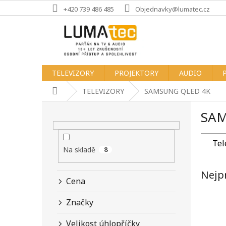
Přejít
+420 739 486 485
Objednavky@lumatec.cz
na
obsah
TELEVIZORY
PROJEKTORY
AUDIO
Domů
TELEVIZORY
SAMSUNG QLED 4K
P
SAM
o
s
t
Tel
r
Na skladě
8
a
n
Nejp
Cena
n
í
Značky
p
a
Velikost úhlopříčky