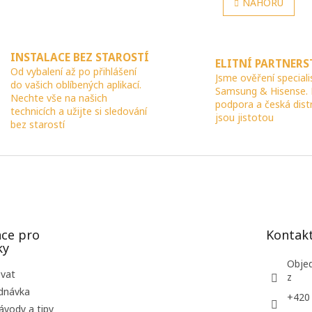
NAHORU
á
l
n
á
k
d
o
a
v
INSTALACE BEZ STAROSTÍ
c
ELITNÍ PARTNERS
á
Od vybalení až po přihlášení
í
n
Jsme ověření speciali
do vašich oblíbených aplikací.
p
í
Samsung & Hisense.
Nechte vše na našich
r
podpora a česká dist
technicích a užijte si sledování
v
jsou jistotou
bez starostí
k
y
v
ý
p
i
s
u
ce pro
Kontak
ky
Obje
ovat
z
dnávka
+420
ávody a tipy