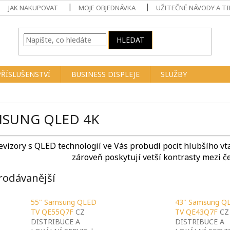
JAK NAKUPOVAT
MOJE OBJEDNÁVKA
UŽITEČNÉ NÁVODY A TI
HLEDAT
PŘÍSLUŠENSTVÍ
BUSINESS DISPLEJE
SLUŽBY
SUNG QLED 4K
evizory s QLED technologií ve Vás probudí pocit hlubšího vtaž
zároveň poskytují vetší kontrasty mezi č
rodávanější
55" Samsung QLED
43" Samsung Q
TV QE55Q7F
CZ
TV QE43Q7F
CZ
DISTRIBUCE A
DISTRIBUCE A