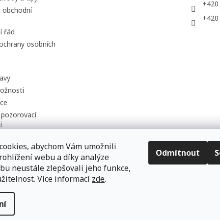
+420
 obchodní
+420
í řád
ochrany osobních
avy
ožnosti
uce
 pozorovací
i
cookies, abychom Vám umožnili
Odmítnout
S
rohlížení webu a díky analýze
LUMATEC, s.r.o. - web společnosti
u neustále zlepšovali jeho funkce,
žitelnost. Více informací
zde
.
ní
razena.
Upravit nastavení cookies