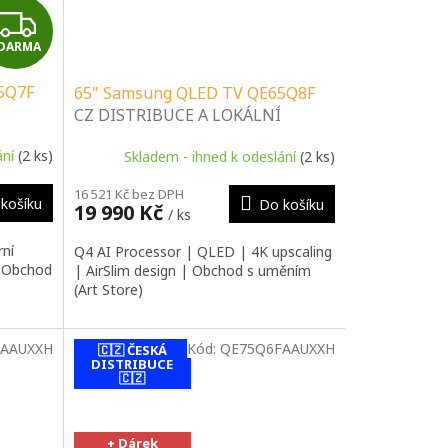
Z
DARMA
D
5Q7F
65" Samsung QLED TV QE65Q8F
A
CZ DISTRIBUCE A LOKÁLNÍ
SERVIS | SPECIALIZOVANÝ
R
ání
(2 ks)
Skladem - ihned k odeslání
(2 ks)
 |
PRODEJCE | PORADENSTVÍ |
INSTALAČNÍ & MONTÁŽNÍ
M
16 521 Kč bez DPH
SLUŽBY
košíku
Do košíku
19 990 Kč
/ ks
A
rní
Q4 AI Processor | QLED | 4K upscaling
| Obchod
| AirSlim design | Obchod s uměním
(Art Store)
AAUXXH
Kód:
QE75Q6FAAUXXH
🇨🇿 ČESKÁ
DISTRIBUCE
🇨🇿
contact-form-
0
+ Dárek