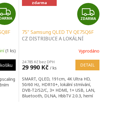
zdarma
Z
Z
DARMA
ZDARMA
D
D
5Q8F
75" Samsung QLED TV QE75Q6F
A
A
CZ DISTRIBUCE A LOKÁLNÍ
SERVIS | SPECIALIZOVANÝ
R
R
ání
(1 ks)
Vyprodáno
 |
PRODEJCE | PORADENSTVÍ |
INSTALAČNÍ & MONTÁŽNÍ
M
M
24 785 Kč bez DPH
SLUŽBY
DETAIL
košíku
29 990 Kč
/ ks
A
A
SMART, QLED, 191cm, 4K Ultra HD,
pscaling
50/60 Hz, HDR10+, lokální stmívání,
měním
DVB-T2/S2/C, 3× HDMI, 1× USB, LAN,
Bluetooth, DLNA, HbbTV 2.0.3, herní
režim, Apple Airplay 2, párování s
mobilním zařízením, Tizen, Oneplay,
VESA 400×300, repro 20 W, Prostorový
zvuk, Dolby Digital +