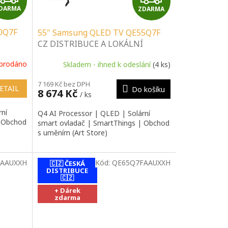
DARMA
ZDARMA
D
D
0Q7F
55" Samsung QLED TV QE55Q7F
A
A
CZ DISTRIBUCE A LOKÁLNÍ
SERVIS | SPECIALIZOVANÝ
R
R
prodáno
Skladem - ihned k odeslání
(4 ks)
 |
PRODEJCE | PORADENSTVÍ |
INSTALAČNÍ & MONTÁŽNÍ
M
M
7 169 Kč bez DPH
SLUŽBY
ETAIL
Do košíku
8 674 Kč
/ ks
A
A
rní
Q4 AI Processor | QLED | Solární
| Obchod
smart ovladač | SmartThings | Obchod
s uměním (Art Store)
AAUXXH
Kód:
QE65Q7FAAUXXH
🇨🇿 ČESKÁ
DISTRIBUCE
🇨🇿
+ Dárek
zdarma