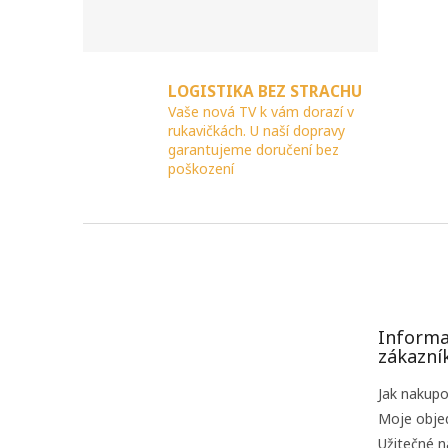
LOGISTIKA BEZ STRACHU
Vaše nová TV k vám dorazí v
rukavičkách. U naší dopravy
garantujeme doručení bez
poškození
Z
á
p
a
t
Informa
í
zákazní
Jak nakup
Moje obje
Užitečné n