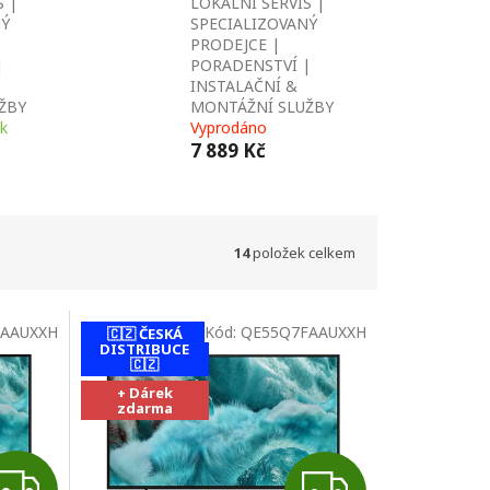
S |
LOKÁLNÍ SERVIS |
NÝ
SPECIALIZOVANÝ
PRODEJCE |
|
PORADENSTVÍ |
INSTALAČNÍ &
ŽBY
MONTÁŽNÍ SLUŽBY
 k
Vyprodáno
7 889 Kč
14
položek celkem
AAUXXH
Kód:
QE55Q7FAAUXXH
🇨🇿 ČESKÁ
DISTRIBUCE
🇨🇿
+ Dárek
zdarma
Z
Z