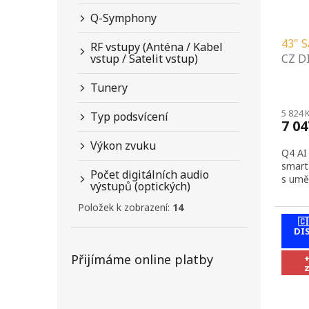
k
d
t
Q-Symphony
u
ů
43" 
k
RF vstupy (Anténa / Kabel
vstup / Satelit vstup)
CZ D
t
SERV
ů
Tunery
PROD
Prům
hodno
INST
5 824 
produ
Typ podsvícení
SLUŽ
7 0
je
5,0
Výkon zvuku
Q4 AI
z
smart
5
Počet digitálních audio
s umě
hvězdi
výstupů (optických)
Položek k zobrazení:
14
🇨
DI
Přijímáme online platby