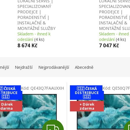
LOKÁLNÍ SERVIS |
LOKÁLNÍ SERVI
SPECIALIZOVANÝ
SPECIALIZOVA
PRODEJCE |
PRODEJCE |
PORADENSTVÍ |
PORADENSTVÍ 
INSTALAČNÍ &
INSTALAČNÍ &
MONTÁŽNÍ SLUŽBY
MONTÁŽNÍ SLU
Skladem - ihned k
Skladem - ihned
odeslání
(4 ks)
odeslání
(4 ks)
8 674 Kč
7 047 Kč
nější
Nejdražší
Nejprodávanější
Abecedně
Kód:
QE43Q7FAAUXXH
Kód:
QE50Q7F
🇿 ČESKÁ
🇨🇿 ČESKÁ
STRIBUCE
DISTRIBUCE
🇨🇿
🇨🇿
+ Dárek
+ Dárek
zdarma
zdarma
Z