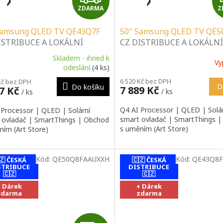
ZDARMA
Z
D
Samsung QLED TV QE43Q7F
50" Samsung QLED TV QE5
A
ISTRIBUCE A LOKÁLNÍ
CZ DISTRIBUCE A LOKÁLNÍ
IS | SPECIALIZOVANÝ
SERVIS | SPECIALIZOVANÝ
R
Skladem - ihned k
Vy
EJCE | PORADENSTVÍ |
PRODEJCE | PORADENSTVÍ
ěrné
odeslání
(4 ks)
cení
ALAČNÍ & MONTÁŽNÍ
INSTALAČNÍ & MONTÁŽNÍ
M
6 520 Kč bez DPH
Kč bez DPH
ktu
BY
SLUŽBY
D
Do košíku
7 889 Kč
47 Kč
/ ks
/ ks
A
Q4 AI Processor | QLED | Solá
 Processor | QLED | Solární
smart ovladač | SmartThings 
 ovladač | SmartThings | Obchod
s uměním (Art Store)
ním (Art Store)
ček.
Kód:
QE50Q8FAAUXXH
Kód:
QE43Q8F
🇿 ČESKÁ
🇨🇿 ČESKÁ
STRIBUCE
DISTRIBUCE
🇨🇿
🇨🇿
+ Dárek
+ Dárek
zdarma
zdarma