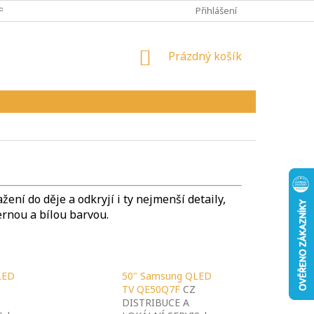
PY
VŠEOBECNÉ OBCHODNÍ PODMÍNKY
Přihlášení
REKLAMAČNÍ ŘÁD
NÁKUPNÍ
Prázdný košík
KOŠÍK
ení do děje a odkryjí i ty nejmenší detaily,
ernou a bílou barvou.
LED
50" Samsung QLED
TV QE50Q7F
CZ
DISTRIBUCE A