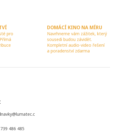
TVÍ
DOMÁCÍ KINO NA MÍRU
sté pro
Navrhneme vám zážitek, který
 Přímá
sousedi budou závidět.
ribuce
Kompletní audio-video řešení
a poradenství zdarma
t
dnavky
@
lumatec.c
 739 486 485