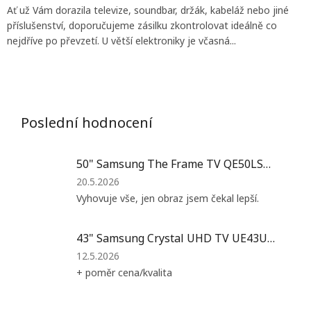
Ať už Vám dorazila televize, soundbar, držák, kabeláž nebo jiné
příslušenství, doporučujeme zásilku zkontrolovat ideálně co
nejdříve po převzetí. U větší elektroniky je včasná...
Poslední hodnocení
50" Samsung The Frame TV QE50LS03FA
Hodnocení
20.5.2026
produktu
Vyhovuje vše, jen obraz jsem čekal lepší.
je
4
z
43" Samsung Crystal UHD TV UE43U8072F
5
Hodnocení
12.5.2026
hvězdiček.
produktu
+ poměr cena/kvalita
je
5
z