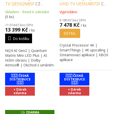
TV QE55QN85F
CZ
UHD TV UE55U8072F
CZ
R
R
M
M
DISTRIBUCE A LOKÁLNÍ
DISTRIBUCE A LOKÁLNÍ
A
A
Skladem - ihned k odeslání
Vyprodáno
Průměrné
SERVIS |
SERVIS |
Průměrné
(5 ks)
hodnocení
hodnocení
SPECIALIZOVANÝ
SPECIALIZOVANÝ
6 180 Kč bez DPH
produktu
7 478 Kč
produktu
11 074 Kč bez DPH
/ ks
PRODEJCE |
PRODEJCE |
je
13 399 Kč
je
/ ks
PORADENSTVÍ |
PORADENSTVÍ |
4,2
DETAIL
4,5
z
INSTALAČNÍ &
INSTALAČNÍ &
Do košíku
z
5
MONTÁŽNÍ SLUŽBY
MONTÁŽNÍ SLUŽBY
5
Crystal Processor 4K |
hvězdiček.
hvězdiček.
SmartThings | 4K upscaling |
NQ4 AI Gen2 | Quantum
Streamovací aplikace | XBOX
Matrix Mini LED Plus | AI
aplikace
režim obrazu | Dolby
Atmos® | Obchod s uměním
(Art Store)
🇨🇿 ČESKÁ
🇨🇿 ČESKÁ
DISTRIBUCE
DISTRIBUCE
🇨🇿
🇨🇿
+ Dárek
+ Dárek
zdarma
zdarma
ZDARMA
Z