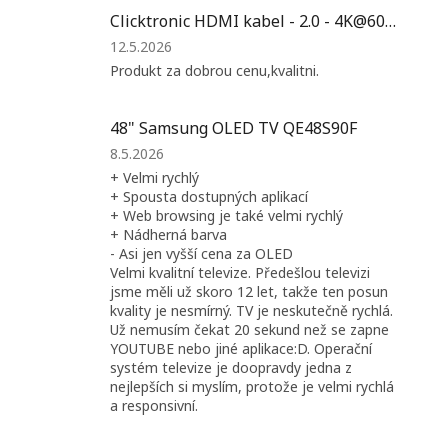
5
Clicktronic HDMI kabel - 2.0 - 4K@60HZ - 1 M
hvězdiček.
Hodnocení
12.5.2026
produktu
Produkt za dobrou cenu,kvalitni.
je
5
z
48" Samsung OLED TV QE48S90F
5
Hodnocení
8.5.2026
hvězdiček.
produktu
+ Velmi rychlý
je
+ Spousta dostupných aplikací
5
+ Web browsing je také velmi rychlý
z
+ Nádherná barva
5
- Asi jen vyšší cena za OLED
hvězdiček.
Velmi kvalitní televize. Předešlou televizi
jsme měli už skoro 12 let, takže ten posun
kvality je nesmírný. TV je neskutečně rychlá.
Už nemusím čekat 20 sekund než se zapne
YOUTUBE nebo jiné aplikace:D. Operační
systém televize je doopravdy jedna z
nejlepších si myslím, protože je velmi rychlá
a responsivní.