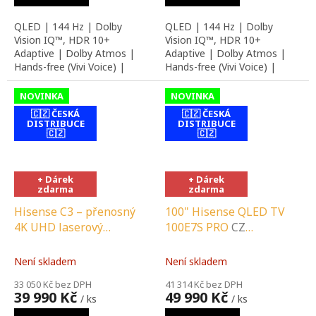
MONTÁŽNÍ SLUŽBY
MONTÁŽNÍ SLUŽBY
QLED | 144 Hz | Dolby
QLED | 144 Hz | Dolby
Vision IQ™, HDR 10+
Vision IQ™, HDR 10+
Adaptive | Dolby Atmos |
Adaptive | Dolby Atmos |
Hands-free (Vivi Voice) |
Hands-free (Vivi Voice) |
Originální CZ distribuce
Originální CZ distribuce
NOVINKA
NOVINKA
🇨🇿 ČESKÁ
🇨🇿 ČESKÁ
DISTRIBUCE
DISTRIBUCE
🇨🇿
🇨🇿
contact-form-
contact-form-
0
0
+ Dárek
+ Dárek
zdarma
zdarma
Hisense C3 – přenosný
100" Hisense QLED TV
4K UHD laserový
100E7S PRO
CZ
projektor
CZ
DISTRIBUCE A LOKÁLNÍ
DISTRIBUCE A LOKÁLNÍ
SERVIS |
Není skladem
Není skladem
SERVIS |
SPECIALIZOVANÝ
33 050 Kč bez DPH
41 314 Kč bez DPH
SPECIALIZOVANÝ
PRODEJCE |
39 990 Kč
49 990 Kč
/ ks
/ ks
PRODEJCE |
PORADENSTVÍ |