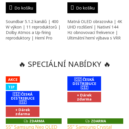
INSTALAČNÍ &
PORADENSTVÍ |
MONTÁŽNÍ SLUŽBY
INSTALAČNÍ &
Do košíku
Do košíku
MONTÁŽNÍ SLUŽBY
Soundbar 5.1.2 kanálů | 400
Matná OLED obrazovka | 4K
W výkon | 11 reproduktorů |
UHD rozlišení | Nativní 144
Dolby Atmos a Up-firing
Hz obnovovací frekvence |
reproduktory | Herní Pro
Ultimátní herní výbava s VRR
mód | SpaceFit Sound Pro |
a ALLM | LaserSlim design |
Q-Symphony | AI Adaptivní
Dolby Vision a Dolby Atmos
zvuk
🔥 SPECIÁLNÍ NABÍDKY 🔥
AKCE
🇨🇿 ČESKÁ
DISTRIBUCE
TIP
🇨🇿
🇨🇿 ČESKÁ
+ Dárek
DISTRIBUCE
zdarma
🇨🇿
+ Dárek
zdarma
ZDARMA
ZDARMA
Z
Z
D
D
55" Samsung Neo QLED
55" Samsung Crystal
A
A