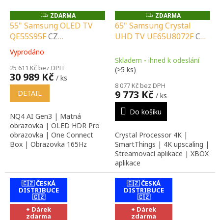
ZDARMA
ZDARMA
Z
Z
D
D
55" Samsung OLED TV
65" Samsung Crystal
A
A
QE55S95F
CZ
UHD TV UE65U8072F
CZ
R
R
M
M
DISTRIBUCE A LOKÁLNÍ
DISTRIBUCE A LOKÁLNÍ
A
A
Vyprodáno
Průměrné
SERVIS |
SERVIS |
Skladem - ihned k odeslání
hodnocení
SPECIALIZOVANÝ
25 611 Kč bez DPH
SPECIALIZOVANÝ
(>5 ks)
produktu
30 989 Kč
/ ks
PRODEJCE |
PRODEJCE |
je
8 077 Kč bez DPH
PORADENSTVÍ |
PORADENSTVÍ |
5,0
9 773 Kč
DETAIL
/ ks
z
INSTALAČNÍ &
INSTALAČNÍ &
5
MONTÁŽNÍ SLUŽBY
MONTÁŽNÍ SLUŽBY
Do košíku
NQ4 AI Gen3 | Matná
hvězdiček.
obrazovka | OLED HDR Pro
obrazovka | One Connect
Crystal Processor 4K |
Box | Obrazovka 165Hz
SmartThings | 4K upscaling |
Streamovací aplikace | XBOX
aplikace
🇨🇿 ČESKÁ
🇨🇿 ČESKÁ
DISTRIBUCE
DISTRIBUCE
🇨🇿
🇨🇿
+ Dárek
+ Dárek
zdarma
zdarma