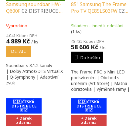
D
Samsung soundbar HW-
85" Samsung The Frame
A
Q600F
CZ DISTRIBUCE A
Pro TV QE85LS03FW
CZ
R
M
LOKÁLNÍ SERVIS |
DISTRIBUCE A LOKÁLNÍ
A
SPECIALIZOVANÝ
SERVIS |
Vyprodáno
Skladem - ihned k odeslání
PRODEJCE |
SPECIALIZOVANÝ
(1 ks)
4 041 Kč bez DPH
PORADENSTVÍ |
PRODEJCE |
4 889 Kč
48 435 Kč bez DPH
/ ks
INSTALAČNÍ &
PORADENSTVÍ |
58 606 Kč
/ ks
MONTÁŽNÍ SLUŽBY
INSTALAČNÍ &
DETAIL
MONTÁŽNÍ SLUŽBY
Do košíku
Soundbar s 3.1.2 kanály
|
Dolby Atmos/DTS Virtual:X
The Frame PRO s Mini LED
| Q-Symphony | Adaptivní
podsvícením | Obchod s
zvuk
uměním (Art Store) | Matná
obrazovka | Výměnné rámy |
Bezdrátový One Connect box
🇨🇿 ČESKÁ
🇨🇿 ČESKÁ
DISTRIBUCE
DISTRIBUCE
🇨🇿
🇨🇿
+ Dárek
+ Dárek
zdarma
zdarma