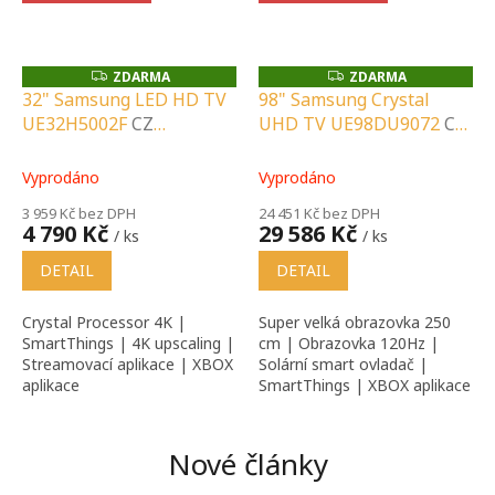
ZDARMA
ZDARMA
Z
Z
D
D
32" Samsung LED HD TV
98" Samsung Crystal
A
A
UE32H5002F
CZ
UHD TV UE98DU9072
CZ
R
R
M
M
DISTRIBUCE A LOKÁLNÍ
DISTRIBUCE A LOKÁLNÍ
A
A
SERVIS |
SERVIS |
Vyprodáno
Vyprodáno
SPECIALIZOVANÝ
SPECIALIZOVANÝ
3 959 Kč bez DPH
24 451 Kč bez DPH
PRODEJCE |
PRODEJCE |
4 790 Kč
29 586 Kč
/ ks
/ ks
PORADENSTVÍ |
PORADENSTVÍ |
INSTALAČNÍ &
INSTALAČNÍ &
DETAIL
DETAIL
MONTÁŽNÍ SLUŽBY
MONTÁŽNÍ SLUŽBY
Crystal Processor 4K |
Super velká obrazovka 250
SmartThings | 4K upscaling |
cm | Obrazovka 120Hz |
Streamovací aplikace | XBOX
Solární smart ovladač |
aplikace
SmartThings | XBOX aplikace
Nové články