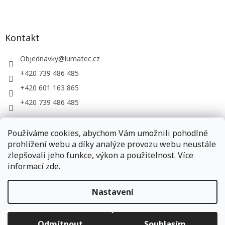
Kontakt
Objednavky
@
lumatec.cz
+420 739 486 485
+420 601 163 865
+420 739 486 485
Používáme cookies, abychom Vám umožnili pohodlné
LUMATEC, s.r.o. - web společnosti
prohlížení webu a díky analýze provozu webu neustále
zlepšovali jeho funkce, výkon a použitelnost. Více
informací
zde
.
Vytvořil Shoptet
Nastavení
Copyright 2026
LUMATEC.store
. Všechna práva vyhrazena.
Odmítnout
Souhlasím
Upravit nastavení cookies