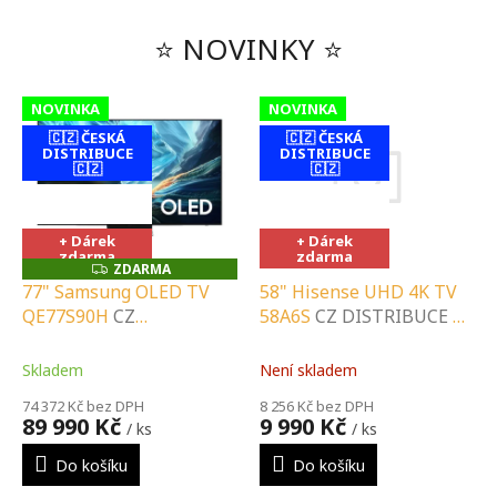
⭐ NOVINKY ⭐
NOVINKA
NOVINKA
🇨🇿 ČESKÁ
🇨🇿 ČESKÁ
DISTRIBUCE
DISTRIBUCE
🇨🇿
🇨🇿
contact-form-
contact-form-
0
0
+ Dárek
+ Dárek
zdarma
zdarma
ZDARMA
Z
D
58" Hisense UHD 4K TV
77" Samsung OLED TV
A
58A6S
CZ DISTRIBUCE A
QE77S90H
CZ
R
M
LOKÁLNÍ SERVIS |
DISTRIBUCE A LOKÁLNÍ
A
SPECIALIZOVANÝ
SERVIS |
Není skladem
Skladem
PRODEJCE |
SPECIALIZOVANÝ
8 256 Kč bez DPH
74 372 Kč bez DPH
PORADENSTVÍ |
PRODEJCE |
9 990 Kč
89 990 Kč
/ ks
/ ks
INSTALAČNÍ &
PORADENSTVÍ |
MONTÁŽNÍ SLUŽBY
INSTALAČNÍ &
Do košíku
Do košíku
MONTÁŽNÍ SLUŽBY