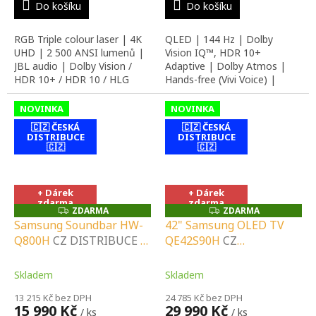
PORADENSTVÍ |
INSTALAČNÍ &
Do košíku
Do košíku
INSTALAČNÍ &
MONTÁŽNÍ SLUŽBY
MONTÁŽNÍ SLUŽBY
RGB Triple colour laser | 4K
QLED | 144 Hz | Dolby
UHD | 2 500 ANSI lumenů |
Vision IQ™, HDR 10+
JBL audio | Dolby Vision /
Adaptive | Dolby Atmos |
HDR 10+ / HDR 10 / HLG
Hands-free (Vivi Voice) |
Originální CZ distribuce
NOVINKA
NOVINKA
🇨🇿 ČESKÁ
🇨🇿 ČESKÁ
DISTRIBUCE
DISTRIBUCE
🇨🇿
🇨🇿
contact-form-
contact-form-
0
0
+ Dárek
+ Dárek
zdarma
zdarma
ZDARMA
ZDARMA
Z
Z
D
D
Samsung Soundbar HW-
42" Samsung OLED TV
A
A
Q800H
CZ DISTRIBUCE A
QE42S90H
CZ
R
R
M
M
LOKÁLNÍ SERVIS |
DISTRIBUCE A LOKÁLNÍ
A
A
SPECIALIZOVANÝ
SERVIS |
Skladem
Skladem
PRODEJCE |
SPECIALIZOVANÝ
13 215 Kč bez DPH
24 785 Kč bez DPH
PORADENSTVÍ |
PRODEJCE |
15 990 Kč
29 990 Kč
/ ks
/ ks