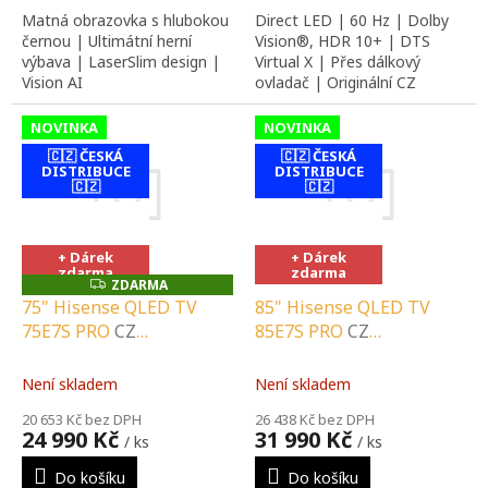
Direct LED | 60 Hz | Dolby
Matná obrazovka s hlubokou
Vision®, HDR 10+ | DTS
černou | Ultimátní herní
Virtual X | Přes dálkový
výbava | LaserSlim design |
ovladač | Originální CZ
Vision AI
distribuce
NOVINKA
NOVINKA
🇨🇿 ČESKÁ
🇨🇿 ČESKÁ
DISTRIBUCE
DISTRIBUCE
🇨🇿
🇨🇿
contact-form-
contact-form-
0
0
+ Dárek
+ Dárek
zdarma
zdarma
ZDARMA
Z
D
75" Hisense QLED TV
85" Hisense QLED TV
A
75E7S PRO
CZ
85E7S PRO
CZ
R
M
DISTRIBUCE A LOKÁLNÍ
DISTRIBUCE A LOKÁLNÍ
A
SERVIS |
SERVIS |
Není skladem
Není skladem
SPECIALIZOVANÝ
SPECIALIZOVANÝ
20 653 Kč bez DPH
26 438 Kč bez DPH
PRODEJCE |
PRODEJCE |
24 990 Kč
31 990 Kč
/ ks
/ ks
PORADENSTVÍ |
PORADENSTVÍ |
INSTALAČNÍ &
INSTALAČNÍ &
Do košíku
Do košíku