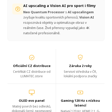
AI upscaling a Vision AI pro sport i filmy
Neo Quantum Processor
s
AI upscalingem
zvyšuje kvalitu sportovních přenosů;
Vision AI
rozpoznává objekty a optimalizuje obraz v
reálném čase. Živé přenosy vypadají jako 4K
natočené profesionálně.
Oficiální CZ distribuce
Záruka 2 roky
Certifikát CZ distribuce od
Servisní střediska v ČR,
LUMATEC.store
lokální podpora značky
OLED evo panel
Gaming 120 Hz s nízkou
latencí
Matný povrch bez odlesků,
dokonalý černý, neomezený
Nativní 120 Hz, HDMI 2.1, G-