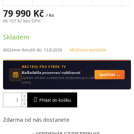
M
A
79 990 Kč
/ ks
66 107 Kč bez DPH
Měrná
cena:
Skladem
Můžeme doručit do:
13.8.2026
Možnosti doručení
NÁSTROJ PRO VÝBĚR TV
Kalkulаčka pozorovací vzdálenosti
Spočítat →
Zjištěte ideální vzdálenost sledování pro váš
pokoj
Přidat do košíku
Zdarma od nás dostanete