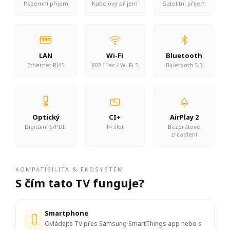
Pozemní příjem
Kabelový příjem
Satelitní příjem
LAN
Wi-Fi
Bluetooth
Ethernet RJ45
802.11ac / Wi-Fi 5
Bluetooth 5.3
Optický
CI+
AirPlay 2
Digitální S/PDIF
1× slot
Bezdrátové
zrcadlení
KOMPATIBILITA & EKOSYSTÉM
S čím tato TV funguje?
Smartphone
Ovládejte TV přes Samsung SmartThings app nebo s