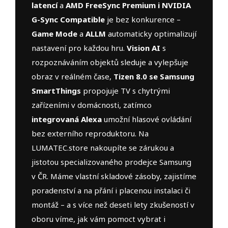
latencí
a
AMD FreeSync Premium i NVIDIA
G-Sync Compatible
je bez konkurence –
Game Mode
a
ALLM
automaticky optimalizují
nastavení pro každou hru.
Vision AI
s
rozpoznáváním objektů sleduje a vylepšuje
obraz v reálném čase,
Tizen 8.0 se Samsung
SmartThings
propojuje TV s chytrými
zařízeními v domácnosti, zatímco
integrovaná Alexa
umožní hlasové ovládání
bez externího reproduktoru. Na
LUMATEC.store nakoupíte se zárukou a
jistotou specializovaného prodejce Samsung
v ČR. Máme vlastní skladové zásoby, zajistíme
poradenství a na přání i placenou instalaci či
montáž – a s více než deseti lety zkušeností v
oboru víme, jak vám pomoct vybrat i