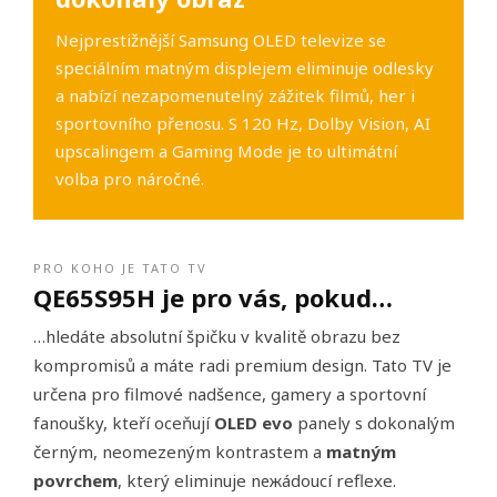
Nejprestižnější Samsung OLED televize se
speciálním matným displejem eliminuje odlesky
a nabízí nezapomenutelný zážitek filmů, her i
sportovního přenosu. S 120 Hz, Dolby Vision, AI
upscalingem a Gaming Mode je to ultimátní
volba pro náročné.
PRO KOHO JE TATO TV
QE65S95H je pro vás, pokud…
…hledáte absolutní špičku v kvalitě obrazu bez
kompromisů a máte radi premium design. Tato TV je
určena pro filmové nadšence, gamery a sportovní
fanoušky, kteří oceňují
OLED evo
panely s dokonalým
černým, neomezeným kontrastem a
matným
povrchem
, který eliminuje nежádoucí reflexe.