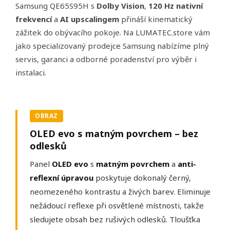
Samsung QE65S95H s
Dolby Vision
,
120 Hz nativní
frekvencí
a
AI upscalingem
přináší kinematický
zážitek do obývacího pokoje. Na LUMATEC.store vám
jako specializovaný prodejce Samsung nabízíme plný
servis, garanci a odborné poradenství pro výběr i
instalaci.
OBRAZ
OLED evo s matným povrchem – bez
odlesků
Panel
OLED evo
s
matným povrchem
a
anti-
reflexní úpravou
poskytuje dokonalý černý,
neomezeného kontrastu a živých barev. Eliminuje
nežádoucí reflexe při osvětlené místnosti, takže
sledujete obsah bez rušivých odlesků. Tloušťka