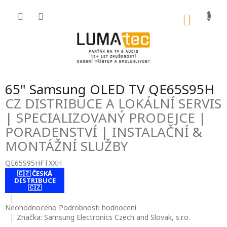
Přejít
na
NÁKU
obsah
KOŠÍK
65" Samsung OLED TV QE65S95H
CZ DISTRIBUCE A LOKÁLNÍ SERVIS
| SPECIALIZOVANÝ PRODEJCE |
PORADENSTVÍ | INSTALAČNÍ &
MONTÁŽNÍ SLUŽBY
QE65S95HFTXXH
🇨🇿 ČESKÁ
contact-form-
DISTRIBUCE
0
🇨🇿
Průměrné
Neohodnoceno
Podrobnosti hodnocení
hodnocení
Značka:
Samsung Electronics Czech and Slovak, s.r.o.
produktu