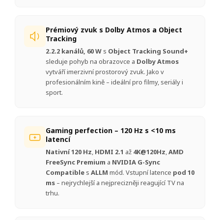
Prémiový zvuk s Dolby Atmos a Object
Tracking
2.2.2 kanálů, 60 W
s
Object Tracking Sound+
sleduje pohyb na obrazovce a
Dolby Atmos
vytváří imerzivní prostorový zvuk. Jako v
profesionálním kině – ideální pro filmy, seriály i
sport.
Gaming perfection – 120 Hz s <10 ms
latencí
Nativní 120 Hz
,
HDMI 2.1
až
4K@120Hz
,
AMD
FreeSync Premium
a
NVIDIA G-Sync
Compatible
s
ALLM
mód. Vstupní latence
pod 10
ms
– nejrychlejší a nejprecizněji reagující TV na
trhu.