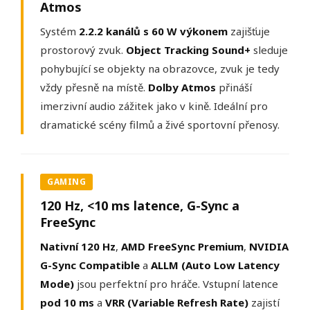
Atmos
Systém
2.2.2 kanálů s 60 W výkonem
zajišťuje
prostorový zvuk.
Object Tracking Sound+
sleduje
pohybující se objekty na obrazovce, zvuk je tedy
vždy přesně na místě.
Dolby Atmos
přináší
imerzivní audio zážitek jako v kině. Ideální pro
dramatické scény filmů a živé sportovní přenosy.
GAMING
120 Hz, <10 ms latence, G-Sync a
FreeSync
Nativní 120 Hz
,
AMD FreeSync Premium
,
NVIDIA
G-Sync Compatible
a
ALLM (Auto Low Latency
Mode)
jsou perfektní pro hráče. Vstupní latence
pod 10 ms
a
VRR (Variable Refresh Rate)
zajistí