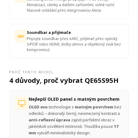
klimatizací, zámky a dalšími zařízeními; volné ruční
hlasové ovládání přes integrovanou Alexa
Soundbar a přijímače
Připojte soundbar přes eARC, přijímač přes optický
S/PDIF nebo HDMI; dolby atmos a objektový zvuk bez
kompromisů
PROČ TENTO MODEL
4 důvody, proč vybrat QE65S95H
Nejlepší OLED panel s matným povrchem
OLED evo
technologie s
matným povrchem
bez
odlesků – dokonalý černý, neomezený kontrast a
anti-reflexní úprava
zajistí perfektní obraz v
jakémkoli osvětlení místnosti. Tloušťka pouze
17
mm
vytváří minimalistický design.