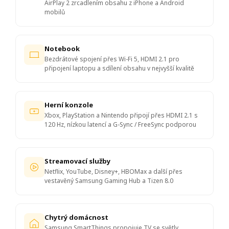
AirPlay 2 zrcadlením obsahu z iPhone a Android
mobilů
Notebook
Bezdrátové spojení přes Wi-Fi 5, HDMI 2.1 pro
připojení laptopu a sdílení obsahu v nejvyšší kvalitě
Herní konzole
Xbox, PlayStation a Nintendo připojí přes HDMI 2.1 s
120 Hz, nízkou latencí a G-Sync / FreeSync podporou
Streamovací služby
Netflix, YouTube, Disney+, HBOMax a další přes
vestavěný Samsung Gaming Hub a Tizen 8.0
Chytrý domácnost
Samsung SmartThings propojuje TV se světly,