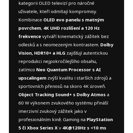
kategorii OLED televizí pro náročné
uživatele, kteří odmítají kompromisy.
Kombinace
OLED evo panelu s matným
povrchem
,
4K UHD rozlišení a 120 Hz
frekvence
vytváří kinematický zážitek bez
odlesků a s neomezeným kontrastem.
Dolby
Vision, HDR10+ a HLG
zajišťují autentickou
reprodukci nejpokročilejšího obsahu,
zatímco
Neo Quantum Processor s AI
upscalingem
zvýší kvalitu i starších zdrojů a
sportovních přenosů na skoro 4K úroveň.
Object Tracking Sound+ s Dolby Atmos
a
60 W výkonem zvukového systému přináší
imerzivní zvukový zážitek jako v
profesionálním kině. Gaming na
PlayStation
5 či Xbox Series X
v
4K@120Hz s <10 ms