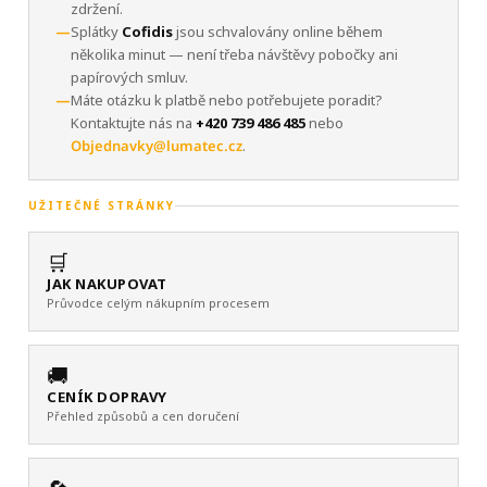
zdržení.
—
Splátky
Cofidis
jsou schvalovány online během
několika minut — není třeba návštěvy pobočky ani
papírových smluv.
—
Máte otázku k platbě nebo potřebujete poradit?
Kontaktujte nás na
+420 739 486 485
nebo
Objednavky@lumatec.cz
.
UŽITEČNÉ STRÁNKY
🛒
JAK NAKUPOVAT
Průvodce celým nákupním procesem
🚚
CENÍK DOPRAVY
Přehled způsobů a cen doručení