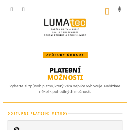
Přejít
na
NÁKU
obsah
KOŠÍK
ZPŮSOBY ÚHRADY
PLATEBNÍ
MOŽNOSTI
Vyberte si způsob platby, který Vám nejvíce vyhovuje. Nabízíme
několik pohodlných možností.
DOSTUPNÉ PLATEBNÍ METODY
🏦