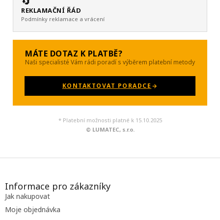
🔄
REKLAMAČNÍ ŘÁD
Podmínky reklamace a vrácení
MÁTE DOTAZ K PLATBĚ?
Naši specialisté Vám rádi poradí s výběrem platební metody
KONTAKTOVAT PORADCE
* Platební možnosti platné k 15.10.2025
© LUMATEC, s.r.o.
Z
á
p
Informace pro zákazníky
a
Jak nakupovat
t
Moje objednávka
í