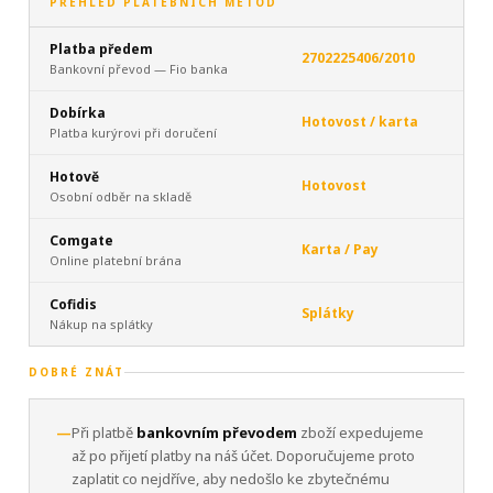
PŘEHLED PLATEBNÍCH METOD
Platba předem
2702225406/2010
Bankovní převod — Fio banka
Dobírka
Hotovost / karta
Platba kurýrovi při doručení
Hotově
Hotovost
Osobní odběr na skladě
Comgate
Karta / Pay
Online platební brána
Cofidis
Splátky
Nákup na splátky
DOBRÉ ZNÁT
—
Při platbě
bankovním převodem
zboží expedujeme
až po přijetí platby na náš účet. Doporučujeme proto
zaplatit co nejdříve, aby nedošlo ke zbytečnému