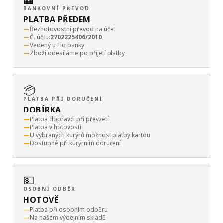
BANKOVNÍ PŘEVOD
PLATBA PŘEDEM
Bezhotovostní převod na účet
Č. účtu:
2702225406/2010
Vedený u Fio banky
Zboží odesíláme po přijetí platby
📦
PLATBA PŘI DORUČENÍ
DOBÍRKA
Platba dopravci při převzetí
Platba v hotovosti
U vybraných kurýrů možnost platby kartou
Dostupné při kurýrním doručení
💵
OSOBNÍ ODBĚR
HOTOVĚ
Platba při osobním odběru
Na našem výdejním skladě