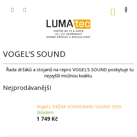
Přejít
na
NÁKU
obsah
KOŠÍK
VOGEL'S SOUND
Řada držáků a stojanů na repro VOGEL'S SOUND poskytuje tu
nejvyšší možnou kvalitu.
Nejprodávanější
Vogel's DRŽÁK SOUNDBARU SOUND 3550
Skladem
1 749 Kč