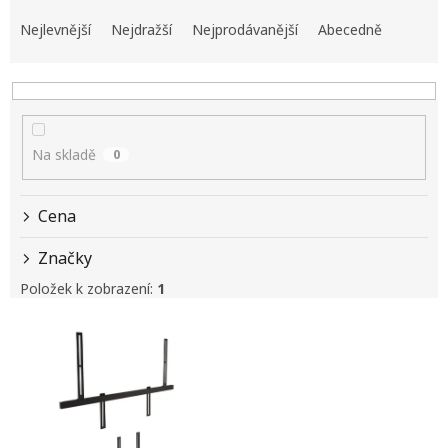
Ř
a
Nejlevnější
Nejdražší
Nejprodávanější
Abecedně
z
e
n
í
p
Na skladě
0
r
o
d
Cena
u
k
Značky
t
ů
Položek k zobrazení:
1
V
ý
p
i
s
p