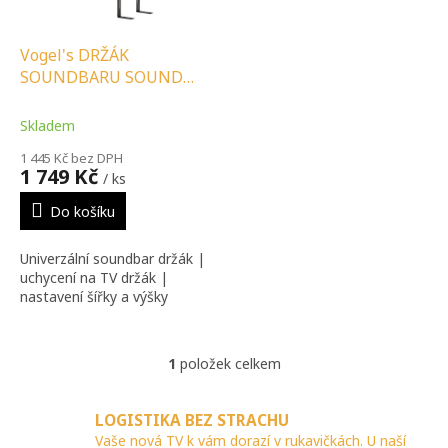
r
o
d
Vogel's DRŽÁK
u
SOUNDBARU SOUND
k
3550
t
Skladem
ů
1 445 Kč bez DPH
1 749 Kč
/ ks
Do košíku
Univerzální soundbar držák |
uchycení na TV držák |
nastavení šířky a výšky
1
položek celkem
O
v
l
LOGISTIKA BEZ STRACHU
á
Vaše nová TV k vám dorazí v rukavičkách. U naší
d