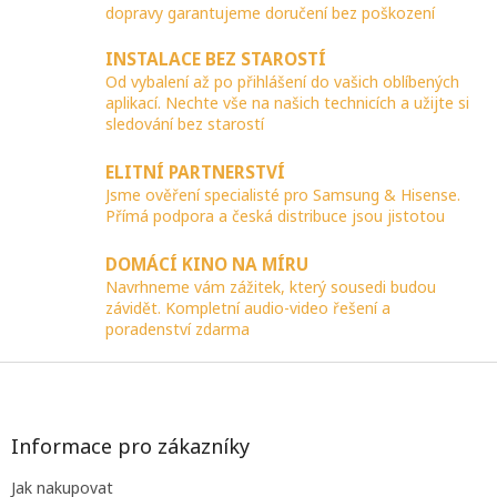
dopravy garantujeme doručení bez poškození
a
c
INSTALACE BEZ STAROSTÍ
í
p
Od vybalení až po přihlášení do vašich oblíbených
r
aplikací. Nechte vše na našich technicích a užijte si
v
sledování bez starostí
k
y
ELITNÍ PARTNERSTVÍ
v
Jsme ověření specialisté pro Samsung & Hisense.
ý
Přímá podpora a česká distribuce jsou jistotou
p
i
DOMÁCÍ KINO NA MÍRU
s
Navrhneme vám zážitek, který sousedi budou
u
závidět. Kompletní audio-video řešení a
poradenství zdarma
Z
á
p
a
Informace pro zákazníky
t
Jak nakupovat
í