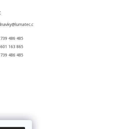
t
dnavky
@
lumatec.c
 739 486 485
 601 163 865
 739 486 485