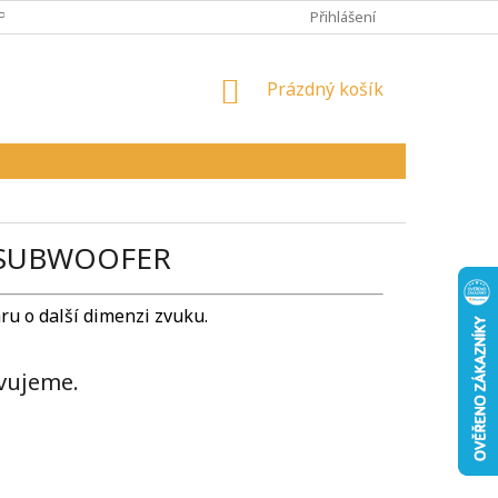
PY
VŠEOBECNÉ OBCHODNÍ PODMÍNKY
Přihlášení
REKLAMAČNÍ ŘÁD
NÁKUPNÍ
Prázdný košík
KOŠÍK
/SUBWOOFER
u o další dimenzi zvuku.
vujeme.