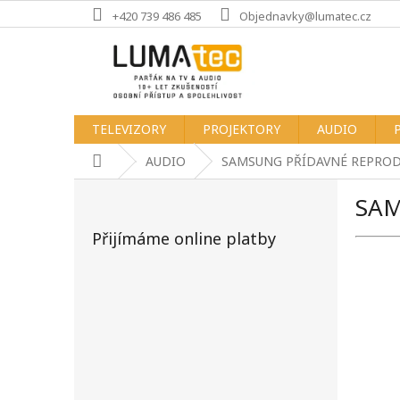
Přejít
+420 739 486 485
Objednavky@lumatec.cz
na
obsah
TELEVIZORY
PROJEKTORY
AUDIO
Domů
AUDIO
SAMSUNG PŘÍDAVNÉ REPRO
P
SA
o
s
Přijímáme online platby
t
r
a
n
n
í
p
a