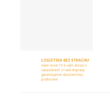
n
e
l
LOGISTIKA BEZ STRACHU
Vaše nová TV k vám dorazí v
rukavičkách. U naší dopravy
garantujeme doručení bez
poškození
Z
á
p