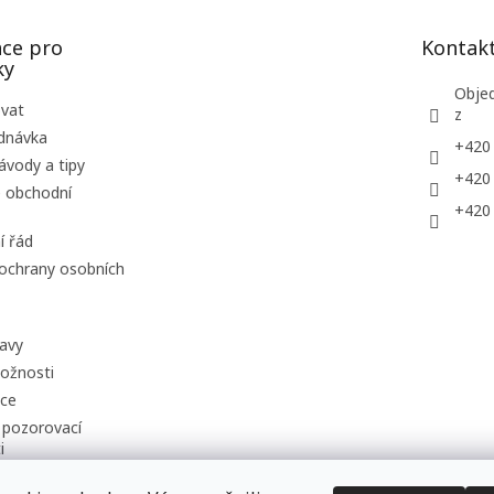
ce pro
Kontak
ky
Obje
ovat
z
dnávka
+420
ávody a tipy
+420
 obchodní
+420
í řád
ochrany osobních
avy
ožnosti
uce
 pozorovací
i