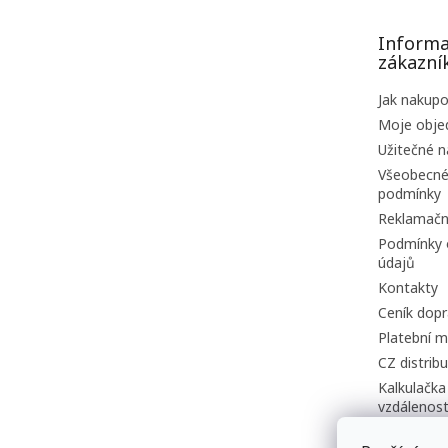
a
t
Informa
í
zákazní
Jak nakup
Moje obje
Užitečné n
Všeobecné
podmínky
Reklamačn
Podmínky 
údajů
Kontakty
Ceník dopr
Platební m
CZ distrib
Kalkulačka
vzdálenost