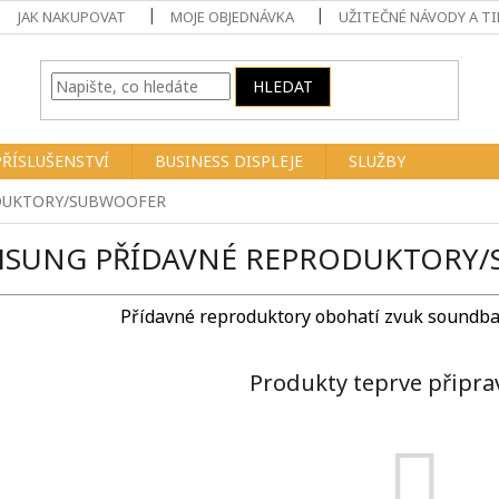
JAK NAKUPOVAT
MOJE OBJEDNÁVKA
UŽITEČNÉ NÁVODY A TI
HLEDAT
PŘÍSLUŠENSTVÍ
BUSINESS DISPLEJE
SLUŽBY
DUKTORY/SUBWOOFER
MSUNG PŘÍDAVNÉ REPRODUKTORY
Přídavné reproduktory obohatí zvuk soundbar
Produkty teprve připra