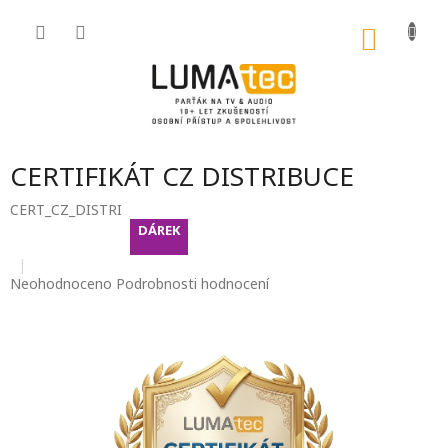
Přejít
na
NÁKU
obsah
KOŠÍK
CERTIFIKÁT CZ DISTRIBUCE
CERT_CZ_DISTRI
contact-form-
DÁREK
0
Průměrné
Neohodnoceno
Podrobnosti hodnocení
hodnocení
produktu
je
0,0
z
5
hvězdiček.