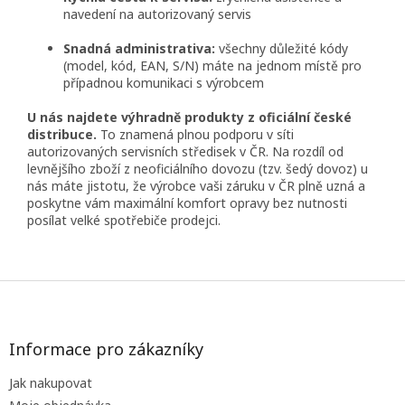
navedení na autorizovaný servis
Snadná administrativa:
všechny důležité kódy
(model, kód, EAN, S/N) máte na jednom místě pro
případnou komunikaci s výrobcem
U nás najdete výhradně produkty z oficiální české
distribuce.
To znamená plnou podporu v síti
autorizovaných servisních středisek v ČR. Na rozdíl od
levnějšího zboží z neoficiálního dovozu (tzv. šedý dovoz) u
nás máte jistotu, že výrobce vaši záruku v ČR plně uzná a
poskytne vám maximální komfort opravy bez nutnosti
posílat velké spotřebiče prodejci.
Z
á
p
a
Informace pro zákazníky
t
Jak nakupovat
í