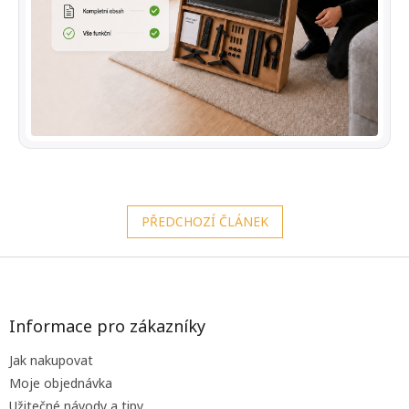
PŘEDCHOZÍ ČLÁNEK
Z
á
p
a
Informace pro zákazníky
t
Jak nakupovat
í
Moje objednávka
Užitečné návody a tipy