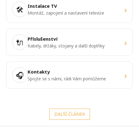
Instalace TV
›
🛠️
Montáž, zapojení a nastavení televize
Příslušenství
›
🔌
Kabely, držáky, stojany a další doplňky
Kontakty
›
🎧
Spojte se s námi, rádi Vám pomůžeme
DALŠÍ ČLÁNEK
Z
á