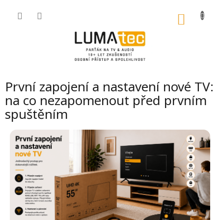
Přejít
na
NÁKU
obsah
KOŠÍK
První zapojení a nastavení nové TV:
na co nezapomenout před prvním
spuštěním