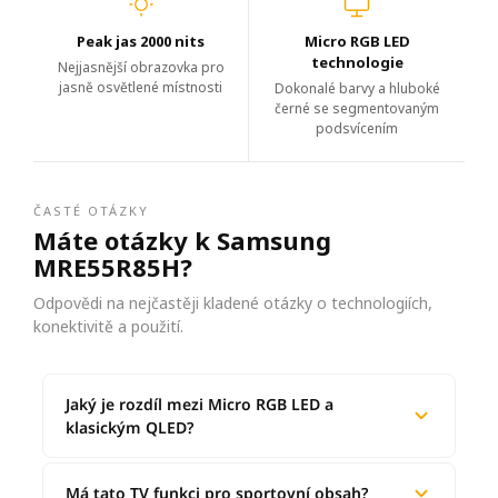
Peak jas 2000 nits
Micro RGB LED
technologie
Nejjasnější obrazovka pro
jasně osvětlené místnosti
Dokonalé barvy a hluboké
černé se segmentovaným
podsvícením
ČASTÉ OTÁZKY
Máte otázky k Samsung
MRE55R85H?
Odpovědi na nejčastěji kladené otázky o technologiích,
konektivitě a použití.
Jaký je rozdíl mezi Micro RGB LED a
klasickým QLED?
Má tato TV funkci pro sportovní obsah?