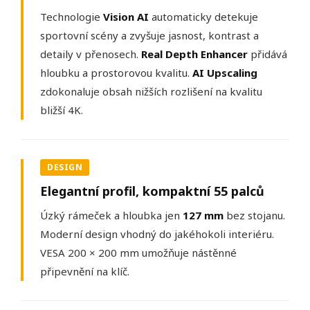
Technologie
Vision AI
automaticky detekuje
sportovní scény a zvyšuje jasnost, kontrast a
detaily v přenosech.
Real Depth Enhancer
přidává
hloubku a prostorovou kvalitu.
AI Upscaling
zdokonaluje obsah nižších rozlišení na kvalitu
bližší 4K.
DESIGN
Elegantní profil, kompaktní 55 palců
Úzký rámeček a hloubka jen
127 mm
bez stojanu.
Moderní design vhodný do jakéhokoli interiéru.
VESA 200 × 200 mm umožňuje nástěnné
připevnění na klíč.