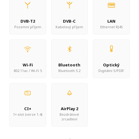
DVB-T2
DVB-C
LAN
Pozemní příjem
Kabelový příjem
Ethernet RJ45
Wi-Fi
Bluetooth
Optický
802.11ac / Wi-Fi 5
Bluetooth 5.2
Digitální S/PDIF
CI+
AirPlay 2
1× slot (verze 1.4)
Bezdrátové
zrcadlení