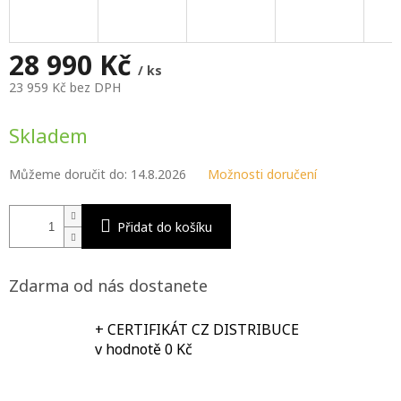
M
A
28 990 Kč
/ ks
23 959 Kč bez DPH
Měrná
cena:
Skladem
Můžeme doručit do:
14.8.2026
Možnosti doručení
Přidat do košíku
Zdarma od nás dostanete
+ CERTIFIKÁT CZ DISTRIBUCE
v hodnotě 0 Kč