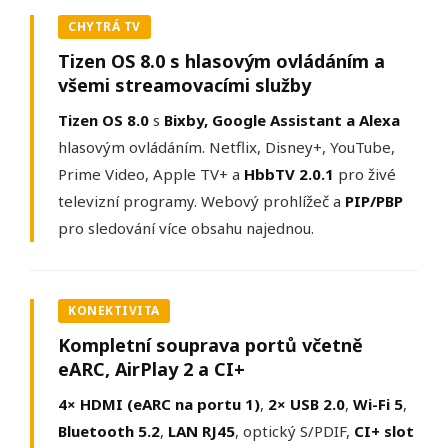
CHYTRÁ TV
Tizen OS 8.0 s hlasovým ovládáním a
všemi streamovacími služby
Tizen OS 8.0
s
Bixby, Google Assistant a Alexa
hlasovým ovládáním. Netflix, Disney+, YouTube,
Prime Video, Apple TV+ a
HbbTV 2.0.1
pro živé
televizní programy. Webový prohlížeč a
PIP/PBP
pro sledování více obsahu najednou.
KONEKTIVITA
Kompletní souprava portů včetně
eARC, AirPlay 2 a CI+
4× HDMI (eARC na portu 1)
,
2× USB 2.0
,
Wi-Fi 5
,
Bluetooth 5.2
,
LAN RJ45
, optický S/PDIF,
CI+ slot