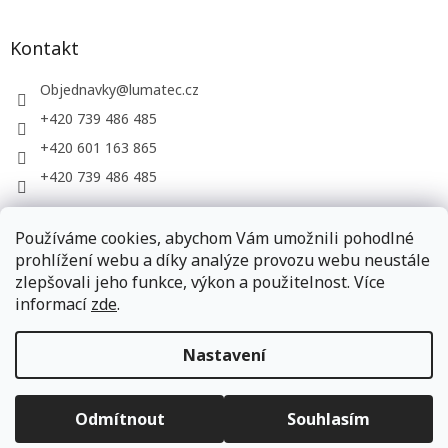
Kontakt
Objednavky
@
lumatec.cz
+420 739 486 485
+420 601 163 865
+420 739 486 485
Používáme cookies, abychom Vám umožnili pohodlné
LUMATEC, s.r.o. - web společnosti
prohlížení webu a díky analýze provozu webu neustále
zlepšovali jeho funkce, výkon a použitelnost. Více
informací
zde
.
Vytvořil Shoptet
Nastavení
Copyright 2026
LUMATEC.store
. Všechna práva vyhrazena.
Odmítnout
Souhlasím
Upravit nastavení cookies