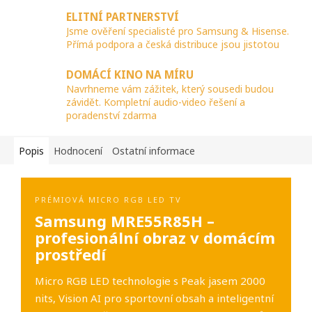
ELITNÍ PARTNERSTVÍ
Jsme ověření specialisté pro Samsung & Hisense.
Přímá podpora a česká distribuce jsou jistotou
DOMÁCÍ KINO NA MÍRU
Navrhneme vám zážitek, který sousedi budou
závidět. Kompletní audio-video řešení a
poradenství zdarma
Popis
Hodnocení
Ostatní informace
PRÉMIOVÁ MICRO RGB LED TV
Samsung MRE55R85H –
profesionální obraz v domácím
prostředí
Micro RGB LED technologie s Peak jasem 2000
nits, Vision AI pro sportovní obsah a inteligentní