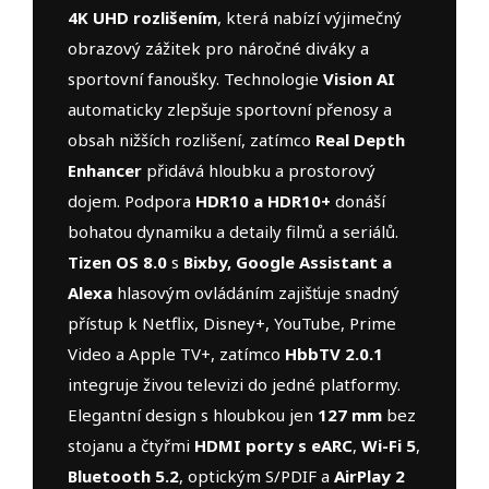
4K UHD rozlišením
, která nabízí výjimečný
obrazový zážitek pro náročné diváky a
sportovní fanoušky. Technologie
Vision AI
automaticky zlepšuje sportovní přenosy a
obsah nižších rozlišení, zatímco
Real Depth
Enhancer
přidává hloubku a prostorový
dojem. Podpora
HDR10 a HDR10+
donáší
bohatou dynamiku a detaily filmů a seriálů.
Tizen OS 8.0
s
Bixby, Google Assistant a
Alexa
hlasovým ovládáním zajišťuje snadný
přístup k Netflix, Disney+, YouTube, Prime
Video a Apple TV+, zatímco
HbbTV 2.0.1
integruje živou televizi do jedné platformy.
Elegantní design s hloubkou jen
127 mm
bez
stojanu a čtyřmi
HDMI porty s eARC
,
Wi-Fi 5
,
Bluetooth 5.2
, optickým S/PDIF a
AirPlay 2