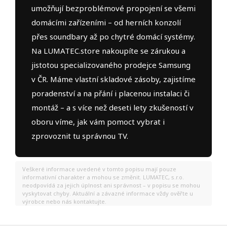
umožňují bezproblémové propojení se všemi
domácími zařízeními – od herních konzolí
přes soundbary až po chytré domácí systémy.
Na LUMATEC.store nakoupíte se zárukou a
jistotou specializovaného prodejce Samsung
v ČR. Máme vlastní skladové zásoby, zajistíme
poradenství a na přání i placenou instalaci či
montáž – a s více než deseti lety zkušeností v
oboru víme, jak vám pomoct vybrat i
zprovoznit tu správnou TV.
Veškeré informace uvedené v tomto popisu mají pouze
informativní charakter a mohou se změnit. LUMATEC, s.r.o.
neodpovídá za jejich úplnost ani správnost – v popisu se mohou
vyskytovat chyby. Aktuální a závazné informace vždy ověřte u
výrobce nebo nás kontaktujte.