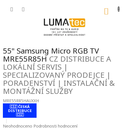
Přejít
na
NÁKU
obsah
KOŠÍK
55" Samsung Micro RGB TV
MRE55R85H
CZ DISTRIBUCE A
LOKÁLNÍ SERVIS |
SPECIALIZOVANÝ PRODEJCE |
PORADENSTVÍ | INSTALAČNÍ &
MONTÁŽNÍ SLUŽBY
MRE55R85HAUXXH
🇨🇿 ČESKÁ
contact-form-
DISTRIBUCE
0
🇨🇿
Průměrné
Neohodnoceno
Podrobnosti hodnocení