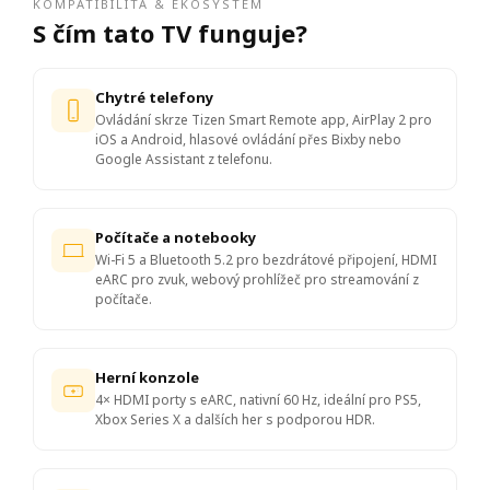
KOMPATIBILITA & EKOSYSTÉM
S čím tato TV funguje?
Chytré telefony
Ovládání skrze Tizen Smart Remote app, AirPlay 2 pro
iOS a Android, hlasové ovládání přes Bixby nebo
Google Assistant z telefonu.
Počítače a notebooky
Wi-Fi 5 a Bluetooth 5.2 pro bezdrátové připojení, HDMI
eARC pro zvuk, webový prohlížeč pro streamování z
počítače.
Herní konzole
4× HDMI porty s eARC, nativní 60 Hz, ideální pro PS5,
Xbox Series X a dalších her s podporou HDR.