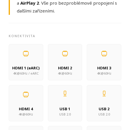
a
AirPlay 2
. Vše pro bezproblémové propojení s
dalšími zařízeními.
KONEKTIVITA
HDMI 1 (eARC)
HDMI 2
HDMI 3
4K@60Hz / eARC
4K@60Hz
4K@60Hz
HDMI 4
USB 1
USB 2
4K@60Hz
USB 2.0
USB 2.0