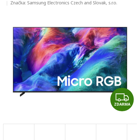
hodnocení
Značka:
Samsung Electronics Czech and Slovak, s.r.o.
produktu
je
0,0
z
5
hvězdiček.
Z
ZDARMA
D
A
R