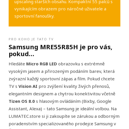
upscaling starších obsahu. Kompaktní 55 palců s
vynikajícím obrazem pro náročné uživatele a
sportovní fanoušky.
PRO KOHO JE TATO TV
Samsung MRE55R85H je pro vás,
pokud…
Hledáte
Micro RGB LED
obrazovku s extrémně
vysokým jasem a přirozeným podáním barev, která
zvýrazní každý sportovní zápas a film. Pokud chcete
TV s
Vision AI
pro zvýšení kvality živých přenosů,
elegantním designem a chytrou konektivitou včetně
Tizen OS 8.0
s hlasovým ovládáním (Bixby, Google
Assistant, Alexa) – tato Samsung je ideální volbou. Na
LUMATEC.store si ji zakoupíte se zárukou a odborným
poradenstvím specializovaného prodejce Samsung v