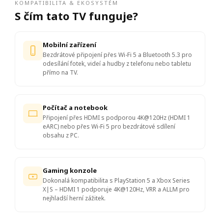
KOMPATIBILITA & EKOSYSTÉM
S čím tato TV funguje?
Mobilní zařízení
Bezdrátové připojení přes Wi-Fi 5 a Bluetooth 5.3 pro
odesílání fotek, videí a hudby z telefonu nebo tabletu
přímo na TV.
Počítač a notebook
Připojení přes HDMI s podporou 4K@120Hz (HDMI 1
eARC) nebo přes Wi-Fi 5 pro bezdrátové sdílení
obsahu z PC.
Gaming konzole
Dokonalá kompatibilita s PlayStation 5 a Xbox Series
X|S – HDMI 1 podporuje 4K@120Hz, VRR a ALLM pro
nejhladší herní zážitek.