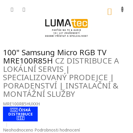
Přejít
na
NÁKU
obsah
KOŠÍK
100" Samsung Micro RGB TV
MRE100R85H
CZ DISTRIBUCE A
LOKÁLNÍ SERVIS |
SPECIALIZOVANÝ PRODEJCE |
PORADENSTVÍ | INSTALAČNÍ &
MONTÁŽNÍ SLUŽBY
MRE100R85HUXXH
🇨🇿 ČESKÁ
contact-form-
DISTRIBUCE
0
🇨🇿
Průměrné
Neohodnoceno
Podrobnosti hodnocení