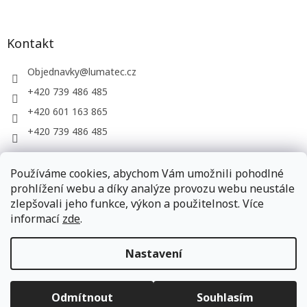
Kontakt
Objednavky
@
lumatec.cz
+420 739 486 485
+420 601 163 865
+420 739 486 485
Používáme cookies, abychom Vám umožnili pohodlné
LUMATEC, s.r.o. - web společnosti
prohlížení webu a díky analýze provozu webu neustále
zlepšovali jeho funkce, výkon a použitelnost. Více
informací
zde
.
Vytvořil Shoptet
Nastavení
Copyright 2026
LUMATEC.store
. Všechna práva vyhrazena.
Odmítnout
Souhlasím
Upravit nastavení cookies