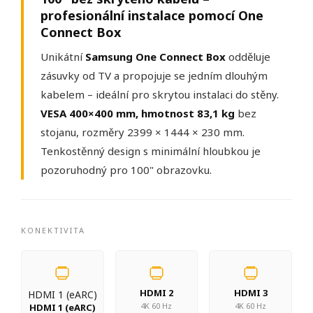
profesionální instalace pomocí One
Connect Box
Unikátní
Samsung One Connect Box
odděluje
zásuvky od TV a propojuje se jedním dlouhým
kabelem – ideální pro skrytou instalaci do stěny.
VESA 400×400 mm, hmotnost 83,1 kg
bez
stojanu, rozměry 2399 × 1444 × 230 mm.
Tenkostěnný design s minimální hloubkou je
pozoruhodný pro 100" obrazovku.
KONEKTIVITA
HDMI 2
HDMI 3
HDMI 1 (eARC)
4K 60 Hz
4K 60 Hz
HDMI 1 (eARC)