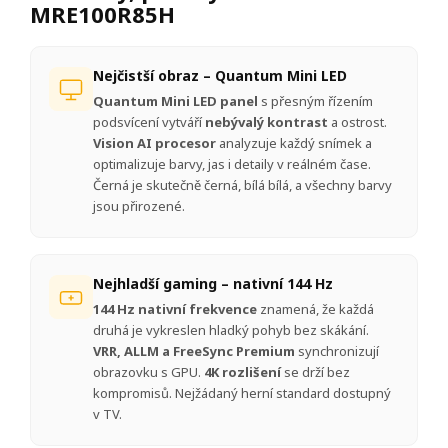
MRE100R85H
Nejčistší obraz – Quantum Mini LED
Quantum Mini LED panel
s přesným řízením
podsvícení vytváří
nebývalý kontrast
a ostrost.
Vision AI procesor
analyzuje každý snímek a
optimalizuje barvy, jas i detaily v reálném čase.
Černá je skutečně černá, bílá bílá, a všechny barvy
jsou přirozené.
Nejhladší gaming – nativní 144 Hz
144 Hz nativní frekvence
znamená, že každá
druhá je vykreslen hladký pohyb bez skákání.
VRR, ALLM a FreeSync Premium
synchronizují
obrazovku s GPU.
4K rozlišení
se drží bez
kompromisů. Nejžádaný herní standard dostupný
v TV.