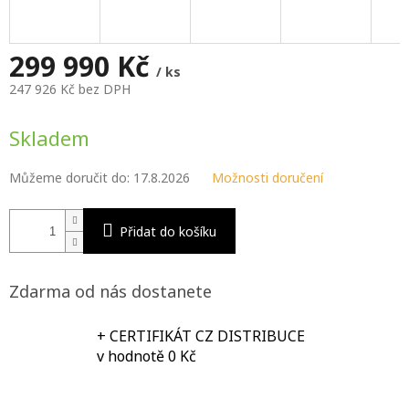
M
A
299 990 Kč
/ ks
247 926 Kč bez DPH
Měrná
cena:
Skladem
Můžeme doručit do:
17.8.2026
Možnosti doručení
Přidat do košíku
Zdarma od nás dostanete
+ CERTIFIKÁT CZ DISTRIBUCE
v hodnotě 0 Kč