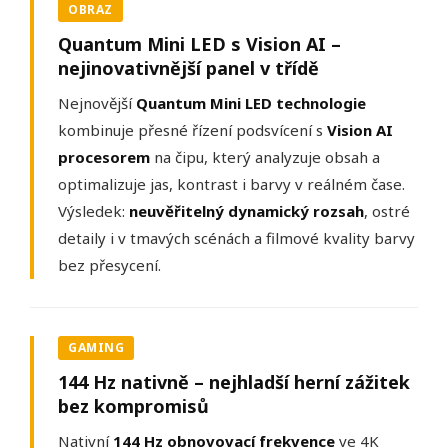
OBRAZ
Quantum Mini LED s Vision AI –
nejinovativnější panel v třídě
Nejnovější
Quantum Mini LED technologie
kombinuje přesné řízení podsvícení s
Vision AI
procesorem
na čipu, který analyzuje obsah a
optimalizuje jas, kontrast i barvy v reálném čase.
Výsledek:
neuvěřitelný dynamický rozsah
, ostré
detaily i v tmavých scénách a filmové kvality barvy
bez přesycení.
GAMING
144 Hz nativně – nejhladší herní zážitek
bez kompromisů
Nativní
144 Hz obnovovací frekvence
ve 4K