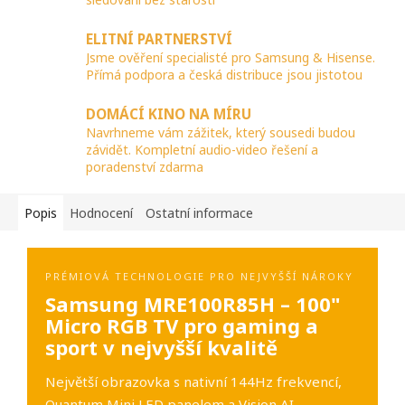
ELITNÍ PARTNERSTVÍ
Jsme ověření specialisté pro Samsung & Hisense.
Přímá podpora a česká distribuce jsou jistotou
DOMÁCÍ KINO NA MÍRU
Navrhneme vám zážitek, který sousedi budou
závidět. Kompletní audio-video řešení a
poradenství zdarma
Popis
Hodnocení
Ostatní informace
PRÉMIOVÁ TECHNOLOGIE PRO NEJVYŠŠÍ NÁROKY
Samsung MRE100R85H – 100"
Micro RGB TV pro gaming a
sport v nejvyšší kvalitě
Největší obrazovka s nativní 144Hz frekvencí,
Quantum Mini LED panelem a Vision AI