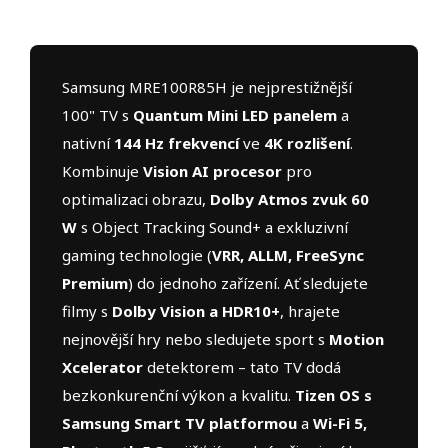
Samsung MRE100R85H je nejprestižnější
100" TV s
Quantum Mini LED panelem
a
nativní
144 Hz frekvencí
ve
4K rozlišení
.
Kombinuje
Vision AI procesor
pro
optimalizaci obrazu,
Dolby Atmos zvuk 60
W
s Object Tracking Sound+ a exkluzivní
gaming technologie (
VRR, ALLM, FreeSync
Premium
) do jednoho zařízení. Ať sledujete
filmy s
Dolby Vision a HDR10+
, hrajete
nejnovější hry nebo sledujete sport s
Motion
Xcelerator
detektorem – tato TV dodá
bezkonkurenční výkon a kvalitu.
Tizen OS s
Samsung Smart TV platformou
a
Wi-Fi 5,