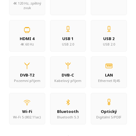
4K 120 Hz, zpětný
zvuk
HDMI 4
USB 1
USB 2
4K 60 Hz
USB 2.0
USB 2.0
DVB-T2
DVB-C
LAN
Pozemní příjem
Kabelový příjem
Ethernet RJ45
Wi-Fi
Bluetooth
Optický
Wi-Fi 5 (802.11ac)
Bluetooth 5.3
Digitální S/PDIF