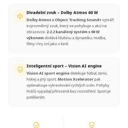
Divadelní zvuk – Dolby Atmos 60 W
Dolby Atmos s Object Tracking Sound+
vytváří
trojrozměrný zvuk, který se pohybuje s akcí na
obrazovce.
2.2.2 kanálový systém s 60 W
výkonem
dodává hlubinu a dynamiku. Hudba,
filmy i hry zní jako v kině.
Inteligentní sport – Vision AI engine
Vision AI sport engine
detekuje fotbal, tenis,
hokej a jiný sport.
Motion Xcelerator
pak
optimalizuje vykreslování rychlých scén. Pohyby
hráčů vypadají přirozeně bez rozostření. Sport je
potěšením.