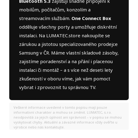
Bluetooth 5.3
zajišťují snadné připojení k
mobilům, počítačům, konzolím a
streamovacím službám.
One Connect Box
odděluje všechny porty a umožňuje diskrétní
instalaci. Na LUMATEC.store nakoupíte se
zárukou a jistotou specializovaného prodejce
Samsung v ČR. Máme vlastní skladové zásoby,
zajistíme poradenství a na přání i placenou
instalaci či montáž – a s více než deseti lety
zkušeností v oboru víme, jak vám pomoct
vybrat i zprovoznit tu správnou TV.
Veškeré informace uvedené v tomto popisu mají pouze
informativní charakter a mohou se změnit. LUMATEC, s.r.o.
neodpovídá za jejich úplnost ani správnost – v popisu se mohou
vyskytovat chyby. Aktuální a závazné informace vždy ověřte u
výrobce nebo nás kontaktujte.