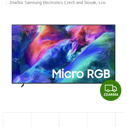
hodnocení
Značka:
Samsung Electronics Czech and Slovak, s.r.o.
produktu
je
0,0
z
5
hvězdiček.
Z
ZDARMA
D
A
R