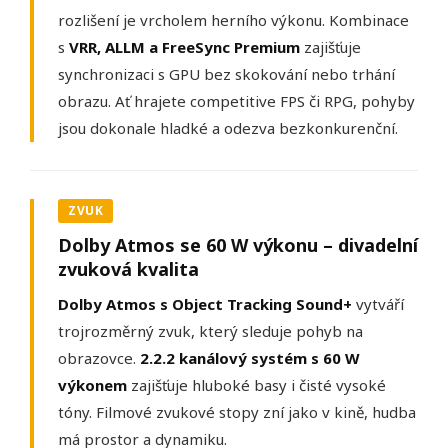
rozlišení je vrcholem herního výkonu. Kombinace
s
VRR, ALLM a FreeSync Premium
zajišťuje
synchronizaci s GPU bez skokování nebo trhání
obrazu. Ať hrajete competitive FPS či RPG, pohyby
jsou dokonale hladké a odezva bezkonkurenční.
ZVUK
Dolby Atmos se 60 W výkonu – divadelní
zvuková kvalita
Dolby Atmos s Object Tracking Sound+
vytváří
trojrozměrný zvuk, který sleduje pohyb na
obrazovce.
2.2.2 kanálový systém s 60 W
výkonem
zajišťuje hluboké basy i čisté vysoké
tóny. Filmové zvukové stopy zní jako v kině, hudba
má prostor a dynamiku.