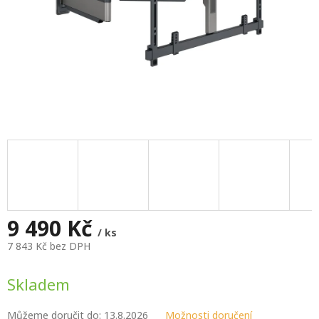
9 490 Kč
/ ks
7 843 Kč bez DPH
Měrná
cena:
Skladem
Můžeme doručit do:
13.8.2026
Možnosti doručení