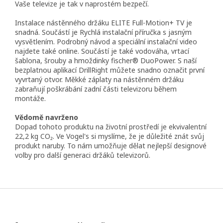
Vaše televize je tak v naprostém bezpečí.
Instalace nástěnného držáku ELITE Full-Motion+ TV je
snadná. Součástí je Rychlá instalační příručka s jasným
vysvětlením. Podrobný návod a speciální instalační video
najdete také online. Součástí je také vodováha, vrtací
šablona, ​​šrouby a hmoždinky fischer® DuoPower. S naší
bezplatnou aplikací DrillRight můžete snadno označit první
vyvrtaný otvor. Měkké záplaty na nástěnném držáku
zabraňují poškrábání zadní části televizoru během
montáže.
Vědomě navrženo
Dopad tohoto produktu na životní prostředí je ekvivalentní
22,2 kg CO₂. Ve Vogel's si myslíme, že je důležité znát svůj
produkt naruby. To nám umožňuje dělat nejlepší designové
volby pro další generaci držáků televizorů.
Z
á
p