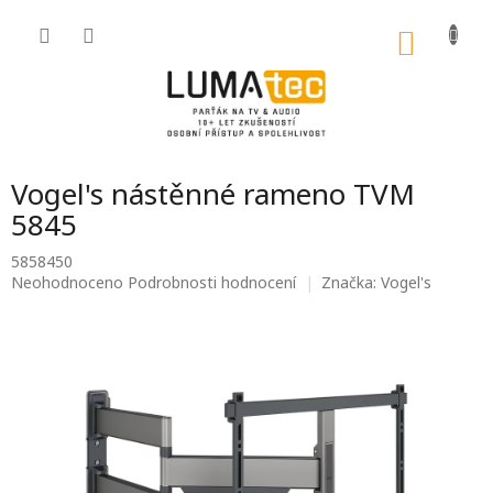
Přejít
na
NÁKU
obsah
KOŠÍK
Vogel's nástěnné rameno TVM
5845
5858450
Průměrné
Neohodnoceno
Podrobnosti hodnocení
Značka:
Vogel's
hodnocení
produktu
je
0,0
z
5
hvězdiček.