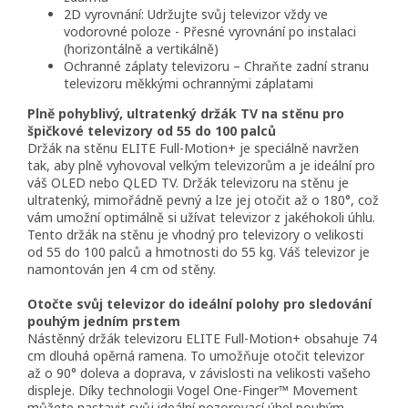
2D vyrovnání: Udržujte svůj televizor vždy ve
vodorovné poloze - Přesné vyrovnání po instalaci
(horizontálně a vertikálně)
Ochranné záplaty televizoru – Chraňte zadní stranu
televizoru měkkými ochrannými záplatami
Plně pohyblivý, ultratenký držák TV na stěnu pro
špičkové televizory od 55 do 100 palců
Držák na stěnu ELITE Full-Motion+ je speciálně navržen
tak, aby plně vyhovoval velkým televizorům a je ideální pro
váš OLED nebo QLED TV. Držák televizoru na stěnu je
ultratenký, mimořádně pevný a lze jej otočit až o 180°, což
vám umožní optimálně si užívat televizor z jakéhokoli úhlu.
Tento držák na stěnu je vhodný pro televizory o velikosti
od 55 do 100 palců a hmotnosti do 55 kg. Váš televizor je
namontován jen 4 cm od stěny.
Otočte svůj televizor do ideální polohy pro sledování
pouhým jedním prstem
Nástěnný držák televizoru ELITE Full-Motion+ obsahuje 74
cm dlouhá opěrná ramena. To umožňuje otočit televizor
až o 90° doleva a doprava, v závislosti na velikosti vašeho
displeje. Díky technologii Vogel One-Finger™ Movement
můžete nastavit svůj ideální pozorovací úhel pouhým