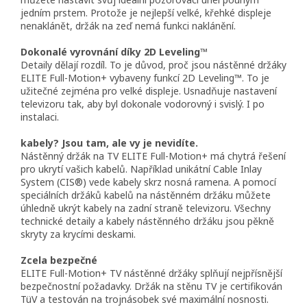
jedním prstem. Protože je nejlepší velké, křehké displeje
nenaklánět, držák na zeď nemá funkci naklánění.
Dokonalé vyrovnání díky 2D Leveling™
Detaily dělají rozdíl. To je důvod, proč jsou nástěnné držáky
ELITE Full-Motion+ vybaveny funkcí 2D Leveling™. To je
užitečné zejména pro velké displeje. Usnadňuje nastavení
televizoru tak, aby byl dokonale vodorovný i svislý. I po
instalaci.
kabely? Jsou tam, ale vy je nevidíte.
Nástěnný držák na TV ELITE Full-Motion+ má chytrá řešení
pro ukrytí vašich kabelů. Například unikátní Cable Inlay
System (CIS®) vede kabely skrz nosná ramena. A pomocí
speciálních držáků kabelů na nástěnném držáku můžete
úhledně ukrýt kabely na zadní straně televizoru. Všechny
technické detaily a kabely nástěnného držáku jsou pěkně
skryty za krycími deskami.
Zcela bezpečné
ELITE Full-Motion+ TV nástěnné držáky splňují nejpřísnější
bezpečnostní požadavky. Držák na stěnu TV je certifikován
TüV a testován na trojnásobek své maximální nosnosti.