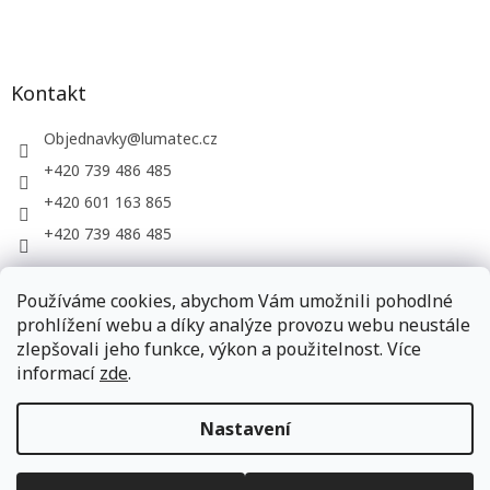
Kontakt
Objednavky
@
lumatec.cz
+420 739 486 485
+420 601 163 865
+420 739 486 485
Používáme cookies, abychom Vám umožnili pohodlné
LUMATEC, s.r.o. - web společnosti
prohlížení webu a díky analýze provozu webu neustále
zlepšovali jeho funkce, výkon a použitelnost. Více
informací
zde
.
Vytvořil Shoptet
Nastavení
Copyright 2026
LUMATEC.store
. Všechna práva vyhrazena.