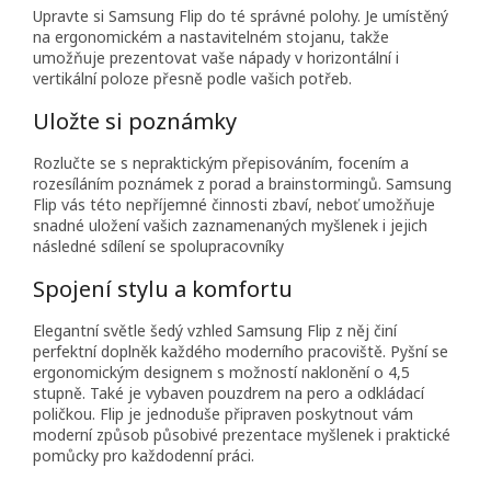
Upravte si Samsung Flip do té správné polohy. Je umístěný
na ergonomickém a nastavitelném stojanu, takže
umožňuje prezentovat vaše nápady v horizontální i
vertikální poloze přesně podle vašich potřeb.
Uložte si poznámky
Rozlučte se s nepraktickým přepisováním, focením a
rozesíláním poznámek z porad a brainstormingů. Samsung
Flip vás této nepříjemné činnosti zbaví, neboť umožňuje
snadné uložení vašich zaznamenaných myšlenek i jejich
následné sdílení se spolupracovníky
Spojení stylu a komfortu
Elegantní světle šedý vzhled Samsung Flip z něj činí
perfektní doplněk každého moderního pracoviště. Pyšní se
ergonomickým designem s možností naklonění o 4,5
stupně. Také je vybaven pouzdrem na pero a odkládací
poličkou. Flip je jednoduše připraven poskytnout vám
moderní způsob působivé prezentace myšlenek i praktické
pomůcky pro každodenní práci.