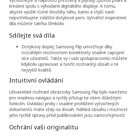
Vychutnejte si naprosto přirozený a plynulý způsob psaní a
kreslení spolu s výhodami digitálního displeje. K tomu,
abyste využili různé tloušťky tahu, barev a stylů navíc
nepotřebujete zvláštní dotykové pero. Vytvářet inspirativní
díla můžete takřka čímkoliv.
Sdílejte svá díla
Dotykový displej Samsung Flip umožňuje díky
rozsáhlým možnostem konektivity snadné zapojení
více uživatelů. Takže vy i vaši spolupracovníci můžete
kdykoliv upravovat a tvořit rozmanitý obsah v té
nejvyšší kvalitě.
Intuitivní ovládání
Uživatelské rozhraní obrazovky Samsung Flip bylo navrženo
pro snadnou navigaci a rychlý přístup ke všem důležitým
funkcím. Ovládací prvky i snadné prohlížení vytvořených
dokumentů máte vždy na dosah. Náhled obsahu i možnost
jeho rychlé úpravy před publikováním jsou samozřejmostí.
Ochrání vaši originalitu