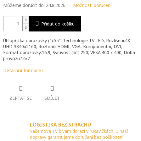
Můžeme doručit do:
24.8.2026
Možnosti doručení
Přidat do košíku
Úhlopříčka obrazovky ("):55"; Technologie TV:LED; Rozlišení:4K
UHD 3840x2160; Rozhraní:HDMI, VGA, Komponentní, DVI;
Formát obrazovky:16:9; Svítivost (nit):250; VESA:400 x 400; Doba
provozu:16/7
Detailní informace
ZEPTAT SE
SDÍLET
LOGISTIKA BEZ STRACHU
Vaše nová TV k vám dorazí v rukavičkách. U naší
dopravy garantujeme doručení bez poškození