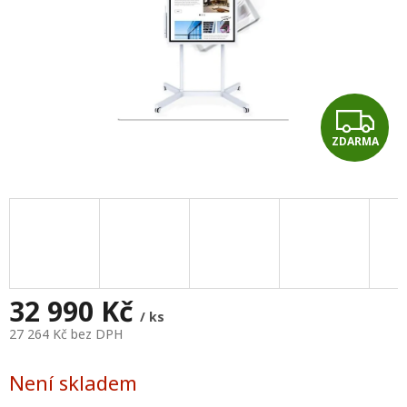
Z
ZDARMA
D
A
R
M
A
32 990 Kč
/ ks
27 264 Kč bez DPH
Měrná
cena:
Není skladem