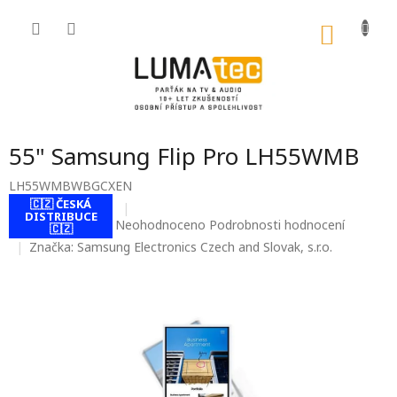
Přejít
na
NÁKU
obsah
KOŠÍK
55" Samsung Flip Pro LH55WMB
LH55WMBWBGCXEN
🇨🇿 ČESKÁ
DISTRIBUCE
Průměrné
Neohodnoceno
Podrobnosti hodnocení
🇨🇿
hodnocení
Značka:
Samsung Electronics Czech and Slovak, s.r.o.
produktu
je
0,0
z
5
hvězdiček.