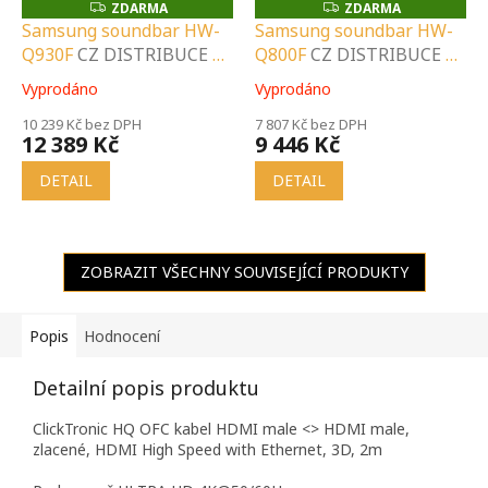
ZDARMA
ZDARMA
Z
Z
D
D
Samsung soundbar HW-
Samsung soundbar HW-
A
A
Q930F
CZ DISTRIBUCE A
Q800F
CZ DISTRIBUCE A
R
R
M
M
LOKÁLNÍ SERVIS |
LOKÁLNÍ SERVIS |
A
A
Vyprodáno
Vyprodáno
Průměrné
Průměrné
SPECIALIZOVANÝ
SPECIALIZOVANÝ
hodnocení
hodnocení
PRODEJCE |
10 239 Kč bez DPH
PRODEJCE |
7 807 Kč bez DPH
produktu
produktu
12 389 Kč
9 446 Kč
PORADENSTVÍ |
PORADENSTVÍ |
je
je
INSTALAČNÍ &
INSTALAČNÍ &
5,0
5,0
DETAIL
DETAIL
z
z
MONTÁŽNÍ SLUŽBY
MONTÁŽNÍ SLUŽBY
5
5
hvězdiček.
hvězdiček.
ZOBRAZIT VŠECHNY SOUVISEJÍCÍ PRODUKTY
Popis
Hodnocení
Detailní popis produktu
ClickTronic HQ OFC kabel HDMI male <> HDMI male,
zlacené, HDMI High Speed with Ethernet, 3D, 2m