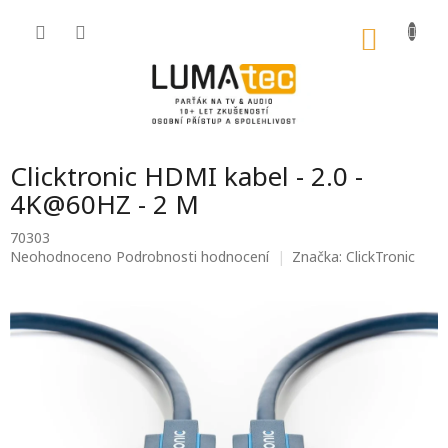
Přejít
na
NÁKU
obsah
KOŠÍK
Clicktronic HDMI kabel - 2.0 -
4K@60HZ - 2 M
70303
Průměrné
Neohodnoceno
Podrobnosti hodnocení
Značka:
ClickTronic
hodnocení
produktu
je
0,0
z
5
hvězdiček.