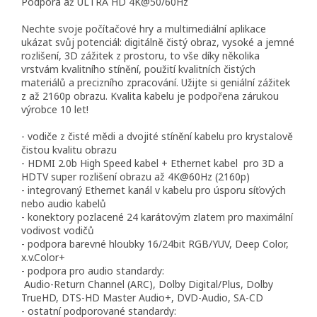
Podpora až ULTRA HD 4K@50/60Hz
Nechte svoje počítačové hry a multimediální aplikace
ukázat svůj potenciál: digitálně čistý obraz, vysoké a jemné
rozlišení, 3D zážitek z prostoru, to vše díky několika
vrstvám kvalitního stínění, použití kvalitních čistých
materiálů a precizního zpracování. Užijte si geniální zážitek
z až 2160p obrazu. Kvalita kabelu je podpořena zárukou
výrobce 10 let!
- vodiče z čisté mědi a dvojité stínění kabelu pro krystalově
čistou kvalitu obrazu
- HDMI 2.0b High Speed kabel + Ethernet kabel pro 3D a
HDTV super rozlišení obrazu až 4K@60Hz (2160p)
- integrovaný Ethernet kanál v kabelu pro úsporu síťových
nebo audio kabelů
- konektory pozlacené 24 karátovým zlatem pro maximální
vodivost vodičů
- podpora barevné hloubky 16/24bit RGB/YUV, Deep Color,
x.v.Color+
- podpora pro audio standardy:
Audio-Return Channel (ARC), Dolby Digital/Plus, Dolby
TrueHD, DTS-HD Master Audio+, DVD-Audio, SA-CD
- ostatní podporované standardy: