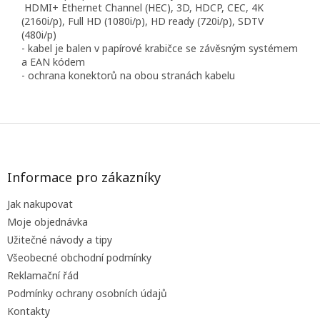
HDMI+ Ethernet Channel (HEC), 3D, HDCP, CEC, 4K
(2160i/p), Full HD (1080i/p), HD ready (720i/p), SDTV
(480i/p)
- kabel je balen v papírové krabičce se závěsným systémem
a EAN kódem
- ochrana konektorů na obou stranách kabelu
Z
á
p
a
Informace pro zákazníky
t
Jak nakupovat
í
Moje objednávka
Užitečné návody a tipy
Všeobecné obchodní podmínky
Reklamační řád
Podmínky ochrany osobních údajů
Kontakty