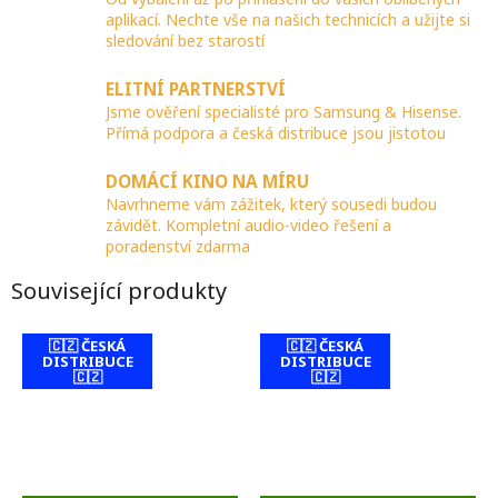
aplikací. Nechte vše na našich technicích a užijte si
sledování bez starostí
ELITNÍ PARTNERSTVÍ
Jsme ověření specialisté pro Samsung & Hisense.
Přímá podpora a česká distribuce jsou jistotou
DOMÁCÍ KINO NA MÍRU
Navrhneme vám zážitek, který sousedi budou
závidět. Kompletní audio-video řešení a
poradenství zdarma
Související produkty
🇨🇿 ČESKÁ
🇨🇿 ČESKÁ
DISTRIBUCE
DISTRIBUCE
🇨🇿
🇨🇿
contact-form-
0