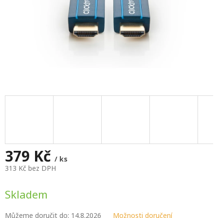
379 Kč
/ ks
313 Kč bez DPH
Měrná
cena:
Skladem
Můžeme doručit do:
14.8.2026
Možnosti doručení