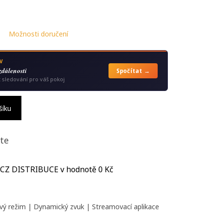
Možnosti doručení
V
zdálenosti
Spočítat →
t sledování pro váš pokoj
šíku
te
 CZ DISTRIBUCE
v hodnotě 0 Kč
ový režim | Dynamický zvuk | Streamovací aplikace