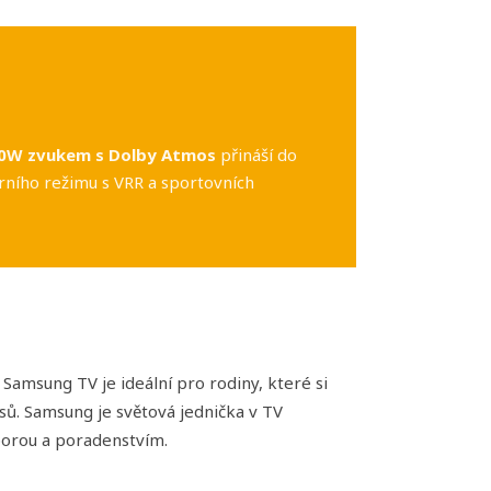
0W zvukem s Dolby Atmos
přináší do
ního režimu s VRR a sportovních
amsung TV je ideální pro rodiny, které si
sů. Samsung je světová jednička v TV
porou a poradenstvím.