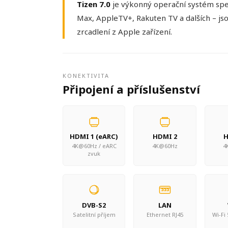
Tizen 7.0
je výkonný operační systém spec
Max, AppleTV+, Rakuten TV a dalších – j
zrcadlení z Apple zařízení.
KONEKTIVITA
Připojení a příslušenství
HDMI 1 (eARC)
HDMI 2
H
4K@60Hz / eARC
4K@60Hz
4
zvuk
DVB-S2
LAN
Satelitní příjem
Ethernet RJ45
Wi-Fi 