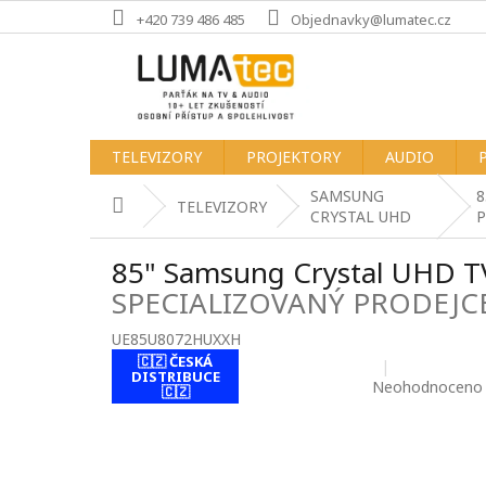
Přejít
+420 739 486 485
Objednavky@lumatec.cz
na
obsah
TELEVIZORY
PROJEKTORY
AUDIO
SAMSUNG
8
Domů
TELEVIZORY
CRYSTAL UHD
P
85" Samsung Crystal UHD
SPECIALIZOVANÝ PRODEJC
UE85U8072HUXXH
🇨🇿 ČESKÁ
contact-form-
DISTRIBUCE
0
Průměrné
Neohodnoceno
🇨🇿
hodnocení
produktu
je
0,0