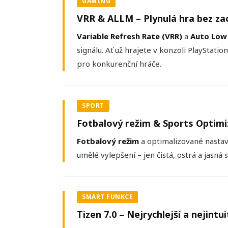
GAMING
VRR & ALLM – Plynulá hra bez za
Variable Refresh Rate (VRR)
a
Auto Low
signálu. Ať už hrajete v konzoli PlayStat
pro konkurenční hráče.
SPORT
Fotbalový režim & Sports Optimize
Fotbalový režim
a optimalizované nastave
umělé vylepšení – jen čistá, ostrá a jasná 
SMART FUNKCE
Tizen 7.0 – Nejrychlejší a nejintu