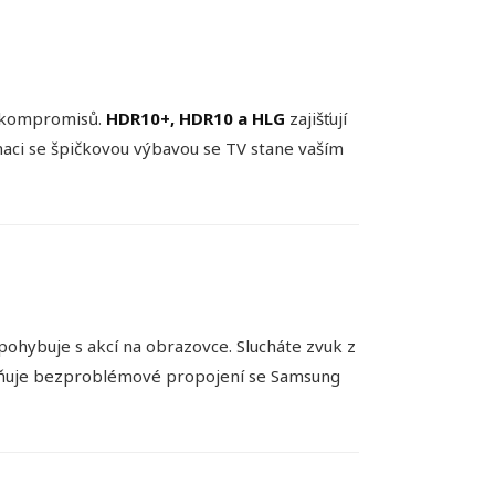
h kompromisů.
HDR10+, HDR10 a HLG
zajišťují
naci se špičkovou výbavou se TV stane vaším
pohybuje s akcí na obrazovce. Slucháte zvuk z
uje bezproblémové propojení se Samsung