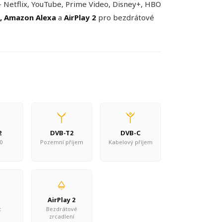
– Netflix, YouTube, Prime Video, Disney+, HBO
t, Amazon Alexa
a
AirPlay 2
pro bezdrátové
2
DVB-T2
DVB-C
0
Pozemní příjem
Kabelový příjem
AirPlay 2
t
Bezdrátové
zrcadlení