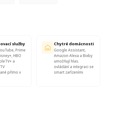
ovací služby
Chytré domácnosti
 YouTube, Prime
Google Assistant,
Disney+, HBO
Amazon Alexa a Bixby
pleTV+ a
umožňují hlas.
 TV
ovládání a integraci se
vané přímo v
smart zařízeními