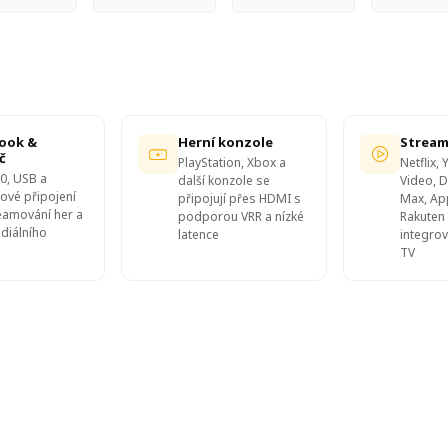
ook &
Herní konzole
Stream
č
PlayStation, Xbox a
Netflix,
0, USB a
další konzole se
Video, 
ové připojení
připojují přes HDMI s
Max, Ap
eamování her a
podporou VRR a nízké
Rakuten
diálního
latence
integro
TV