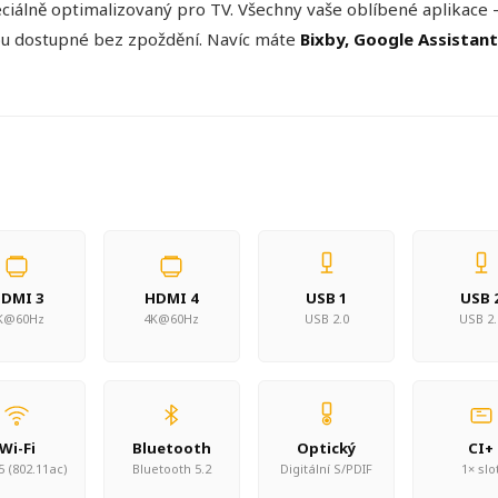
iálně optimalizovaný pro TV. Všechny vaše oblíbené aplikace 
sou dostupné bez zpoždění. Navíc máte
Bixby, Google Assistan
DMI 3
HDMI 4
USB 1
USB 
K@60Hz
4K@60Hz
USB 2.0
USB 2.
Wi-Fi
Bluetooth
Optický
CI+
5 (802.11ac)
Bluetooth 5.2
Digitální S/PDIF
1× slo