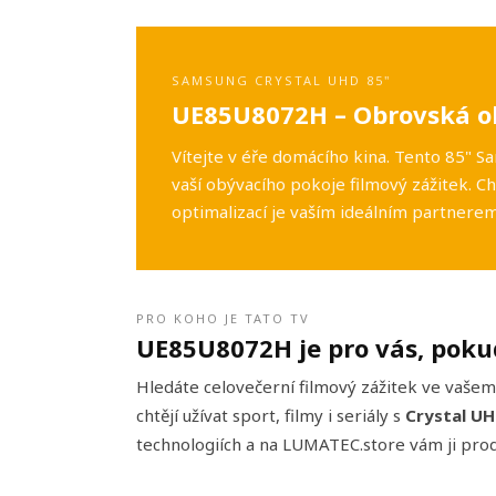
SAMSUNG CRYSTAL UHD 85"
UE85U8072H – Obrovská o
Vítejte v éře domácího kina. Tento 85" 
vaší obývacího pokoje filmový zážitek. C
optimalizací je vaším ideálním partnerem
PRO KOHO JE TATO TV
UE85U8072H je pro vás, pok
Hledáte celovečerní filmový zážitek ve vašem
chtějí užívat sport, filmy i seriály s
Crystal UH
technologiích a na LUMATEC.store vám ji pro