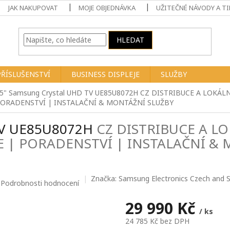
JAK NAKUPOVAT
MOJE OBJEDNÁVKA
UŽITEČNÉ NÁVODY A TI
HLEDAT
PŘÍSLUŠENSTVÍ
BUSINESS DISPLEJE
SLUŽBY
5" Samsung Crystal UHD TV UE85U8072H
CZ DISTRIBUCE A LOKÁLN
ORADENSTVÍ | INSTALAČNÍ & MONTÁŽNÍ SLUŽBY
 TV UE85U8072H
CZ DISTRIBUCE A LO
E | PORADENSTVÍ | INSTALAČNÍ &
Značka:
Samsung Electronics Czech and Slo
Podrobnosti hodnocení
29 990 Kč
/ ks
24 785 Kč bez DPH