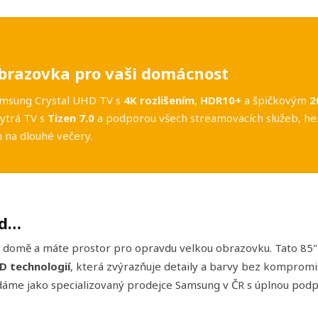
brazovka pro vaši domácnost
Samsung Crystal UHD TV s
4K rozlišením
,
HDR10+
a špičkovým
2
hytrá TV s
Tizen 7.0
a podporou všech streamovacích služeb, her
 na dlouhé večery.
ud…
 domě a máte prostor pro opravdu velkou obrazovku. Tato 85" S
D technologií
, která zvýrazňuje detaily a barvy bez kompromi
dáme jako specializovaný prodejce Samsung v ČR s úplnou pod