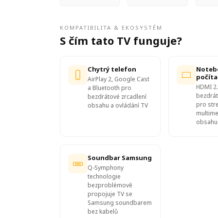
KOMPATIBILITA & EKOSYSTÉM
S čím tato TV funguje?
Chytrý telefon
Noteb
počíta
AirPlay 2, Google Cast
HDMI 2.
a Bluetooth pro
bezdrát
bezdrátové zrcadlení
pro str
obsahu a ovládání TV
multime
obsahu
Soundbar Samsung
Q-Symphony
technologie
bezproblémově
propojuje TV se
Samsung soundbarem
bez kabelů