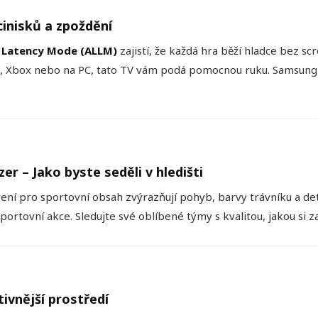
cinisků a zpoždění
 Latency Mode (ALLM)
zajistí, že každá hra běží hladce bez 
ion, Xbox nebo na PC, tato TV vám podá pomocnou ruku. Samsung t
r – Jako byste seděli v hledišti
ní pro sportovní obsah zvýrazňují pohyb, barvy trávníku a det
sportovní akce. Sledujte své oblíbené týmy s kvalitou, jakou si za
itivnější prostředí