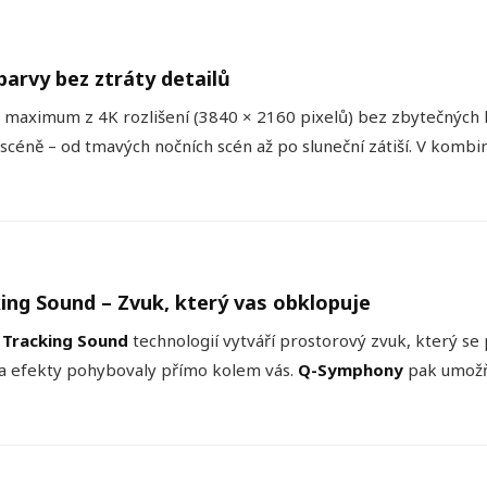
barvy bez ztráty detailů
 maximum z 4K rozlišení (3840 × 2160 pixelů) bez zbytečnýc
scéně – od tmavých nočních scén až po sluneční zátiší. V kombi
ng Sound – Zvuk, který vas obklopuje
 Tracking Sound
technologií vytváří prostorový zvuk, který se 
 a efekty pohybovaly přímo kolem vás.
Q-Symphony
pak umožň