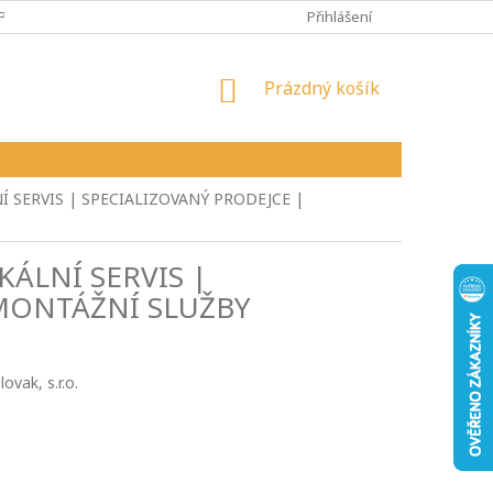
PY
VŠEOBECNÉ OBCHODNÍ PODMÍNKY
Přihlášení
REKLAMAČNÍ ŘÁD
NÁKUPNÍ
Prázdný košík
KOŠÍK
Í SERVIS | SPECIALIZOVANÝ PRODEJCE |
KÁLNÍ SERVIS |
 MONTÁŽNÍ SLUŽBY
vak, s.r.o.