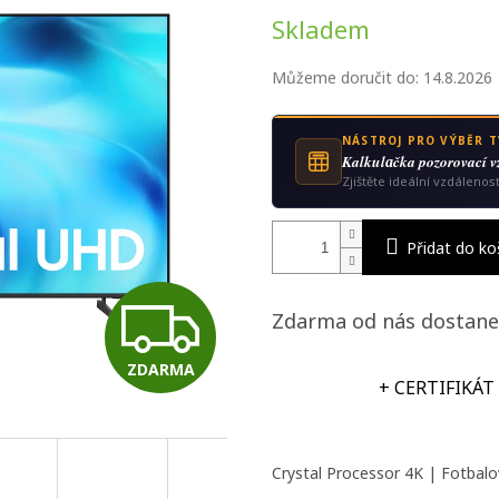
Měrná
Skladem
cena:
Můžeme doručit do:
14.8.2026
NÁSTROJ PRO VÝBĚR T
Kalkulаčka pozorovací v
Zjištěte ideální vzdálenos
Přidat do ko
Z
Zdarma od nás dostane
ZDARMA
D
+ CERTIFIKÁT
A
Crystal Processor 4K | Fotbal