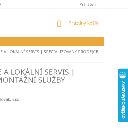
PY
VŠEOBECNÉ OBCHODNÍ PODMÍNKY
Přihlášení
REKLAMAČNÍ ŘÁD
NÁKUPNÍ
Prázdný košík
KOŠÍK
E A LOKÁLNÍ SERVIS | SPECIALIZOVANÝ PRODEJCE
 A LOKÁLNÍ SERVIS |
 MONTÁŽNÍ SLUŽBY
vak, s.r.o.