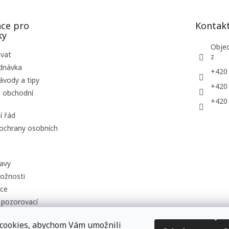
ce pro
Kontak
ky
Obje
ovat
z
dnávka
+420
ávody a tipy
+420
 obchodní
+420
í řád
ochrany osobních
avy
ožnosti
uce
 pozorovací
i
cookies, abychom Vám umožnili