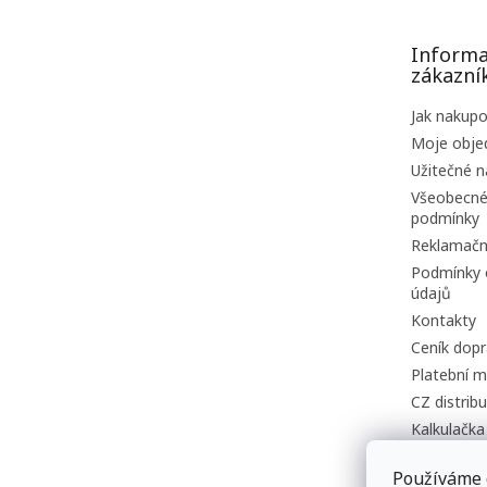
a
t
Informa
í
zákazní
Jak nakup
Moje obje
Užitečné n
Všeobecné
podmínky
Reklamačn
Podmínky 
údajů
Kontakty
Ceník dopr
Platební m
CZ distrib
Kalkulačka
vzdálenost
Používáme 