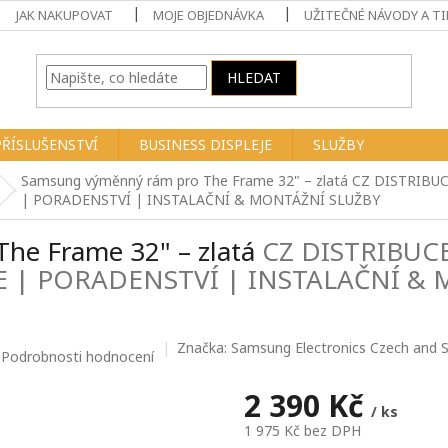
JAK NAKUPOVAT
MOJE OBJEDNÁVKA
UŽITEČNÉ NÁVODY A TI
HLEDAT
PŘÍSLUŠENSTVÍ
BUSINESS DISPLEJE
SLUŽBY
Samsung výměnný rám pro The Frame 32" – zlatá
CZ DISTRIBUC
| PORADENSTVÍ | INSTALAČNÍ & MONTÁŽNÍ SLUŽBY
he Frame 32" – zlatá
CZ DISTRIBUCE
E | PORADENSTVÍ | INSTALAČNÍ &
Značka:
Samsung Electronics Czech and Slo
Podrobnosti hodnocení
2 390 Kč
/ ks
1 975 Kč bez DPH