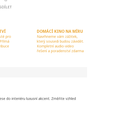
SDÍLET
TVÍ
DOMÁCÍ KINO NA MÍRU
sté pro
Navrhneme vám zážitek,
 Přímá
který sousedi budou závidět.
ribuce
Kompletní audio-video
řešení a poradenství zdarma
ese do interiéru luxusní akcent. Změňte vzhled