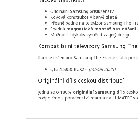
Originální Samsung příslušenství
Kovová konstrukce v barvě
zlatá
Přesně padne na televizor Samsung The F
Snadná
magnetická montáž bez nářadí
–
Možnost kdykoliv vyměnit za jiný design
Kompatibilní televizory Samsung Th
Rám je určen pro Samsung The Frame s úhlopříčko
QE32LS03CBUXXH
(model 2025)
Originální díl s českou distribucí
Jedná se o
100% originální Samsung díl
s českou
zodpovíme – poradenství zdarma na LUMATEC.st
Z
á
p