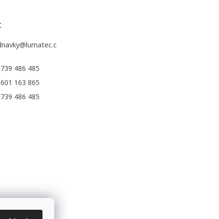
t
dnavky
@
lumatec.c
 739 486 485
 601 163 865
 739 486 485