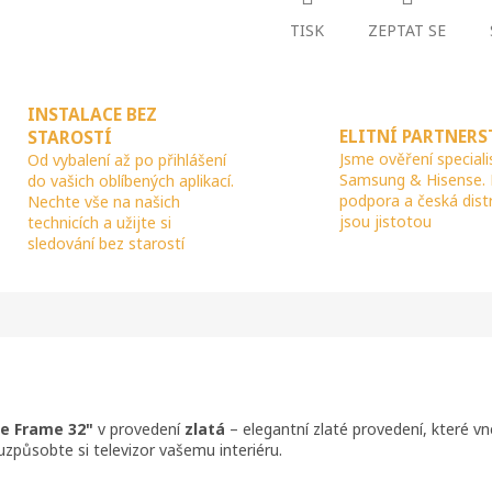
TISK
ZEPTAT SE
R
M
INSTALACE BEZ
ELITNÍ PARTNERS
STAROSTÍ
Jsme ověření speciali
Od vybalení až po přihlášení
Samsung & Hisense.
do vašich oblíbených aplikací.
A
podpora a česká dist
Nechte vše na našich
jsou jistotou
technicích a užijte si
sledování bez starostí
e Frame 32"
v provedení
zlatá
– elegantní zlaté provedení, které vn
způsobte si televizor vašemu interiéru.