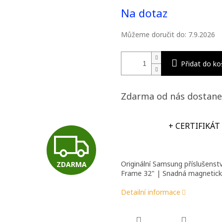
Měrná
Na dotaz
cena:
Můžeme doručit do:
7.9.2026
Přidat do ko
Zdarma od nás dostane
+ CERTIFIKÁT
Z
Originální Samsung příslušenst
ZDARMA
D
Frame 32" | Snadná magnetick
Detailní informace
A