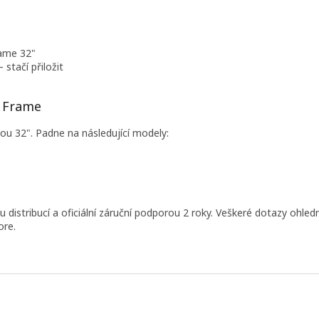
rame 32"
 stačí přiložit
e Frame
u 32". Padne na následující modely:
 distribucí a oficiální záruční podporou 2 roky. Veškeré dotazy ohled
ore.