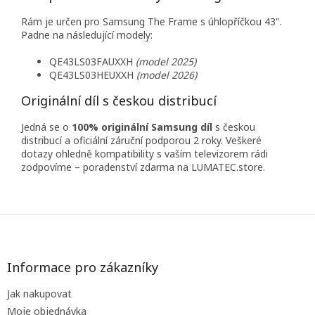
Rám je určen pro Samsung The Frame s úhlopříčkou 43".
Padne na následující modely:
QE43LS03FAUXXH
(model 2025)
QE43LS03HEUXXH
(model 2026)
Originální díl s českou distribucí
Jedná se o
100% originální Samsung díl
s českou
distribucí a oficiální záruční podporou 2 roky. Veškeré
dotazy ohledně kompatibility s vaším televizorem rádi
zodpovíme – poradenství zdarma na LUMATEC.store.
Z
á
p
a
Informace pro zákazníky
t
Jak nakupovat
í
Moje objednávka