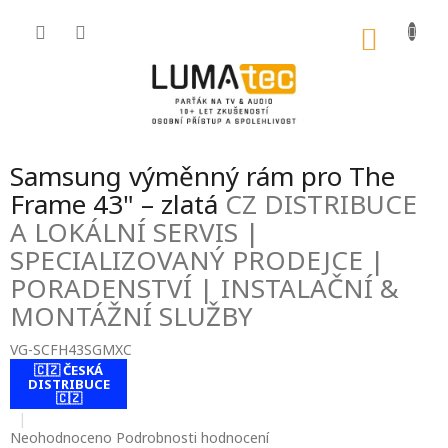
Přejít
na
NÁKU
obsah
KOŠÍK
Samsung výměnný rám pro The
Frame 43" – zlatá
CZ DISTRIBUCE
A LOKÁLNÍ SERVIS |
SPECIALIZOVANÝ PRODEJCE |
PORADENSTVÍ | INSTALAČNÍ &
MONTÁŽNÍ SLUŽBY
VG-SCFH43SGMXC
🇨🇿 ČESKÁ
contact-form-
DISTRIBUCE
0
🇨🇿
Průměrné
Neohodnoceno
Podrobnosti hodnocení