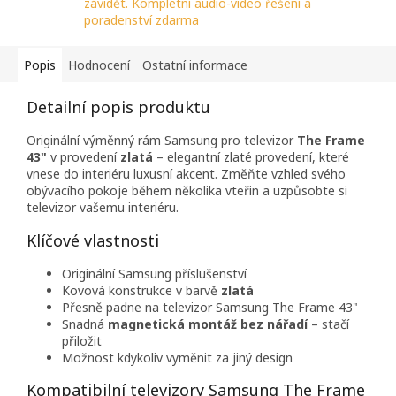
závidět. Kompletní audio-video řešení a
poradenství zdarma
Popis
Hodnocení
Ostatní informace
Detailní popis produktu
Originální výměnný rám Samsung pro televizor
The Frame
43"
v provedení
zlatá
– elegantní zlaté provedení, které
vnese do interiéru luxusní akcent. Změňte vzhled svého
obývacího pokoje během několika vteřin a uzpůsobte si
televizor vašemu interiéru.
Klíčové vlastnosti
Originální Samsung příslušenství
Kovová konstrukce v barvě
zlatá
Přesně padne na televizor Samsung The Frame 43"
Snadná
magnetická montáž bez nářadí
– stačí
přiložit
Možnost kdykoliv vyměnit za jiný design
Kompatibilní televizory Samsung The Frame