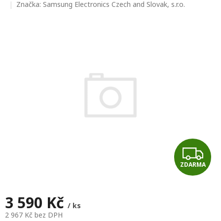
hodnocení
Značka:
Samsung Electronics Czech and Slovak, s.r.o.
produktu
je
0,0
z
5
hvězdiček.
Z
ZDARMA
D
A
3 590 Kč
/ ks
R
2 967 Kč bez DPH