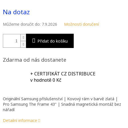
Měrná
M
cena:
Na dotaz
A
Můžeme doručit do:
7.9.2026
Možnosti doručení
Přidat do košíku
Zdarma od nás dostanete
+ CERTIFIKÁT CZ DISTRIBUCE
v hodnotě 0 Kč
Originální Samsung příslušenství | Kovový rám v barvě zlatá |
Pro Samsung The Frame 43" | Snadná magnetická montáž bez
nářadí
Detailní informace