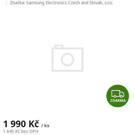
hodnocení
Značka:
Samsung Electronics Czech and Slovak, s.r.o.
produktu
je
0,0
z
5
hvězdiček.
Z
ZDARMA
D
A
1 990 Kč
/ ks
R
1 645 Kč bez DPH