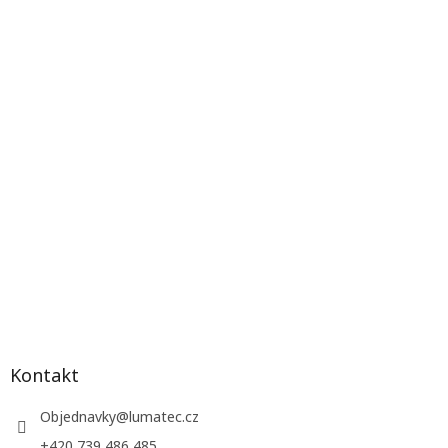
Kontakt
Objednavky
@
lumatec.cz
+420 739 486 485