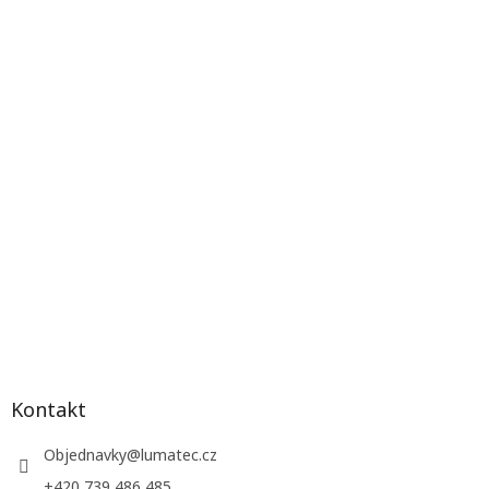
Kontakt
Objednavky
@
lumatec.cz
+420 739 486 485