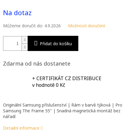
Měrná
M
cena:
Na dotaz
A
Můžeme doručit do:
4.9.2026
Možnosti doručení
Přidat do košíku
Zdarma od nás dostanete
+ CERTIFIKÁT CZ DISTRIBUCE
v hodnotě 0 Kč
Originální Samsung příslušenství | Rám v barvě týková | Pro
Samsung The Frame 55" | Snadná magnetická montáž bez
nářadí
Detailní informace