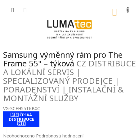
Přejít
na
NÁKU
obsah
KOŠÍK
Samsung výměnný rám pro The
Frame 55" – týková
CZ DISTRIBUCE
A LOKÁLNÍ SERVIS |
SPECIALIZOVANÝ PRODEJCE |
PORADENSTVÍ | INSTALAČNÍ &
MONTÁŽNÍ SLUŽBY
VG-SCFH55TKBXC
🇨🇿 ČESKÁ
contact-form-
DISTRIBUCE
0
🇨🇿
Průměrné
Neohodnoceno
Podrobnosti hodnocení