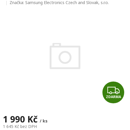
hodnocení
Značka:
Samsung Electronics Czech and Slovak, s.r.o.
produktu
je
0,0
z
5
hvězdiček.
Z
ZDARMA
D
A
1 990 Kč
/ ks
R
1 645 Kč bez DPH