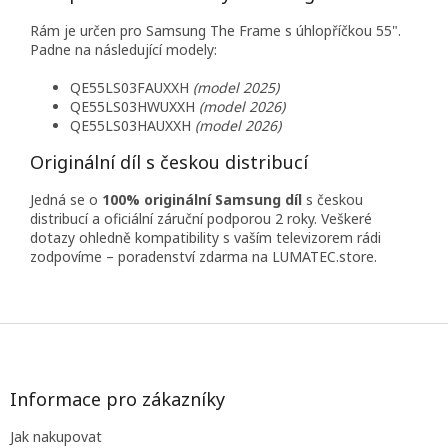
Rám je určen pro Samsung The Frame s úhlopříčkou 55".
Padne na následující modely:
QE55LS03FAUXXH
(model 2025)
QE55LS03HWUXXH
(model 2026)
QE55LS03HAUXXH
(model 2026)
Originální díl s českou distribucí
Jedná se o
100% originální Samsung díl
s českou
distribucí a oficiální záruční podporou 2 roky. Veškeré
dotazy ohledně kompatibility s vaším televizorem rádi
zodpovíme – poradenství zdarma na LUMATEC.store.
Z
á
p
a
Informace pro zákazníky
t
Jak nakupovat
í