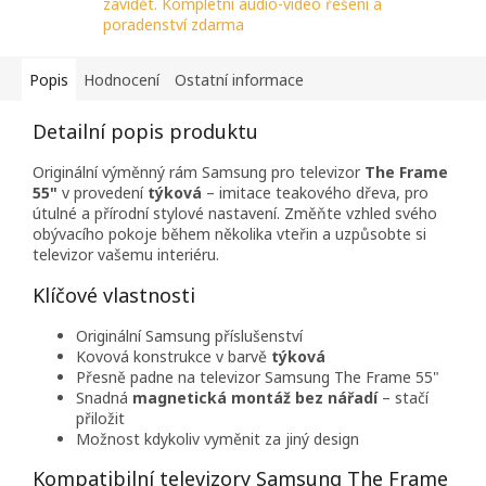
závidět. Kompletní audio-video řešení a
poradenství zdarma
Popis
Hodnocení
Ostatní informace
Detailní popis produktu
Originální výměnný rám Samsung pro televizor
The Frame
55"
v provedení
týková
– imitace teakového dřeva, pro
útulné a přírodní stylové nastavení. Změňte vzhled svého
obývacího pokoje během několika vteřin a uzpůsobte si
televizor vašemu interiéru.
Klíčové vlastnosti
Originální Samsung příslušenství
Kovová konstrukce v barvě
týková
Přesně padne na televizor Samsung The Frame 55"
Snadná
magnetická montáž bez nářadí
– stačí
přiložit
Možnost kdykoliv vyměnit za jiný design
Kompatibilní televizory Samsung The Frame