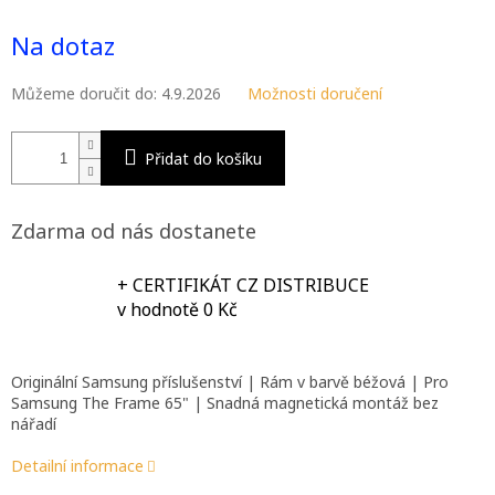
Měrná
M
cena:
Na dotaz
A
Můžeme doručit do:
4.9.2026
Možnosti doručení
Přidat do košíku
Zdarma od nás dostanete
+ CERTIFIKÁT CZ DISTRIBUCE
v hodnotě 0 Kč
Originální Samsung příslušenství | Rám v barvě béžová | Pro
Samsung The Frame 65" | Snadná magnetická montáž bez
nářadí
Detailní informace