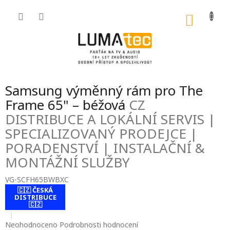
Přejít
na
NÁKU
obsah
KOŠÍK
Samsung výměnný rám pro The
Frame 65" – béžová
CZ
DISTRIBUCE A LOKÁLNÍ SERVIS |
SPECIALIZOVANÝ PRODEJCE |
PORADENSTVÍ | INSTALAČNÍ &
MONTÁŽNÍ SLUŽBY
VG-SCFH65BWBXC
🇨🇿 ČESKÁ
contact-form-
DISTRIBUCE
0
🇨🇿
Průměrné
Neohodnoceno
Podrobnosti hodnocení