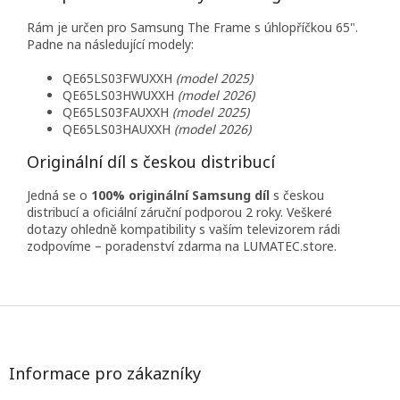
Rám je určen pro Samsung The Frame s úhlopříčkou 65".
Padne na následující modely:
QE65LS03FWUXXH
(model 2025)
QE65LS03HWUXXH
(model 2026)
QE65LS03FAUXXH
(model 2025)
QE65LS03HAUXXH
(model 2026)
Originální díl s českou distribucí
Jedná se o
100% originální Samsung díl
s českou
distribucí a oficiální záruční podporou 2 roky. Veškeré
dotazy ohledně kompatibility s vaším televizorem rádi
zodpovíme – poradenství zdarma na LUMATEC.store.
Z
á
p
a
Informace pro zákazníky
t