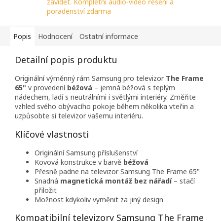
závidět. Kompletní audio-video řešení a
poradenství zdarma
Popis
Hodnocení
Ostatní informace
Detailní popis produktu
Originální výměnný rám Samsung pro televizor
The Frame
65"
v provedení
béžová
– jemná béžová s teplým
nádechem, ladí s neutrálními i světlými interiéry. Změňte
vzhled svého obývacího pokoje během několika vteřin a
uzpůsobte si televizor vašemu interiéru.
Klíčové vlastnosti
Originální Samsung příslušenství
Kovová konstrukce v barvě
béžová
Přesně padne na televizor Samsung The Frame 65"
Snadná
magnetická montáž bez nářadí
– stačí
přiložit
Možnost kdykoliv vyměnit za jiný design
Kompatibilní televizory Samsung The Frame