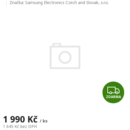
hodnocení
Značka:
Samsung Electronics Czech and Slovak, s.r.o.
produktu
je
0,0
z
5
hvězdiček.
Z
ZDARMA
D
A
1 990 Kč
/ ks
R
1 645 Kč bez DPH