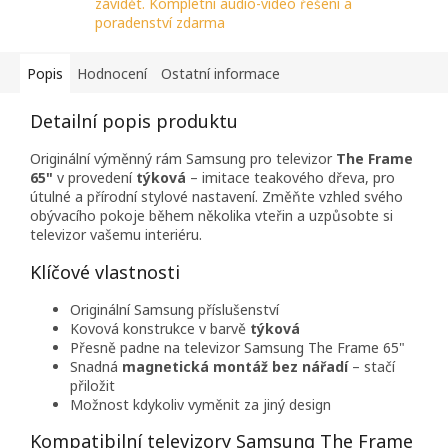
závidět. Kompletní audio-video řešení a
poradenství zdarma
Popis
Hodnocení
Ostatní informace
Detailní popis produktu
Originální výměnný rám Samsung pro televizor
The Frame
65"
v provedení
týková
– imitace teakového dřeva, pro
útulné a přírodní stylové nastavení. Změňte vzhled svého
obývacího pokoje během několika vteřin a uzpůsobte si
televizor vašemu interiéru.
Klíčové vlastnosti
Originální Samsung příslušenství
Kovová konstrukce v barvě
týková
Přesně padne na televizor Samsung The Frame 65"
Snadná
magnetická montáž bez nářadí
– stačí
přiložit
Možnost kdykoliv vyměnit za jiný design
Kompatibilní televizory Samsung The Frame