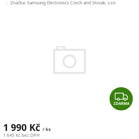
hodnocení
Značka:
Samsung Electronics Czech and Slovak, s.r.o.
produktu
je
0,0
z
5
hvězdiček.
Z
ZDARMA
D
A
1 990 Kč
/ ks
R
1 645 Kč bez DPH