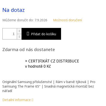
Měrná
M
cena:
Na dotaz
A
Můžeme doručit do:
7.9.2026
Možnosti doručení
Přidat do košíku
Zdarma od nás dostanete
+ CERTIFIKÁT CZ DISTRIBUCE
v hodnotě 0 Kč
Originální Samsung příslušenství | Rám v barvě týková | Pro
Samsung The Frame 65" | Snadná magnetická montáž bez
nářadí
Detailní informace