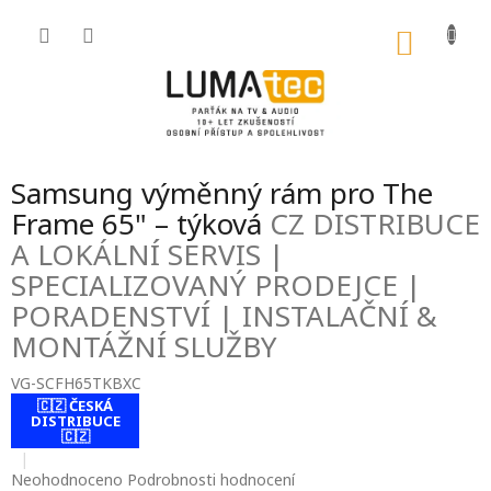
Přejít
na
NÁKU
obsah
KOŠÍK
Samsung výměnný rám pro The
Frame 65" – týková
CZ DISTRIBUCE
A LOKÁLNÍ SERVIS |
SPECIALIZOVANÝ PRODEJCE |
PORADENSTVÍ | INSTALAČNÍ &
MONTÁŽNÍ SLUŽBY
VG-SCFH65TKBXC
🇨🇿 ČESKÁ
contact-form-
DISTRIBUCE
0
🇨🇿
Průměrné
Neohodnoceno
Podrobnosti hodnocení