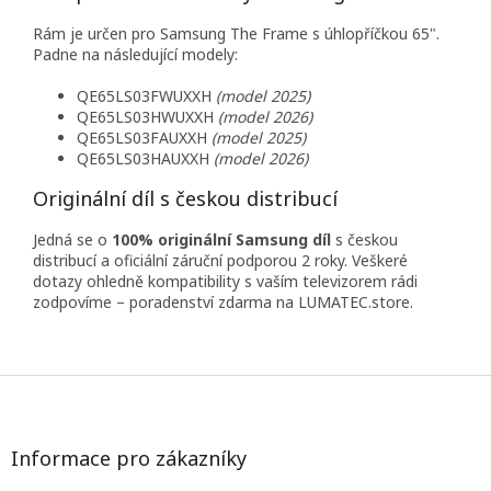
Rám je určen pro Samsung The Frame s úhlopříčkou 65".
Padne na následující modely:
QE65LS03FWUXXH
(model 2025)
QE65LS03HWUXXH
(model 2026)
QE65LS03FAUXXH
(model 2025)
QE65LS03HAUXXH
(model 2026)
Originální díl s českou distribucí
Jedná se o
100% originální Samsung díl
s českou
distribucí a oficiální záruční podporou 2 roky. Veškeré
dotazy ohledně kompatibility s vaším televizorem rádi
zodpovíme – poradenství zdarma na LUMATEC.store.
Z
á
p
a
Informace pro zákazníky
t