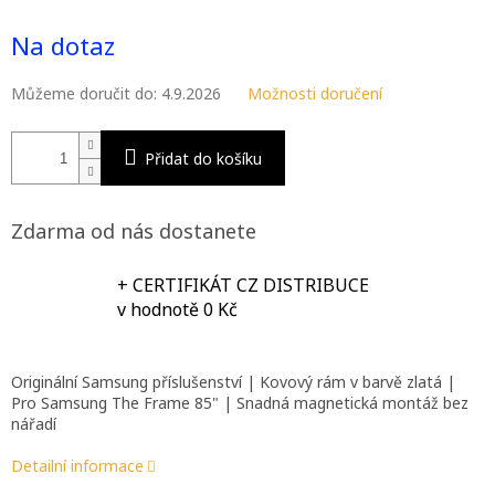
Měrná
M
cena:
Na dotaz
A
Můžeme doručit do:
4.9.2026
Možnosti doručení
Přidat do košíku
Zdarma od nás dostanete
+ CERTIFIKÁT CZ DISTRIBUCE
v hodnotě 0 Kč
Originální Samsung příslušenství | Kovový rám v barvě zlatá |
Pro Samsung The Frame 85" | Snadná magnetická montáž bez
nářadí
Detailní informace