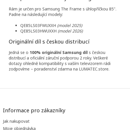
Rám je určen pro Samsung The Frame s úhlopříčkou 85".
Padne na následující modely:
QE85LS03FWUXXH
(model 2025)
QE85LS03HWUXXH
(model 2026)
Originální díl s českou distribucí
Jedná se o
100% originální Samsung díl
s českou
distribucí a oficiální záruční podporou 2 roky. Veškeré
dotazy ohledně kompatibility s vaším televizorem rádi
zodpovíme – poradenství zdarma na LUMATEC.store.
Z
á
p
a
Informace pro zákazníky
t
Jak nakupovat
í
Moje objednávka