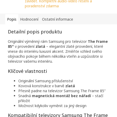
závidět. Kompletní audio-video řešení a
poradenství zdarma
Popis
Hodnocení
Ostatní informace
Detailní popis produktu
Originální výměnný rám Samsung pro televizor
The Frame
85"
v provedení
zlatá
– elegantní zlaté provedení, které
vnese do interiéru luxusní akcent. Změňte vzhled svého
obývacího pokoje během několika vteřin a uzpůsobte si
televizor vašemu interiéru.
Klíčové vlastnosti
Originální Samsung příslušenství
Kovová konstrukce v barvě
zlatá
Přesně padne na televizor Samsung The Frame 85"
Snadná
magnetická montáž bez nářadí
– stačí
přiložit
Možnost kdykoliv vyměnit za jiný design
Kompatibilní televizory Samsung The Frame