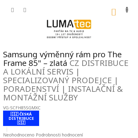
Přejít
na
NÁKU
obsah
KOŠÍK
Samsung výměnný rám pro The
Frame 85" – zlatá
CZ DISTRIBUCE
A LOKÁLNÍ SERVIS |
SPECIALIZOVANÝ PRODEJCE |
PORADENSTVÍ | INSTALAČNÍ &
MONTÁŽNÍ SLUŽBY
VG-SCFH85SGMXC
🇨🇿 ČESKÁ
contact-form-
DISTRIBUCE
0
🇨🇿
Průměrné
Neohodnoceno
Podrobnosti hodnocení