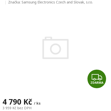
hodnocení
Značka:
Samsung Electronics Czech and Slovak, s.r.o.
produktu
je
0,0
z
5
hvězdiček.
Z
ZDARMA
D
A
4 790 Kč
/ ks
R
3 959 Kč bez DPH