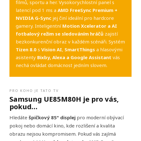
filmů, sportu a her. Vysokorychlostní panel s
latencí pod 1 ms a
AMD FreeSync Premium +
NVIDIA G-Sync
jej činí ideální pro hardcore
gamery. Inteligentní
Motion Xcelerator a AI
fotbalový režim se sledováním hráčů
zajistí
bezkonkurenční obraz v každém scénáři. Systém
Tizen 8.0
s
Vision AI
,
SmartThings
a hlasovými
asistenty
Bixby, Alexa a Google Assistant
vás
nechá ovládat domácnost jedním slovem.
PRO KOHO JE TATO TV
Samsung UE85M80H je pro vás,
pokud…
Hledáte
špičkový 85" displej
pro moderní obývací
pokoj nebo domácí kino, kde rozlišení a kvalita
obrazu nejsou kompromisem. Pokud vás zajímá