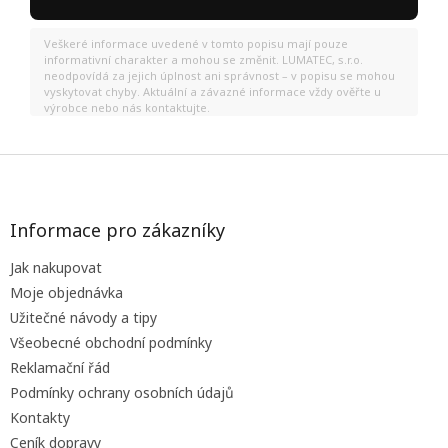
Veškeré informace uvedené v tomto popisu mají pouze
informativní charakter a mohou se změnit. LUMATEC, s.r.o.
neodpovídá za jejich úplnost ani správnost – v popisu se mohou
vyskytovat chyby. Aktuální a závazné informace vždy ověřte u
výrobce nebo nás kontaktujte.
Z
á
p
a
Informace pro zákazníky
t
Jak nakupovat
í
Moje objednávka
Užitečné návody a tipy
Všeobecné obchodní podmínky
Reklamační řád
Podmínky ochrany osobních údajů
Kontakty
Ceník dopravy