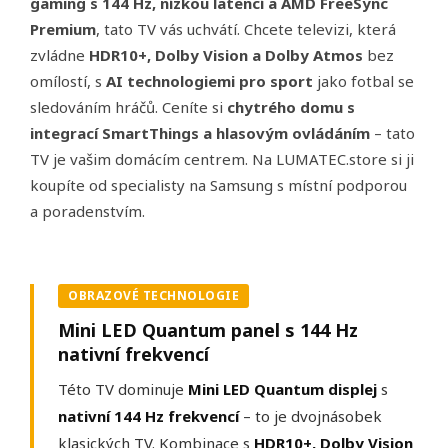
gaming s 144 Hz, nízkou latencí a AMD FreeSync
Premium
, tato TV vás uchvátí. Chcete televizi, která
zvládne
HDR10+, Dolby Vision a Dolby Atmos
bez
omílostí, s
AI technologiemi pro sport
jako fotbal se
sledováním hráčů. Ceníte si
chytrého domu s
integrací SmartThings a hlasovým ovládáním
– tato
TV je vašim domácím centrem. Na LUMATEC.store si ji
koupíte od specialisty na Samsung s místní podporou
a poradenstvím.
OBRAZOVÉ TECHNOLOGIE
Mini LED Quantum panel s 144 Hz
nativní frekvencí
Této TV dominuje
Mini LED Quantum displej
s
nativní 144 Hz frekvencí
– to je dvojnásobek
klasických TV. Kombinace s
HDR10+, Dolby Vision