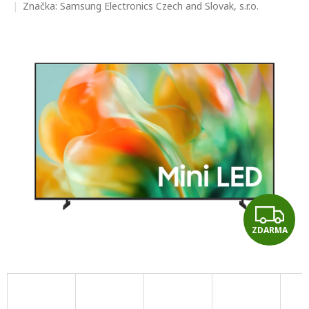
hodnocení
Značka:
Samsung Electronics Czech and Slovak, s.r.o.
produktu
je
0,0
z
5
hvězdiček.
Z
ZDARMA
D
A
R