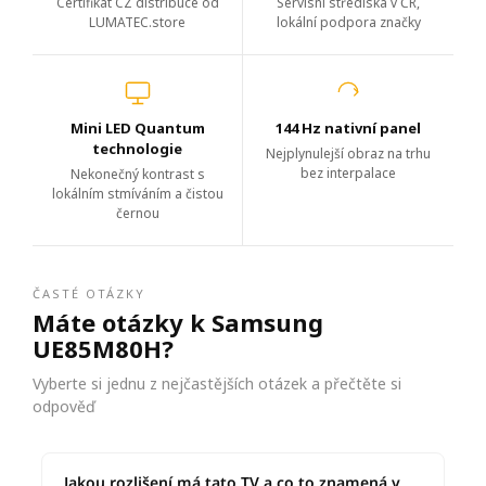
Certifikát CZ distribuce od
Servisní střediska v ČR,
LUMATEC.store
lokální podpora značky
Mini LED Quantum
144 Hz nativní panel
technologie
Nejplynulejší obraz na trhu
bez interpalace
Nekonečný kontrast s
lokálním stmíváním a čistou
černou
ČASTÉ OTÁZKY
Máte otázky k Samsung
UE85M80H?
Vyberte si jednu z nejčastějších otázek a přečtěte si
odpověď
Jakou rozlišení má tato TV a co to znamená v