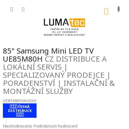
Přejít
na
NÁKU
obsah
KOŠÍK
85" Samsung Mini LED TV
UE85M80H
CZ DISTRIBUCE A
LOKÁLNÍ SERVIS |
SPECIALIZOVANÝ PRODEJCE |
PORADENSTVÍ | INSTALAČNÍ &
MONTÁŽNÍ SLUŽBY
UE85M80HAUXXH
🇨🇿 ČESKÁ
contact-form-
DISTRIBUCE
0
🇨🇿
Průměrné
Neohodnoceno
Podrobnosti hodnocení