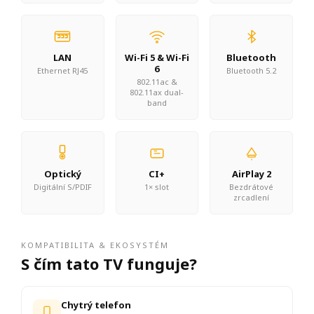
LAN
Wi-Fi 5 & Wi-Fi
Bluetooth
6
Ethernet RJ45
Bluetooth 5.2
802.11ac &
802.11ax dual-
band
Optický
CI+
AirPlay 2
Digitální S/PDIF
1× slot
Bezdrátové
zrcadlení
KOMPATIBILITA & EKOSYSTÉM
S čím tato TV funguje?
Chytrý telefon