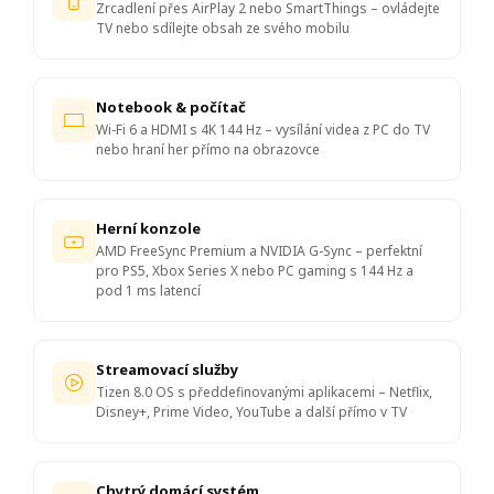
Zrcadlení přes AirPlay 2 nebo SmartThings – ovládejte
TV nebo sdílejte obsah ze svého mobilu
Notebook & počítač
Wi-Fi 6 a HDMI s 4K 144 Hz – vysílání videa z PC do TV
nebo hraní her přímo na obrazovce
Herní konzole
AMD FreeSync Premium a NVIDIA G-Sync – perfektní
pro PS5, Xbox Series X nebo PC gaming s 144 Hz a
pod 1 ms latencí
Streamovací služby
Tizen 8.0 OS s předdefinovanými aplikacemi – Netflix,
Disney+, Prime Video, YouTube a další přímo v TV
Chytrý domácí systém