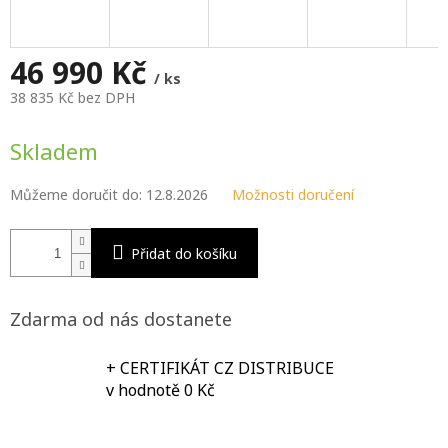
M
A
46 990 Kč
/ ks
38 835 Kč bez DPH
Měrná
cena:
Skladem
Můžeme doručit do:
12.8.2026
Možnosti doručení
Přidat do košíku
Zdarma od nás dostanete
+ CERTIFIKÁT CZ DISTRIBUCE
v hodnotě 0 Kč