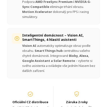
Podpora
AMD FreeSync Premium i NVIDIA G-
Sync Compatible
eliminuje trhání obrazu.
Motion Xcelerator
dokonalý pro FPS i racing
simulátory.
Inteligentní domácnost – Vision AI,
SmartThings, 4 hlasití asistenti
Vision AI
automaticky optimalizuje obraz podle
obsahu.
SmartThings hub
centralitou vašeho
chytré domácnosti. Integrované
Bixby, Alexa,
Google Assistant a Solar Remote
– vyberte si
svého asistenta a ovládejte vše jedním hlasem bez
dalších zařízení.
Oficiální CZ distribuce
Záruka 2 roky