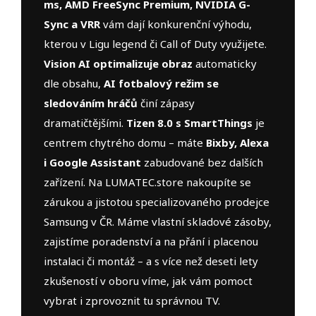
ms, AMD FreeSync Premium, NVIDIA G-
Sync a VRR
vám dají konkurenční výhodu,
kterou v Ligu legend či Call of Duty využijete.
Vision AI optimalizuje obraz
automaticky
dle obsahu,
AI fotbalový režim se
sledováním hráčů
činí zápasy
dramatičtějšími.
Tizen 8.0 s SmartThings
je
centrem chytrého domu – máte
Bixby, Alexa
i Google Assistant
zabudované bez dalších
zařízení. Na LUMATEC.store nakoupíte se
zárukou a jistotou specializovaného prodejce
Samsung v ČR. Máme vlastní skladové zásoby,
zajistíme poradenství a na přání i placenou
instalaci či montáž – a s více než deseti lety
zkušeností v oboru víme, jak vám pomoct
vybrat i zprovoznit tu správnou TV.