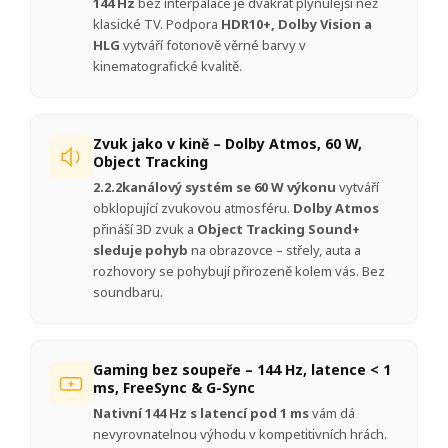
144 Hz
bez interpalace je dvakrát plynulejší než
klasické TV. Podpora
HDR10+, Dolby Vision a
HLG
vytváří fotonově věrné barvy v
kinematografické kvalitě.
Zvuk jako v kině – Dolby Atmos, 60 W,
Object Tracking
2.2.2kanálový systém se 60 W výkonu
vytváří
obklopující zvukovou atmosféru.
Dolby Atmos
přináší 3D zvuk a
Object Tracking Sound+
sleduje pohyb
na obrazovce – střely, auta a
rozhovory se pohybují přirozeně kolem vás. Bez
soundbaru.
Gaming bez soupeře – 144 Hz, latence < 1
ms, FreeSync & G-Sync
Nativní 144 Hz s latencí pod 1 ms
vám dá
nevyrovnatelnou výhodu v kompetitivních hrách.