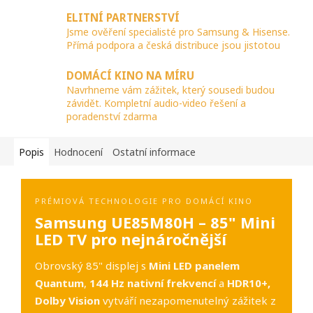
ELITNÍ PARTNERSTVÍ
Jsme ověření specialisté pro Samsung & Hisense.
Přímá podpora a česká distribuce jsou jistotou
DOMÁCÍ KINO NA MÍRU
Navrhneme vám zážitek, který sousedi budou
závidět. Kompletní audio-video řešení a
poradenství zdarma
Popis
Hodnocení
Ostatní informace
PRÉMIOVÁ TECHNOLOGIE PRO DOMÁCÍ KINO
Samsung UE85M80H – 85" Mini
LED TV pro nejnáročnější
Obrovský 85" displej s
Mini LED panelem
Quantum
,
144 Hz nativní frekvencí
a
HDR10+,
Dolby Vision
vytváří nezapomenutelný zážitek z