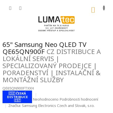
Přejít
na
NÁKU
obsah
KOŠÍK
65" Samsung Neo QLED TV
QE65QN900F
CZ DISTRIBUCE A
LOKÁLNÍ SERVIS |
SPECIALIZOVANÝ PRODEJCE |
PORADENSTVÍ | INSTALAČNÍ &
MONTÁŽNÍ SLUŽBY
QE65QN900FTXXH
🇨🇿 ČESKÁ
DISTRIBUCE
Průměrné
Neohodnoceno
Podrobnosti hodnocení
🇨🇿
hodnocení
Značka:
Samsung Electronics Czech and Slovak, s.r.o.
produktu