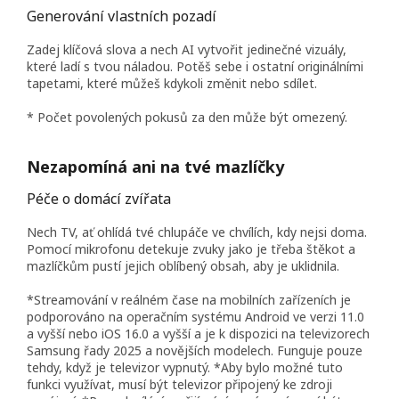
Generování vlastních pozadí
Zadej klíčová slova a nech AI vytvořit jedinečné vizuály,
které ladí s tvou náladou. Potěš sebe i ostatní originálními
tapetami, které můžeš kdykoli změnit nebo sdílet.
* Počet povolených pokusů za den může být omezený.
Nezapomíná ani na tvé mazlíčky
Péče o domácí zvířata
Nech TV, ať ohlídá tvé chlupáče ve chvílích, kdy nejsi doma.
Pomocí mikrofonu detekuje zvuky jako je třeba štěkot a
mazlíčkům pustí jejich oblíbený obsah, aby je uklidnila.
*Streamování v reálném čase na mobilních zařízeních je
podporováno na operačním systému Android ve verzi 11.0
a vyšší nebo iOS 16.0 a vyšší a je k dispozici na televizorech
Samsung řady 2025 a novějších modelech. Funguje pouze
tehdy, když je televizor vypnutý. *Aby bylo možné tuto
funkci využívat, musí být televizor připojený ke zdroji