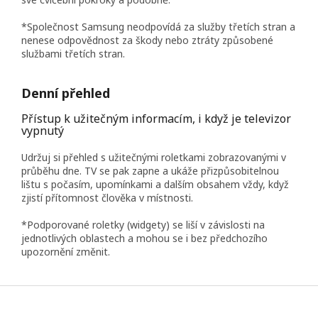
*Společnost Samsung neodpovídá za služby třetích stran a
nenese odpovědnost za škody nebo ztráty způsobené
službami třetích stran.
Denní přehled
Přístup k užitečným informacím, i když je televizor
vypnutý
Udržuj si přehled s užitečnými roletkami zobrazovanými v
průběhu dne. TV se pak zapne a ukáže přizpůsobitelnou
lištu s počasím, upomínkami a dalším obsahem vždy, když
zjistí přítomnost člověka v místnosti.
*Podporované roletky (widgety) se liší v závislosti na
jednotlivých oblastech a mohou se i bez předchozího
upozornění změnit.
Z
á