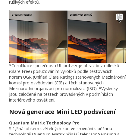
rušivých efektů.
*Certifikace společnosti UL potvrzuje obraz bez odlesků
(Glare Free) posuzováním výrobků podle testovacích
norem UGR (Unified Glare Rating) stanovených Mezinárodní
komisí pro osvětlování (CIE) a těch stanovených
Mezinárodní organizací pro normalizaci (ISO). *Výsledky
jsou založené na testech prováděných v podmínkách
interiérového osvětlení.
Nová generace Mini LED podsvícení
Quantum Matrix Technology Pro
S 1,5násobkem světelných zón ve srovnání s běžnou
technologií Quantum Matrix přináší televizor Samsung s