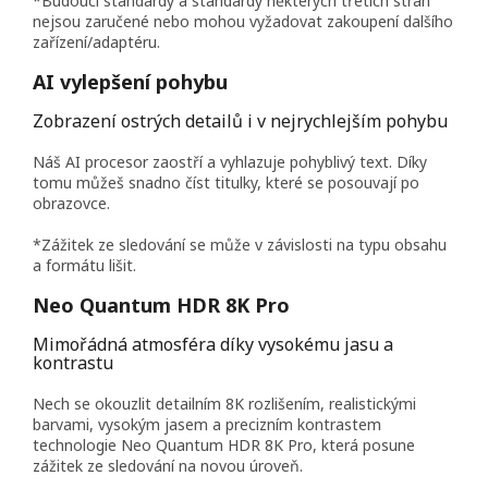
*Budoucí standardy a standardy některých třetích stran
nejsou zaručené nebo mohou vyžadovat zakoupení dalšího
zařízení/adaptéru.
AI vylepšení pohybu
Zobrazení ostrých detailů i v nejrychlejším pohybu
Náš AI procesor zaostří a vyhlazuje pohyblivý text. Díky
tomu můžeš snadno číst titulky, které se posouvají po
obrazovce.
*Zážitek ze sledování se může v závislosti na typu obsahu
a formátu lišit.
Neo Quantum HDR 8K Pro
Mimořádná atmosféra díky vysokému jasu a
kontrastu
Nech se okouzlit detailním 8K rozlišením, realistickými
barvami, vysokým jasem a precizním kontrastem
technologie Neo Quantum HDR 8K Pro, která posune
zážitek ze sledování na novou úroveň.