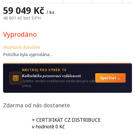
A
59 049 Kč
/ ks
48 801 Kč bez DPH
Měrná
cena:
Vyprodáno
Možnosti doručení
Položka byla vyprodána…
NÁSTROJ PRO VÝBĚR TV
Kalkulаčka pozorovací vzdálenosti
Spočítat →
Zjištěte ideální vzdálenost sledování pro váš
pokoj
Zdarma od nás dostanete
+ CERTIFIKÁT CZ DISTRIBUCE
v hodnotě 0 Kč