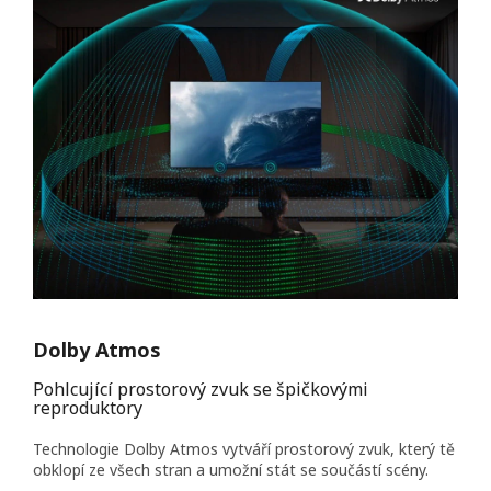
Dolby Atmos
Pohlcující prostorový zvuk se špičkovými
reproduktory
Technologie Dolby Atmos vytváří prostorový zvuk, který tě
obklopí ze všech stran a umožní stát se součástí scény.