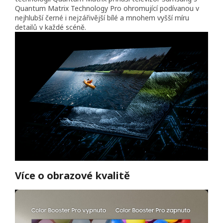
Quantum Matrix Technology Pro ohromující podívanou v
nejhlubší černé i nejzářivější bílé a mnohem vyšší míru
detailů v každé scéně.
Více o obrazové kvalitě