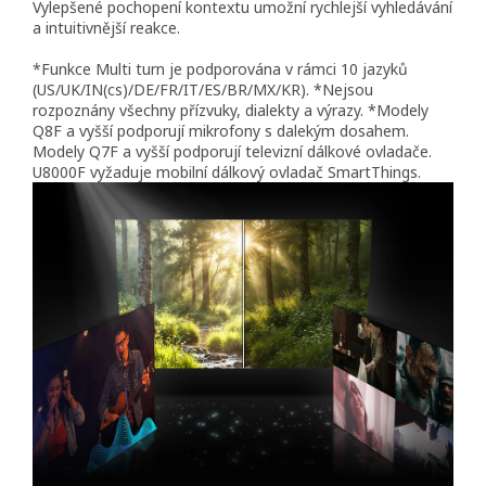
Vylepšené pochopení kontextu umožní rychlejší vyhledávání
a intuitivnější reakce.
*Funkce Multi turn je podporována v rámci 10 jazyků
(US/UK/IN(cs)/DE/FR/IT/ES/BR/MX/KR). *Nejsou
rozpoznány všechny přízvuky, dialekty a výrazy. *Modely
Q8F a vyšší podporují mikrofony s dalekým dosahem.
Modely Q7F a vyšší podporují televizní dálkové ovladače.
U8000F vyžaduje mobilní dálkový ovladač SmartThings.