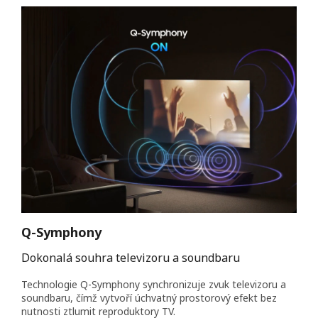
Q-Symphony
Dokonalá souhra televizoru a soundbaru
Technologie Q-Symphony synchronizuje zvuk televizoru a
soundbaru, čímž vytvoří úchvatný prostorový efekt bez
nutnosti ztlumit reproduktory TV.