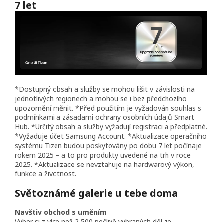
7 let
*Dostupný obsah a služby se mohou lišit v závislosti na
jednotlivých regionech a mohou se i bez předchozího
upozornění měnit. *Před použitím je vyžadován souhlas s
podmínkami a zásadami ochrany osobních údajů Smart
Hub. *Určitý obsah a služby vyžadují registraci a předplatné.
*Vyžaduje účet Samsung Account. *Aktualizace operačního
systému Tizen budou poskytovány po dobu 7 let počínaje
rokem 2025 – a to pro produkty uvedené na trh v roce
2025. *Aktualizace se nevztahuje na hardwarový výkon,
funkce a životnost.
Světoznámé galerie u tebe doma
Navštiv obchod s uměním
Vyber si z více než 2 500 pečlivě vybraných děl ze