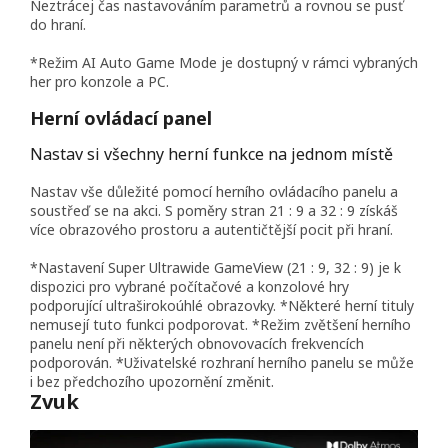
Neztrácej čas nastavováním parametrů a rovnou se pusť
do hraní.
*Režim AI Auto Game Mode je dostupný v rámci vybraných
her pro konzole a PC.
Herní ovládací panel
Nastav si všechny herní funkce na jednom místě
Nastav vše důležité pomocí herního ovládacího panelu a
soustřeď se na akci. S poměry stran 21 : 9 a 32 : 9 získáš
více obrazového prostoru a autentičtější pocit při hraní.
*Nastavení Super Ultrawide GameView (21 : 9, 32 : 9) je k
dispozici pro vybrané počítačové a konzolové hry
podporující ultraširokoúhlé obrazovky. *Některé herní tituly
nemusejí tuto funkci podporovat. *Režim zvětšení herního
panelu není při některých obnovovacích frekvencích
podporován. *Uživatelské rozhraní herního panelu se může
i bez předchozího upozornění změnit.
Zvuk