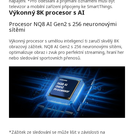
napájení. *Pro odesílání a přijímání oznámení musí být
televizor a mobilní zařízení připojeny ke SmartThings.
Výkonný 8K procesor s AI
Procesor NQ8 AI Gen2 s 256 neuronovými
sítěmi
Výkonný procesor s umělou inteligencí ti zaručí skvělý 8K
obrazový zážitek. NQ8 AI Gen2 s 256 neuronovými sítěmi,
optimalizuje obraz i zvuk pro perfektní streaming, hraní her
nebo sledování sportovních přenosů.
*Zážitek ze sledování se může lišit v závislosti na