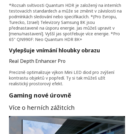
*Rozsah svítivosti Quantum HDR je založený na interních
testovacích standardech a může se změnit v závislosti na
podmínkách sledování nebo specifikacích. *(Pro Evropu,
Turecko, Izrael) Televizory Samsung 8K jsou
přednastavené na úsporu energie. Jas můžeš upravit v
[menu/nastavení]. Vyšší jas spotřebuje více energie. *Pro
65" QN990F: Neo Quantum HDR 8K+
Vylepšuje vnímání hloubky obrazu
Real Depth Enhancer Pro
Precizně optimalizuje výkon Mini LED diod pro zvýšení
kontrastu objektů v popředí. Ty si tak můžeš užít
realistický prostorový efekt.
Gaming nové úrovně
Více o herních zážitcích