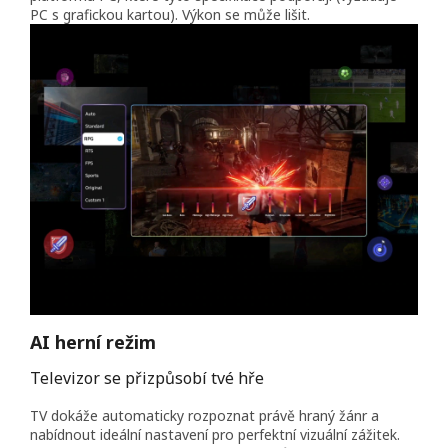
PC s grafickou kartou). Výkon se může lišit.
AI herní režim
Televizor se přizpůsobí tvé hře
TV dokáže automaticky rozpoznat právě hraný žánr a
nabídnout ideální nastavení pro perfektní vizuální zážitek.