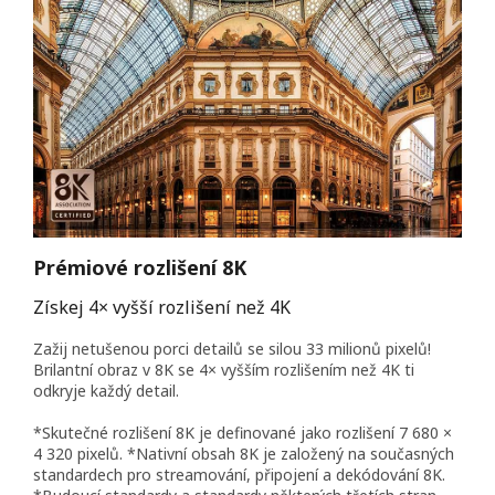
Prémiové rozlišení 8K
Získej 4× vyšší rozlišení než 4K
Zažij netušenou porci detailů se silou 33 milionů pixelů!
Brilantní obraz v 8K se 4× vyšším rozlišením než 4K ti
odkryje každý detail.
*Skutečné rozlišení 8K je definované jako rozlišení 7 680 ×
4 320 pixelů. *Nativní obsah 8K je založený na současných
standardech pro streamování, připojení a dekódování 8K.