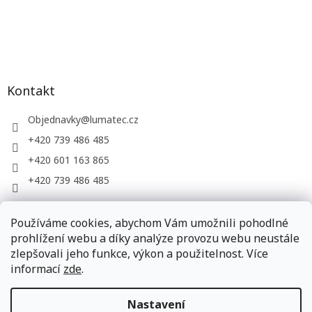
Kontakt
Objednavky
@
lumatec.cz
+420 739 486 485
+420 601 163 865
+420 739 486 485
Používáme cookies, abychom Vám umožnili pohodlné
LUMATEC, s.r.o. - web společnosti
prohlížení webu a díky analýze provozu webu neustále
zlepšovali jeho funkce, výkon a použitelnost. Více
informací
zde
.
Vytvořil Shoptet
Nastavení