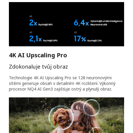
4K AI Upscaling Pro
Zdokonaluje tvůj obraz
Technologie 4K AI Upscaling Pro se 128 neuronovými
sítěmi generuje obsah v detailním 4K rozlišení. Výkonný
procesor NQ4 AI Gen3 zajišťuje ostrý a plynulý obraz.