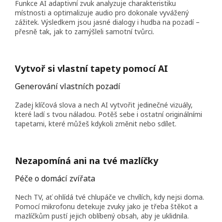
Funkce AI adaptivní zvuk analyzuje charakteristiku
místnosti a optimalizuje audio pro dokonale vyvážený
zážitek. Výsledkem jsou jasné dialogy i hudba na pozadí –
přesně tak, jak to zamýšleli samotní tvůrci.
Vytvoř si vlastní tapety pomocí AI
Generování vlastních pozadí
Zadej klíčová slova a nech AI vytvořit jedinečné vizuály,
které ladí s tvou náladou. Potěš sebe i ostatní originálními
tapetami, které můžeš kdykoli změnit nebo sdílet.
Nezapomíná ani na tvé mazlíčky
Péče o domácí zvířata
Nech TV, ať ohlídá tvé chlupáče ve chvílích, kdy nejsi doma.
Pomocí mikrofonu detekuje zvuky jako je třeba štěkot a
mazlíčkům pustí jejich oblíbený obsah, aby je uklidnila.