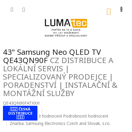
Přejít
na
NÁKU
obsah
KOŠÍK
43" Samsung Neo QLED TV
QE43QN90F
CZ DISTRIBUCE A
LOKÁLNÍ SERVIS |
SPECIALIZOVANÝ PRODEJCE |
PORADENSTVÍ | INSTALAČNÍ &
MONTÁŽNÍ SLUŽBY
QE43QN90FATXXH
🇨🇿 ČESKÁ
DISTRIBUCE
Průměrné
3 hodnocení
Podrobnosti hodnocení
🇨🇿
hodnocení
Značka:
Samsung Electronics Czech and Slovak, s.r.o.
produktu