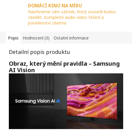
DOMÁCÍ KINO NA MÍRU
Navrhneme vám zážitek, který sousedi budou
závidět. Kompletní audio-video řešení a
poradenství zdarma
Popis
Hodnocení (3)
Ostatní informace
Detailní popis produktu
Obraz, který mění pravidla – Samsung
AI Vision