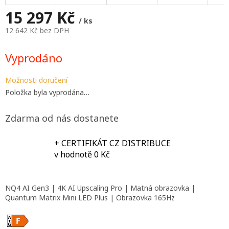
A
15 297 Kč
/ ks
12 642 Kč bez DPH
Měrná
cena:
Vyprodáno
Možnosti doručení
Položka byla vyprodána…
Zdarma od nás dostanete
+ CERTIFIKÁT CZ DISTRIBUCE
v hodnotě 0 Kč
NQ4 AI Gen3 | 4K AI Upscaling Pro | Matná obrazovka |
Quantum Matrix Mini LED Plus | Obrazovka 165Hz