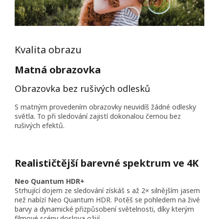
Kvalita obrazu
Matná obrazovka
Obrazovka bez rušivých odlesků
S matným provedením obrazovky neuvidíš žádné odlesky
světla. To při sledování zajistí dokonalou černou bez
rušivých efektů.
Realističtější barevné spektrum ve 4K
Neo Quantum HDR+
Strhující dojem ze sledování získáš s až 2× silnějším jasem
než nabízí Neo Quantum HDR. Potěš se pohledem na živé
barvy a dynamické přizpůsobení světelnosti, díky kterým
filmové scény doslova ožijí.