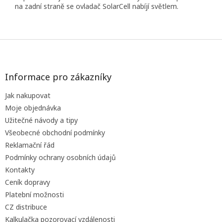
na zadní straně se ovladač SolarCell nabíjí světlem.
Z
á
p
a
Informace pro zákazníky
t
Jak nakupovat
í
Moje objednávka
Užitečné návody a tipy
Všeobecné obchodní podmínky
Reklamační řád
Podmínky ochrany osobních údajů
Kontakty
Ceník dopravy
Platební možnosti
CZ distribuce
Kalkulačka pozorovací vzdálenosti