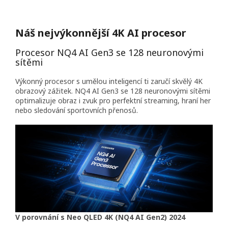
Náš nejvýkonnější 4K AI procesor
Procesor NQ4 AI Gen3 se 128 neuronovými
sítěmi
Výkonný procesor s umělou inteligencí ti zaručí skvělý 4K
obrazový zážitek. NQ4 AI Gen3 se 128 neuronovými sítěmi
optimalizuje obraz i zvuk pro perfektní streaming, hraní her
nebo sledování sportovních přenosů.
V porovnání s Neo QLED 4K (NQ4 AI Gen2) 2024