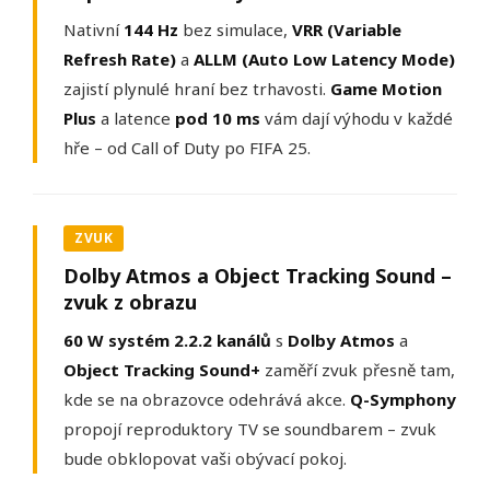
Nativní
144 Hz
bez simulace,
VRR (Variable
Refresh Rate)
a
ALLM (Auto Low Latency Mode)
zajistí plynulé hraní bez trhavosti.
Game Motion
Plus
a latence
pod 10 ms
vám dají výhodu v každé
hře – od Call of Duty po FIFA 25.
ZVUK
Dolby Atmos a Object Tracking Sound –
zvuk z obrazu
60 W systém 2.2.2 kanálů
s
Dolby Atmos
a
Object Tracking Sound+
zaměří zvuk přesně tam,
kde se na obrazovce odehrává akce.
Q-Symphony
propojí reproduktory TV se soundbarem – zvuk
bude obklopovat vaši obývací pokoj.