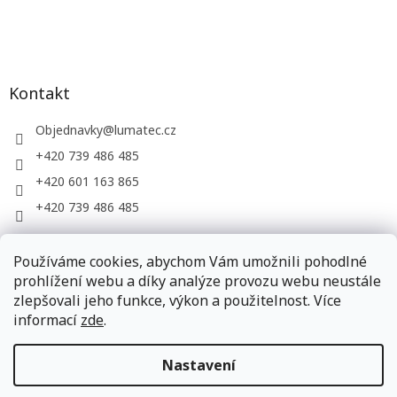
Kontakt
Objednavky
@
lumatec.cz
+420 739 486 485
+420 601 163 865
+420 739 486 485
Používáme cookies, abychom Vám umožnili pohodlné
LUMATEC, s.r.o. - web společnosti
prohlížení webu a díky analýze provozu webu neustále
zlepšovali jeho funkce, výkon a použitelnost. Více
informací
zde
.
Vytvořil Shoptet
Nastavení