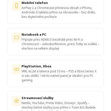
Mobilní telefon
AirPlay 2 a Chromecast přenesou obsah z iPhonu,
Androidu či tabletu přímo na obrazovku – bez drátů,
bez zbytečného počítače
Notebook a PC
Připojte přes HDMI či bezdrátě přes Wi-Fi a
Chromecast – videokonference, prezi, fotky ze svátků –
všechno na velkém displeji
PlayStation, Xbox
VRR, ALLM a latence pod 10 ms – PS5 a Xbox Series X
si vás oblíbí. 144 Hz nativní panel je ideální i pro PC
gaming
Streamovací služby
Netflix, YouTube, Prime Video, Disney+, Spotify –
všechny běžné služby jsou přímo v Tizen 8.0. Budete