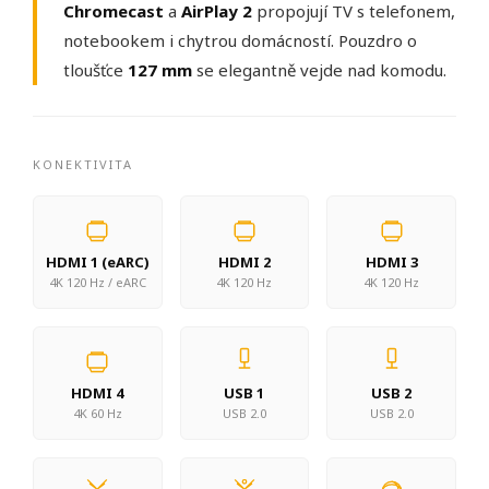
Chromecast
a
AirPlay 2
propojují TV s telefonem,
notebookem i chytrou domácností. Pouzdro o
tloušťce
127 mm
se elegantně vejde nad komodu.
KONEKTIVITA
HDMI 1 (eARC)
HDMI 2
HDMI 3
4K 120 Hz / eARC
4K 120 Hz
4K 120 Hz
HDMI 4
USB 1
USB 2
4K 60 Hz
USB 2.0
USB 2.0