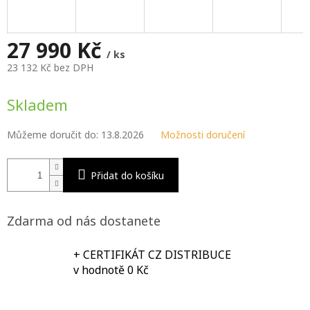
M
A
27 990 Kč
/ ks
23 132 Kč bez DPH
Měrná
cena:
Skladem
Můžeme doručit do:
13.8.2026
Možnosti doručení
Přidat do košíku
Zdarma od nás dostanete
+ CERTIFIKÁT CZ DISTRIBUCE
v hodnotě 0 Kč