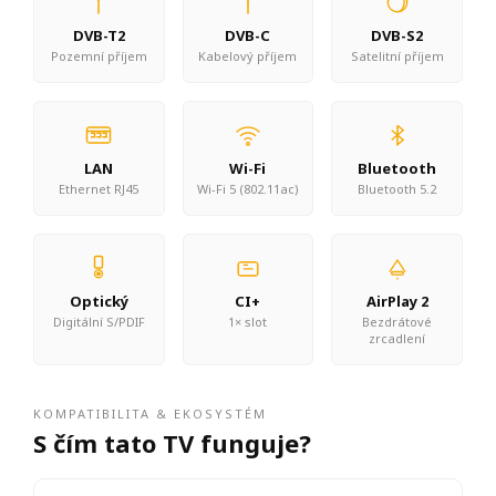
DVB-T2
DVB-C
DVB-S2
Pozemní příjem
Kabelový příjem
Satelitní příjem
LAN
Wi-Fi
Bluetooth
Ethernet RJ45
Wi-Fi 5 (802.11ac)
Bluetooth 5.2
Optický
CI+
AirPlay 2
Digitální S/PDIF
1× slot
Bezdrátové
zrcadlení
KOMPATIBILITA & EKOSYSTÉM
S čím tato TV funguje?