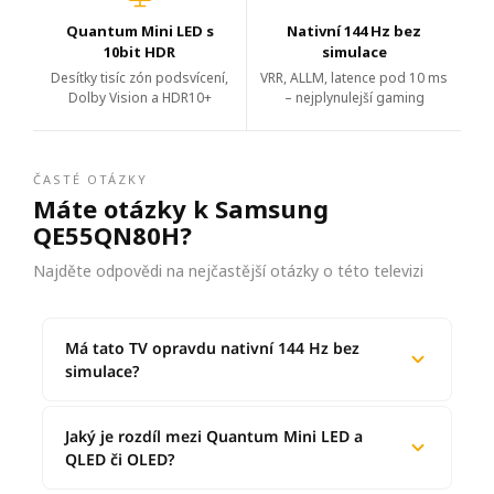
Quantum Mini LED s
Nativní 144 Hz bez
10bit HDR
simulace
Desítky tisíc zón podsvícení,
VRR, ALLM, latence pod 10 ms
Dolby Vision a HDR10+
– nejplynulejší gaming
ČASTÉ OTÁZKY
Máte otázky k Samsung
QE55QN80H?
Najděte odpovědi na nejčastější otázky o této televizi
Má tato TV opravdu nativní 144 Hz bez
simulace?
Jaký je rozdíl mezi Quantum Mini LED a
QLED či OLED?