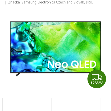
hodnocení
Značka:
Samsung Electronics Czech and Slovak, s.r.o.
produktu
je
0,0
z
5
hvězdiček.
Z
ZDARMA
D
A
R