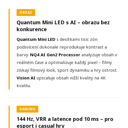
OBRAZ
Quantum Mini LED s AI – obrazu bez
konkurence
Quantum Mini LED
s desítkami tisíc zón
podsvícení dokonale reprodukuje kontrast a
barvy.
NQ4 AI Gen2 Processor
analyzuje obsah v
reálném čase a optimalizuje každý pixel – filmy
získají filmový look, sport dynamiku a hry ostrost.
Vision AI
upscaluje obsah nižší kvality na 4K
kvalitu.
GAMING
144 Hz, VRR a latence pod 10 ms – pro
esport i casual hry