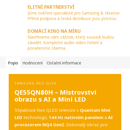
ELITNÍ PARTNERSTVÍ
Jsme ověření specialisté pro Samsung & Hisense.
Přímá podpora a česká distribuce jsou jistotou
DOMÁCÍ KINO NA MÍRU
Navrhneme vám zážitek, který sousedi budou
závidět. Kompletní audio-video řešení a
poradenství zdarma
Popis
Hodnocení
Ostatní informace
SAMSUNG NEO QLED
QE55QN80H – Mistrovství
obrazu s AI a Mini LED
55palcová Neo QLED televize s
Quantum Mini
LED
technologií,
144 Hz nativním panelem
a
AI
procesorem NQ4 Gen2
. Dokonalý obraz pro