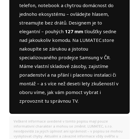
telefon, notebook a chytrou domácnost do
jednoho ekosystému – ovládejte hlasem,
streamujte bez drátů. Designem je to
elegantní – pouhých
127 mm
tloušťky sedne
nad jakoukoliv komodu. Na LUMATEC.store
nakoupíte se zárukou a jistotou
specializovaného prodejce Samsung v ČR.
Máme vlastní skladové zásoby, zajistíme
poradenství a na přání i placenou instalaci či
montáž – a s více než deseti lety zkušeností v
oboru víme, jak vám pomoct vybrat i
zprovoznit tu správnou TV.
Veškeré informace uvedené v tomto popisu mají pouze
informativní charakter a mohou se změnit. LUMATEC, s.r.o.
neodpovídá za jejich úplnost ani správnost – v popisu se mohou
vyskytovat chyby. Aktuální a závazné informace vždy ověřte u