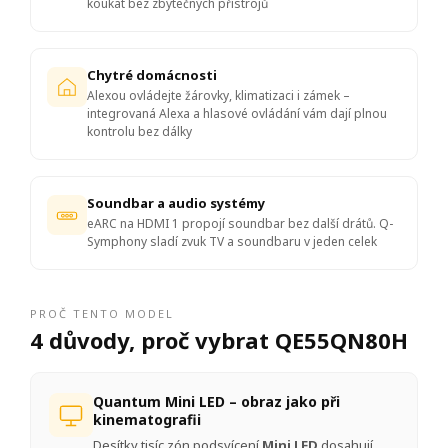
koukat bez zbytečných přístrojů
Chytré domácnosti
Alexou ovládejte žárovky, klimatizaci i zámek –
integrovaná Alexa a hlasové ovládání vám dají plnou
kontrolu bez dálky
Soundbar a audio systémy
eARC na HDMI 1 propojí soundbar bez další drátů. Q-
Symphony sladí zvuk TV a soundbaru v jeden celek
PROČ TENTO MODEL
4 důvody, proč vybrat QE55QN80H
Quantum Mini LED – obraz jako při
kinematografii
Desítky tisíc zón podsvícení
Mini LED
dosahují