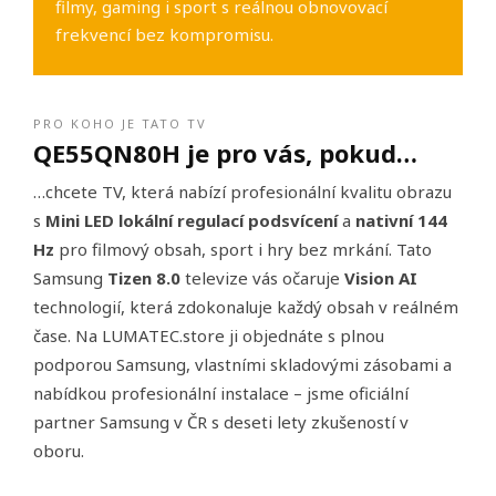
filmy, gaming i sport s reálnou obnovovací
frekvencí bez kompromisu.
PRO KOHO JE TATO TV
QE55QN80H je pro vás, pokud…
…chcete TV, která nabízí profesionální kvalitu obrazu
s
Mini LED lokální regulací podsvícení
a
nativní 144
Hz
pro filmový obsah, sport i hry bez mrkání. Tato
Samsung
Tizen 8.0
televize vás očaruje
Vision AI
technologií, která zdokonaluje každý obsah v reálném
čase. Na LUMATEC.store ji objednáte s plnou
podporou Samsung, vlastními skladovými zásobami a
nabídkou profesionální instalace – jsme oficiální
partner Samsung v ČR s deseti lety zkušeností v
oboru.