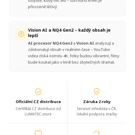
uslyšíte, kudy míč letí – surround efekt je
přirozeně léčivý.
Vision AI a NQ4 Gen2 – každý obsah je
lepší
AI procesor NQ4 Gen2
a
Vision AI
analyzují a
zdokonalují obsah v reálném čase – YouTube
videa získá ostrotu 4K, fotky budou vibrantní, filmy
bude koukat jako v kině bez zbytečných dramat.
Oficiální CZ distribuce
Záruka 2 roky
Certifikát CZ distribuce od
Servisní střediska v ČR,
LUMATEC.store
lokální podpora značky