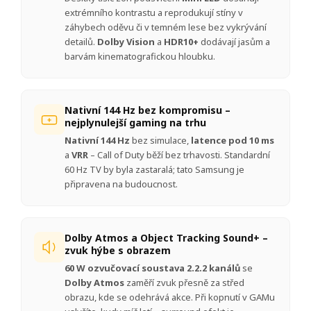
extrémního kontrastu a reprodukují stíny v
záhybech oděvu či v temném lese bez vykrývání
detailů.
Dolby Vision
a
HDR10+
dodávají jasům a
barvám kinematografickou hloubku.
Nativní 144 Hz bez kompromisu –
nejplynulejší gaming na trhu
Nativní 144 Hz
bez simulace,
latence pod 10 ms
a
VRR
– Call of Duty běží bez trhavosti. Standardní
60 Hz TV by byla zastaralá; tato Samsung je
připravena na budoucnost.
Dolby Atmos a Object Tracking Sound+ –
zvuk hýbe s obrazem
60 W ozvučovací soustava 2.2.2 kanálů
se
Dolby Atmos
zaměří zvuk přesně za střed
obrazu, kde se odehrává akce. Při kopnutí v GAMu