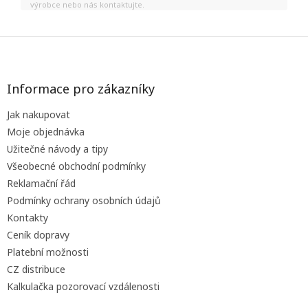
výrobce nebo nás kontaktujte.
Z
á
p
a
Informace pro zákazníky
t
Jak nakupovat
í
Moje objednávka
Užitečné návody a tipy
Všeobecné obchodní podmínky
Reklamační řád
Podmínky ochrany osobních údajů
Kontakty
Ceník dopravy
Platební možnosti
CZ distribuce
Kalkulačka pozorovací vzdálenosti