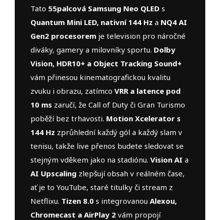
Tato
55palcová Samsung Neo QLED
s
Quantum Mini LED, nativní 144 Hz
a
NQ4 AI
Gen2 procesorem
je television pro náročné
diváky, gamery a milovníky sportu.
Dolby
Vision, HDR10+ a Object Tracking Sound+
vám přinesou kinematografickou kvalitu
zvuku i obrazu, zatímco
VRR a latence pod
10 ms
zaručí, že Call of Duty či Gran Turismo
poběží bez trhavosti.
Motion Xcelerator s
144 Hz
zprůhlední každý gól a každý slam v
tenisu, takže live přenos budete sledovat se
stejným vděkem jako na stadiónu.
Vision AI
a
AI Upscaling
zlepšují obsah v reálném čase,
ať je to YouTube, staré titulky či stream z
Netflixu.
Tizen 8.0
s integrovanou
Alexou,
Chromecast a AirPlay 2
vám propojí