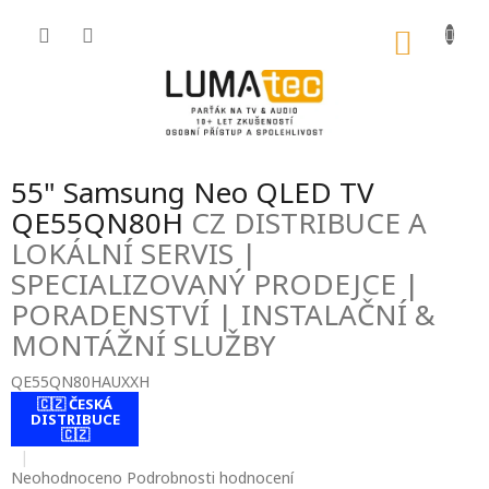
Přejít
na
NÁKU
obsah
KOŠÍK
55" Samsung Neo QLED TV
QE55QN80H
CZ DISTRIBUCE A
LOKÁLNÍ SERVIS |
SPECIALIZOVANÝ PRODEJCE |
PORADENSTVÍ | INSTALAČNÍ &
MONTÁŽNÍ SLUŽBY
QE55QN80HAUXXH
🇨🇿 ČESKÁ
contact-form-
DISTRIBUCE
0
🇨🇿
Průměrné
Neohodnoceno
Podrobnosti hodnocení