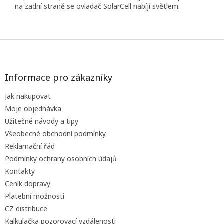
na zadní straně se ovladač SolarCell nabíjí světlem.
Z
á
p
a
Informace pro zákazníky
t
Jak nakupovat
í
Moje objednávka
Užitečné návody a tipy
Všeobecné obchodní podmínky
Reklamační řád
Podmínky ochrany osobních údajů
Kontakty
Ceník dopravy
Platební možnosti
CZ distribuce
Kalkulačka pozorovací vzdálenosti