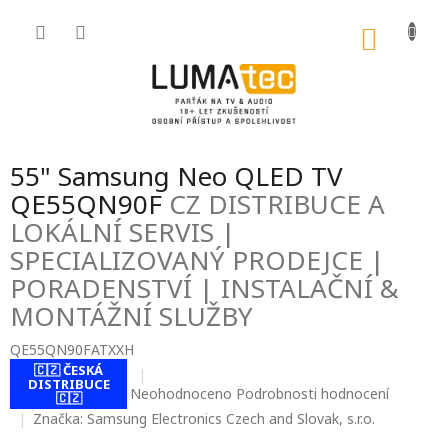
Přejít
na
NÁKU
obsah
KOŠÍK
55" Samsung Neo QLED TV
QE55QN90F
CZ DISTRIBUCE A
LOKÁLNÍ SERVIS |
SPECIALIZOVANÝ PRODEJCE |
PORADENSTVÍ | INSTALAČNÍ &
MONTÁŽNÍ SLUŽBY
QE55QN90FATXXH
🇨🇿 ČESKÁ
DISTRIBUCE
Průměrné
Neohodnoceno
Podrobnosti hodnocení
🇨🇿
hodnocení
Značka:
Samsung Electronics Czech and Slovak, s.r.o.
produktu