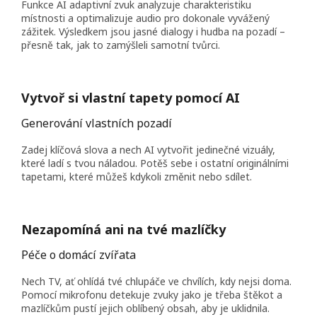
Funkce AI adaptivní zvuk analyzuje charakteristiku
místnosti a optimalizuje audio pro dokonale vyvážený
zážitek. Výsledkem jsou jasné dialogy i hudba na pozadí –
přesně tak, jak to zamýšleli samotní tvůrci.
Vytvoř si vlastní tapety pomocí AI
Generování vlastních pozadí
Zadej klíčová slova a nech AI vytvořit jedinečné vizuály,
které ladí s tvou náladou. Potěš sebe i ostatní originálními
tapetami, které můžeš kdykoli změnit nebo sdílet.
Nezapomíná ani na tvé mazlíčky
Péče o domácí zvířata
Nech TV, ať ohlídá tvé chlupáče ve chvílích, kdy nejsi doma.
Pomocí mikrofonu detekuje zvuky jako je třeba štěkot a
mazlíčkům pustí jejich oblíbený obsah, aby je uklidnila.