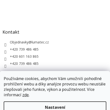
Kontakt
Objednavky
@
lumatec.cz
+420 739 486 485
+420 601 163 865
+420 739 486 485
Používáme cookies, abychom Vám umožnili pohodlné
LUMATEC, s.r.o. - web společnosti
prohlížení webu a díky analýze provozu webu neustále
zlepšovali jeho funkce, výkon a použitelnost. Více
informací
zde
.
Vytvořil Shoptet
Nastavení