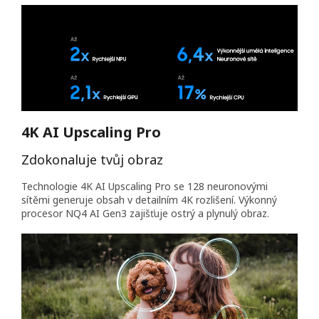
4K AI Upscaling Pro
Zdokonaluje tvůj obraz
Technologie 4K AI Upscaling Pro se 128 neuronovými
sítěmi generuje obsah v detailním 4K rozlišení. Výkonný
procesor NQ4 AI Gen3 zajišťuje ostrý a plynulý obraz.