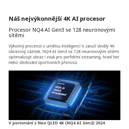
Náš nejvýkonnější 4K AI procesor
Procesor NQ4 AI Gen3 se 128 neuronovými
sítěmi
Výkonný procesor s umělou inteligencí ti zaručí skvělý 4K
obrazový zážitek. NQ4 AI Gen3 se 128 neuronovými sítěmi
optimalizuje obraz i zvuk pro perfektní streaming, hraní her
nebo sledování sportovních přenosů.
V porovnání s Neo QLED 4K (NQ4 AI Gen2) 2024