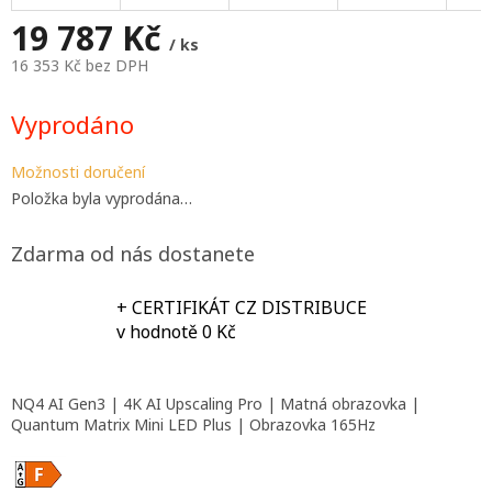
A
19 787 Kč
/ ks
16 353 Kč bez DPH
Měrná
cena:
Vyprodáno
Možnosti doručení
Položka byla vyprodána…
Zdarma od nás dostanete
+ CERTIFIKÁT CZ DISTRIBUCE
v hodnotě 0 Kč
NQ4 AI Gen3 | 4K AI Upscaling Pro | Matná obrazovka |
Quantum Matrix Mini LED Plus | Obrazovka 165Hz