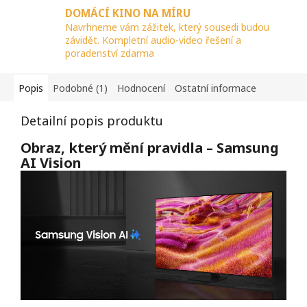
DOMÁCÍ KINO NA MÍRU
Navrhneme vám zážitek, který sousedi budou
závidět. Kompletní audio-video řešení a
poradenství zdarma
Popis
Podobné (1)
Hodnocení
Ostatní informace
Detailní popis produktu
Obraz, který mění pravidla – Samsung
AI Vision