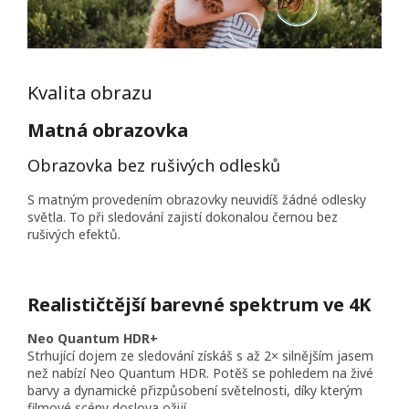
Kvalita obrazu
Matná obrazovka
Obrazovka bez rušivých odlesků
S matným provedením obrazovky neuvidíš žádné odlesky
světla. To při sledování zajistí dokonalou černou bez
rušivých efektů.
Realističtější barevné spektrum ve 4K
Neo Quantum HDR+
Strhující dojem ze sledování získáš s až 2× silnějším jasem
než nabízí Neo Quantum HDR. Potěš se pohledem na živé
barvy a dynamické přizpůsobení světelnosti, díky kterým
filmové scény doslova ožijí.