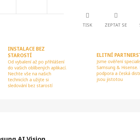
R
TISK
ZEPTAT SE
M
INSTALACE BEZ
A
ELITNÍ PARTNERS
STAROSTÍ
Jsme ověření speciali
Od vybalení až po přihlášení
Samsung & Hisense.
do vašich oblíbených aplikací.
podpora a česká dist
Nechte vše na našich
jsou jistotou
technicích a užijte si
sledování bez starostí
msung AI Vision