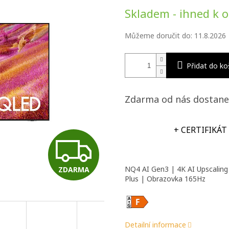
Měrná
Skladem - ihned k 
cena:
Můžeme doručit do:
11.8.2026
Přidat do ko
Zdarma od nás dostane
+ CERTIFIKÁT
Z
NQ4 AI Gen3 | 4K AI Upscalin
ZDARMA
D
Plus | Obrazovka 165Hz
A
Detailní informace