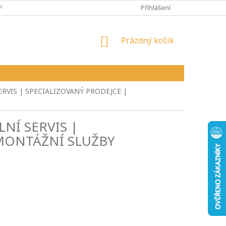
PY
VŠEOBECNÉ OBCHODNÍ PODMÍNKY
Přihlášení
REKLAMAČNÍ ŘÁD
NÁKUPNÍ
Prázdný košík
KOŠÍK
ERVIS | SPECIALIZOVANÝ PRODEJCE |
LNÍ SERVIS |
 MONTÁŽNÍ SLUŽBY