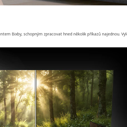
ntem Bixby, schopným zpracovat hned několik příkazů najednou. Vyl