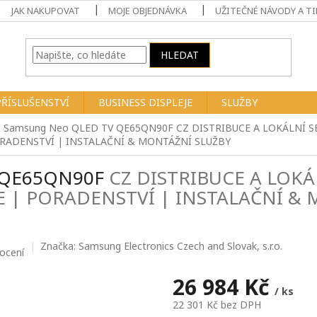
JAK NAKUPOVAT
MOJE OBJEDNÁVKA
UŽITEČNÉ NÁVODY A TI
HLEDAT
PŘÍSLUŠENSTVÍ
BUSINESS DISPLEJE
SLUŽBY
" Samsung Neo QLED TV QE65QN90F
CZ DISTRIBUCE A LOKÁLNÍ S
RADENSTVÍ | INSTALAČNÍ & MONTÁŽNÍ SLUŽBY
V QE65QN90F
CZ DISTRIBUCE A LOKÁ
E | PORADENSTVÍ | INSTALAČNÍ &
Značka:
Samsung Electronics Czech and Slovak, s.r.o.
ocení
26 984 Kč
/ ks
22 301 Kč bez DPH