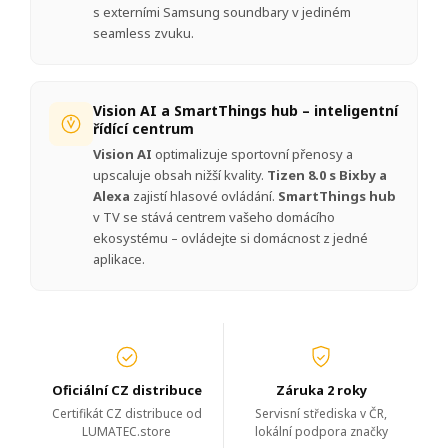
s externími Samsung soundbary v jediném
seamless zvuku.
Vision AI a SmartThings hub – inteligentní
řídící centrum
Vision AI
optimalizuje sportovní přenosy a
upscaluje obsah nižší kvality.
Tizen 8.0 s Bixby a
Alexa
zajistí hlasové ovládání.
SmartThings hub
v TV se stává centrem vašeho domácího
ekosystému – ovládejte si domácnost z jedné
aplikace.
Oficiální CZ distribuce
Záruka 2 roky
Certifikát CZ distribuce od
Servisní střediska v ČR,
LUMATEC.store
lokální podpora značky