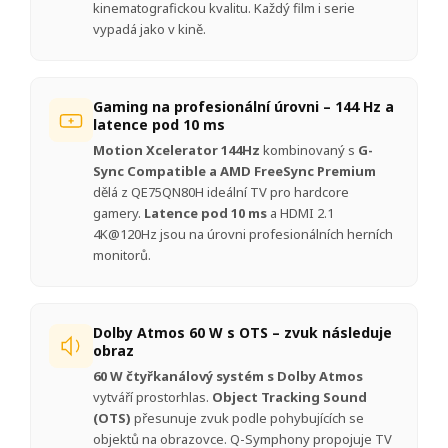
kinematografickou kvalitu. Každý film i serie
vypadá jako v kině.
Gaming na profesionální úrovni – 144 Hz a
latence pod 10 ms
Motion Xcelerator 144Hz
kombinovaný s
G-
Sync Compatible a AMD FreeSync Premium
dělá z QE75QN80H ideální TV pro hardcore
gamery.
Latence pod 10 ms
a HDMI 2.1
4K@120Hz jsou na úrovni profesionálních herních
monitorů.
Dolby Atmos 60 W s OTS – zvuk následuje
obraz
60 W čtyřkanálový systém s Dolby Atmos
vytváří prostorhlas.
Object Tracking Sound
(OTS)
přesunuje zvuk podle pohybujících se
objektů na obrazovce. Q-Symphony propojuje TV