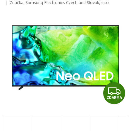
hodnocení
Značka:
Samsung Electronics Czech and Slovak, s.r.o.
produktu
je
0,0
z
5
hvězdiček.
Z
ZDARMA
D
A
R