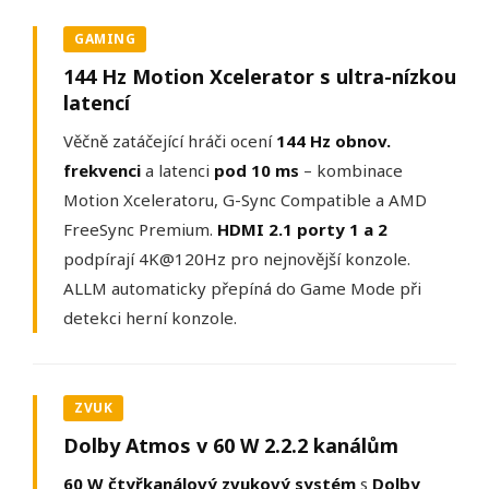
GAMING
144 Hz Motion Xcelerator s ultra-nízkou
latencí
Věčně zatáčející hráči ocení
144 Hz obnov.
frekvenci
a latenci
pod 10 ms
– kombinace
Motion Xceleratoru, G-Sync Compatible a AMD
FreeSync Premium.
HDMI 2.1 porty 1 a 2
podpírají 4K@120Hz pro nejnovější konzole.
ALLM automaticky přepíná do Game Mode při
detekci herní konzole.
ZVUK
Dolby Atmos v 60 W 2.2.2 kanálům
60 W čtyřkanálový zvukový systém
s
Dolby