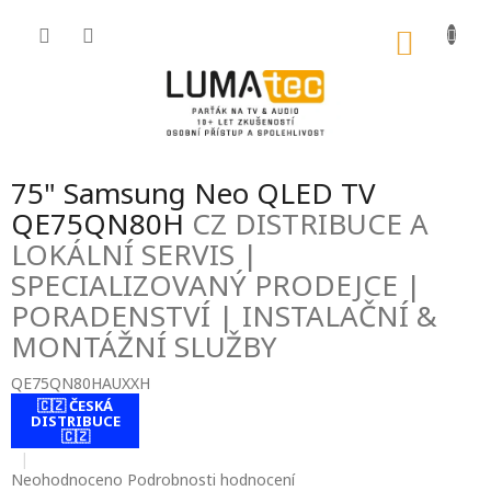
Přejít
na
NÁKU
obsah
KOŠÍK
75" Samsung Neo QLED TV
QE75QN80H
CZ DISTRIBUCE A
LOKÁLNÍ SERVIS |
SPECIALIZOVANÝ PRODEJCE |
PORADENSTVÍ | INSTALAČNÍ &
MONTÁŽNÍ SLUŽBY
QE75QN80HAUXXH
🇨🇿 ČESKÁ
contact-form-
DISTRIBUCE
0
🇨🇿
Průměrné
Neohodnoceno
Podrobnosti hodnocení