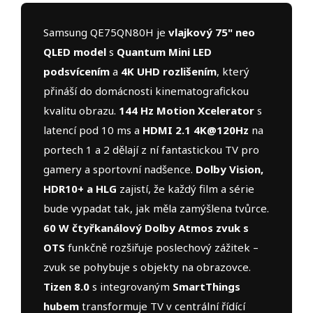
Samsung QE75QN80H je
vlajkový 75" neo
QLED model
s
Quantum Mini LED
podsvícením
a
4K UHD rozlišením
, který
přináší do domácnosti kinematografickou
kvalitu obrazu.
144 Hz Motion Xcelerator
s
latencí pod 10 ms a
HDMI 2.1 4K@120Hz
na
portech 1 a 2 dělají z ní fantastickou TV pro
gamery a sportovní nadšence.
Dolby Vision,
HDR10+ a HLG
zajistí, že každý film a série
bude vypadat tak, jak měla zamýšlena tvůrce.
60 W čtyřkanálový Dolby Atmos zvuk s
OTS
funkčně rozšiřuje poslechový zážitek –
zvuk se pohybuje s objekty na obrazovce.
Tizen 8.0
s integrovaným
SmartThings
hubem
transformuje TV v centrální řídící