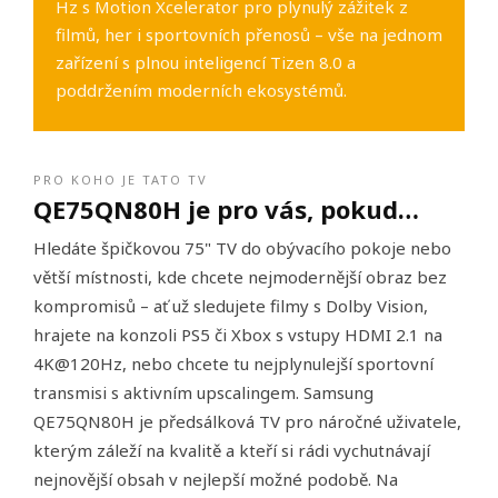
Hz s Motion Xcelerator pro plynulý zážitek z
filmů, her i sportovních přenosů – vše na jednom
zařízení s plnou inteligencí Tizen 8.0 a
poddržením moderních ekosystémů.
PRO KOHO JE TATO TV
QE75QN80H je pro vás, pokud…
Hledáte špičkovou 75" TV do obývacího pokoje nebo
větší místnosti, kde chcete nejmodernější obraz bez
kompromisů – ať už sledujete filmy s Dolby Vision,
hrajete na konzoli PS5 či Xbox s vstupy HDMI 2.1 na
4K@120Hz, nebo chcete tu nejplynulejší sportovní
transmisi s aktivním upscalingem. Samsung
QE75QN80H je předsálková TV pro náročné uživatele,
kterým záleží na kvalitě a kteří si rádi vychutnávají
nejnovější obsah v nejlepší možné podobě. Na