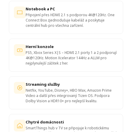
Notebook a PC
Připojení přes HDMI 2.1 s podporou 4K@120Hz. One
Connect Box zjednodušuje kabeláž a poskytuje
centrální hub pro všechna zařízení.
Herní konzole
PS5, Xbox Series X|S – HDMI 2.1 porty 1 a 2 podporují
4K@120Hz. Motion Xcelerator 144Hz a ALLM pro
nejplynulejší zážitek z her.
Streaming služby
Netflix, YouTube, Disney+, HBO Max, Amazon Prime
Video a další přes integrovaný Tizen OS. Podpora
Dolby Vision a HDR10+ pro nejlepší kvalitu.
Chytré domácnosti
SmartThings hub v TV se připojuje k robotickému