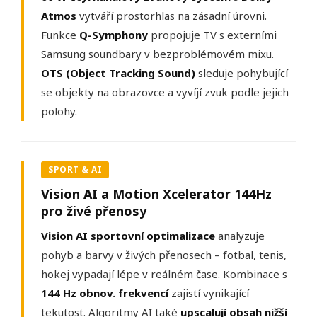
Atmos
vytváří prostorhlas na zásadní úrovni.
Funkce
Q-Symphony
propojuje TV s externími
Samsung soundbary v bezproblémovém mixu.
OTS (Object Tracking Sound)
sleduje pohybující
se objekty na obrazovce a vyvíjí zvuk podle jejich
polohy.
SPORT & AI
Vision AI a Motion Xcelerator 144Hz
pro živé přenosy
Vision AI sportovní optimalizace
analyzuje
pohyb a barvy v živých přenosech – fotbal, tenis,
hokej vypadají lépe v reálném čase. Kombinace s
144 Hz obnov. frekvencí
zajistí vynikající
tekutost. Algoritmy AI také
upscalují obsah nižší