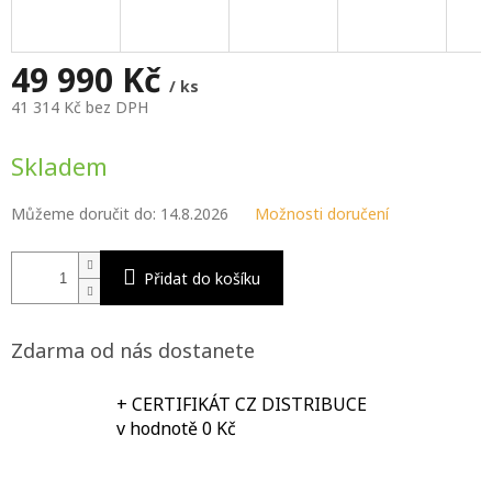
M
A
49 990 Kč
/ ks
41 314 Kč bez DPH
Měrná
cena:
Skladem
Můžeme doručit do:
14.8.2026
Možnosti doručení
Přidat do košíku
Zdarma od nás dostanete
+ CERTIFIKÁT CZ DISTRIBUCE
v hodnotě 0 Kč