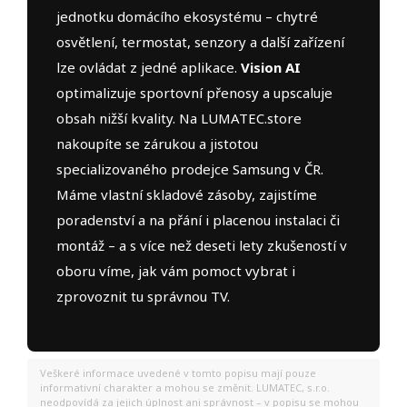
jednotku domácího ekosystému – chytré
osvětlení, termostat, senzory a další zařízení
lze ovládat z jedné aplikace.
Vision AI
optimalizuje sportovní přenosy a upscaluje
obsah nižší kvality. Na LUMATEC.store
nakoupíte se zárukou a jistotou
specializovaného prodejce Samsung v ČR.
Máme vlastní skladové zásoby, zajistíme
poradenství a na přání i placenou instalaci či
montáž – a s více než deseti lety zkušeností v
oboru víme, jak vám pomoct vybrat i
zprovoznit tu správnou TV.
Veškeré informace uvedené v tomto popisu mají pouze
informativní charakter a mohou se změnit. LUMATEC, s.r.o.
neodpovídá za jejich úplnost ani správnost – v popisu se mohou