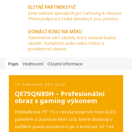
ELITNÍ PARTNERSTVÍ
Jsme ověření specialisté pro Samsung & Hisense.
Přímá podpora a česká distribuce jsou jistotou
DOMÁCÍ KINO NA MÍRU
Navrhneme vám zážitek, který sousedi budou
závidět. Kompletní audio-video řešení a
poradenství zdarma
Popis
Hodnocení
Ostatní informace
75" SAMSUNG NEO QLED
QE75QN80H – Profesionální
obraz s gaming výkonem
Předsálková 75" TV s revolucionárním Neo QLED
panelem a Quantum Mini LED, které dodávají v
každém pixelu excelentní jas a kontrast. Až 144