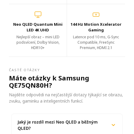
Neo QLED Quantum Mini
144 Hz Motion Xcelerator
LED 4K UHD
Gaming
Nejlepší obraz – mini LED
Latence pod 10 ms, G-Sync
podsvícení, Dolby Vision,
Compatible, FreeSync
HDR10+
Premium, HDMI 2.1
ČASTÉ OTÁZKY
Máte otázky k Samsung
QE75QN80H?
Najděte odpovědi na nejčastější dotazy týkající se obrazu,
zvuku, gaminku a inteligentních funkcí.
Jaký je rozdíl mezi Neo QLED a běžným
QLED?