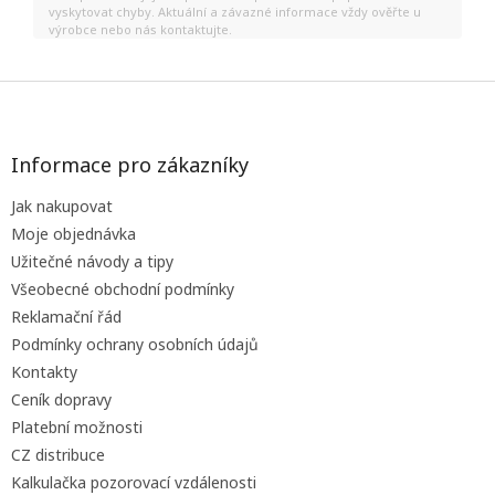
vyskytovat chyby. Aktuální a závazné informace vždy ověřte u
výrobce nebo nás kontaktujte.
Z
á
p
a
Informace pro zákazníky
t
Jak nakupovat
í
Moje objednávka
Užitečné návody a tipy
Všeobecné obchodní podmínky
Reklamační řád
Podmínky ochrany osobních údajů
Kontakty
Ceník dopravy
Platební možnosti
CZ distribuce
Kalkulačka pozorovací vzdálenosti