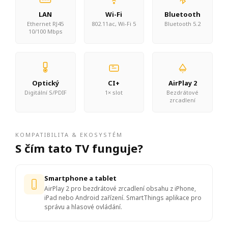
LAN
Wi-Fi
Bluetooth
Ethernet RJ45
802.11ac, Wi-Fi 5
Bluetooth 5.2
10/100 Mbps
Optický
CI+
AirPlay 2
Digitální S/PDIF
1× slot
Bezdrátové
zrcadlení
KOMPATIBILITA & EKOSYSTÉM
S čím tato TV funguje?
Smartphone a tablet
AirPlay 2 pro bezdrátové zrcadlení obsahu z iPhone,
iPad nebo Android zařízení. SmartThings aplikace pro
správu a hlasové ovládání.