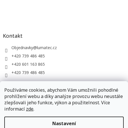
Kontakt
Objednavky
@
lumatec.cz
+420 739 486 485
+420 601 163 865
+420 739 486 485
Používáme cookies, abychom Vám umožnili pohodlné
LUMATEC, s.r.o. - web společnosti
prohlížení webu a díky analýze provozu webu neustále
zlepšovali jeho funkce, výkon a použitelnost. Více
informací
zde
.
Vytvořil Shoptet
Nastavení