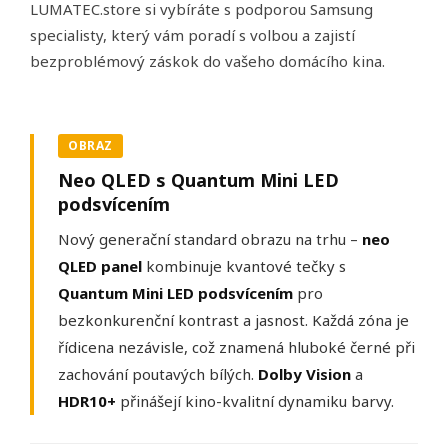
LUMATEC.store si vybíráte s podporou Samsung
specialisty, který vám poradí s volbou a zajistí
bezproblémový záskok do vašeho domácího kina.
OBRAZ
Neo QLED s Quantum Mini LED
podsvícením
Nový generační standard obrazu na trhu –
neo
QLED panel
kombinuje kvantové tečky s
Quantum Mini LED podsvícením
pro
bezkonkurenční kontrast a jasnost. Každá zóna je
řídicena nezávisle, což znamená hluboké černé při
zachování poutavých bílých.
Dolby Vision
a
HDR10+
přinášejí kino-kvalitní dynamiku barvy.