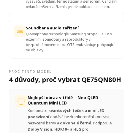
vysavači, světlům, termostatům a senzorům. Centrální
ovládání všech zařízení z jedné aplikace a hlasem.
Soundbar a audio zařízení
Q-Symphony technologie Samsung propojuje TV s
externími soundbary a reproduktory v
bezproblémovém mixu. OTS zvuk sleduje pohybující
se objekty.
PROČ TENTO MODEL
4 důvody, proč vybrat QE75QN80H
Nejlepší obraz v třídě – Neo QLED
Quantum Mini LED
Kombinace
kvantových teček a mini LED
podsvícení
dodává bezkonkurenční kontrast,
nasycené barvy a
dokonalé černé
. Podporuje
Dolby Vision, HDR10+ a HLG
pro