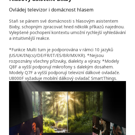
Ovládej televizor i domácnost hlasem
Staň se pánem své domácnosti s hlasovým asistentem
Bixby, schopným zpracovat hned několik příkazů najednou.
Vylepšené pochopení kontextu umožní rychlejší vyhledávání
a intuitivnější reakce.
*Funkce Multi turn je podporována v rámci 10 jazyků
(US/UK/IN(cs)/DE/FR/IT/ES/BR/MX/KR). *Nejsou
rozpoznány všechny přízvuky, dialekty a výrazy. *Modely
Q8F a vyšší podporují mikrofony s dalekým dosahem.
Modely Q7F a vyšší podporují televizní dálkové ovladače.
U8000F vyžaduje mobilní dálkový ovladač SmartThings.