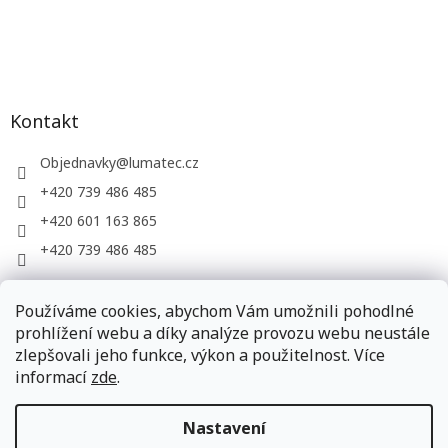
Kontakt
Objednavky
@
lumatec.cz
+420 739 486 485
+420 601 163 865
+420 739 486 485
Používáme cookies, abychom Vám umožnili pohodlné
LUMATEC, s.r.o. - web společnosti
prohlížení webu a díky analýze provozu webu neustále
zlepšovali jeho funkce, výkon a použitelnost. Více
informací
zde
.
Vytvořil Shoptet
Nastavení