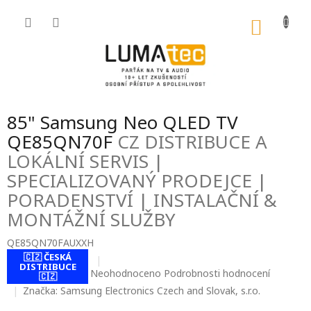
Přejít
na
NÁKU
obsah
KOŠÍK
85" Samsung Neo QLED TV
QE85QN70F
CZ DISTRIBUCE A
LOKÁLNÍ SERVIS |
SPECIALIZOVANÝ PRODEJCE |
PORADENSTVÍ | INSTALAČNÍ &
MONTÁŽNÍ SLUŽBY
QE85QN70FAUXXH
🇨🇿 ČESKÁ
DISTRIBUCE
Průměrné
Neohodnoceno
Podrobnosti hodnocení
🇨🇿
hodnocení
Značka:
Samsung Electronics Czech and Slovak, s.r.o.
produktu