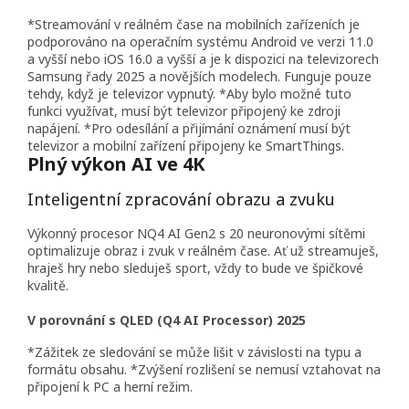
*Streamování v reálném čase na mobilních zařízeních je
podporováno na operačním systému Android ve verzi 11.0
a vyšší nebo iOS 16.0 a vyšší a je k dispozici na televizorech
Samsung řady 2025 a novějších modelech. Funguje pouze
tehdy, když je televizor vypnutý. *Aby bylo možné tuto
funkci využívat, musí být televizor připojený ke zdroji
napájení. *Pro odesílání a přijímání oznámení musí být
televizor a mobilní zařízení připojeny ke SmartThings.
Plný výkon AI ve 4K
Inteligentní zpracování obrazu a zvuku
Výkonný procesor NQ4 AI Gen2 s 20 neuronovými sítěmi
optimalizuje obraz i zvuk v reálném čase. Ať už streamuješ,
hraješ hry nebo sleduješ sport, vždy to bude ve špičkové
kvalitě.
V porovnání s QLED (Q4 AI Processor) 2025
*Zážitek ze sledování se může lišit v závislosti na typu a
formátu obsahu. *Zvýšení rozlišení se nemusí vztahovat na
připojení k PC a herní režim.