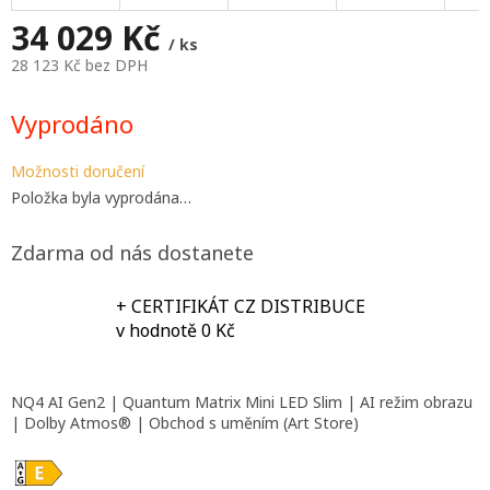
A
34 029 Kč
/ ks
28 123 Kč bez DPH
Měrná
cena:
Vyprodáno
Možnosti doručení
Položka byla vyprodána…
Zdarma od nás dostanete
+ CERTIFIKÁT CZ DISTRIBUCE
v hodnotě 0 Kč
NQ4 AI Gen2 | Quantum Matrix Mini LED Slim | AI režim obrazu
| Dolby Atmos® | Obchod s uměním (Art Store)