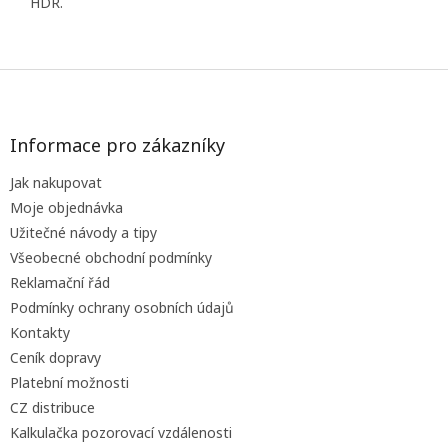
HDR.
Z
á
p
a
Informace pro zákazníky
t
Jak nakupovat
í
Moje objednávka
Užitečné návody a tipy
Všeobecné obchodní podmínky
Reklamační řád
Podmínky ochrany osobních údajů
Kontakty
Ceník dopravy
Platební možnosti
CZ distribuce
Kalkulačka pozorovací vzdálenosti