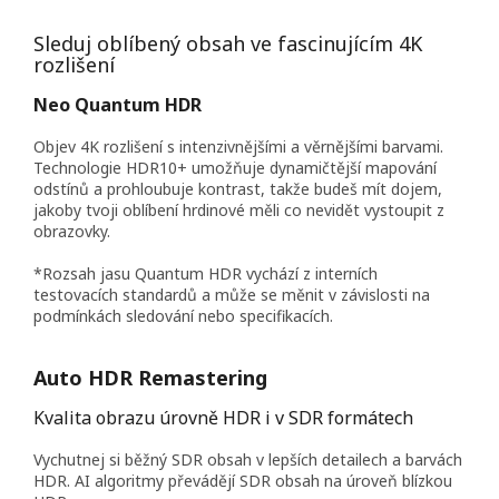
Sleduj oblíbený obsah ve fascinujícím 4K
rozlišení
Neo Quantum HDR
Objev 4K rozlišení s intenzivnějšími a věrnějšími barvami.
Technologie HDR10+ umožňuje dynamičtější mapování
odstínů a prohloubuje kontrast, takže budeš mít dojem,
jakoby tvoji oblíbení hrdinové měli co nevidět vystoupit z
obrazovky.
*Rozsah jasu Quantum HDR vychází z interních
testovacích standardů a může se měnit v závislosti na
podmínkách sledování nebo specifikacích.
Auto HDR Remastering
Kvalita obrazu úrovně HDR i v SDR formátech
Vychutnej si běžný SDR obsah v lepších detailech a barvách
HDR. AI algoritmy převádějí SDR obsah na úroveň blízkou