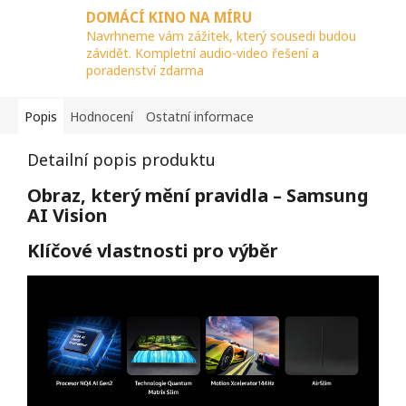
DOMÁCÍ KINO NA MÍRU
Navrhneme vám zážitek, který sousedi budou
závidět. Kompletní audio-video řešení a
poradenství zdarma
Popis
Hodnocení
Ostatní informace
Detailní popis produktu
Obraz, který mění pravidla – Samsung
AI Vision
Klíčové vlastnosti pro výběr