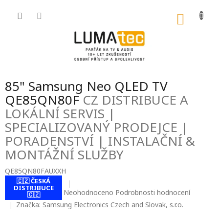
Přejít
na
NÁKU
obsah
KOŠÍK
85" Samsung Neo QLED TV
QE85QN80F
CZ DISTRIBUCE A
LOKÁLNÍ SERVIS |
SPECIALIZOVANÝ PRODEJCE |
PORADENSTVÍ | INSTALAČNÍ &
MONTÁŽNÍ SLUŽBY
QE85QN80FAUXXH
🇨🇿 ČESKÁ
DISTRIBUCE
Průměrné
Neohodnoceno
Podrobnosti hodnocení
🇨🇿
hodnocení
Značka:
Samsung Electronics Czech and Slovak, s.r.o.
produktu