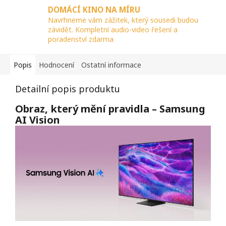
DOMÁCÍ KINO NA MÍRU
Navrhneme vám zážitek, který sousedi budou
závidět. Kompletní audio-video řešení a
poradenství zdarma
Popis
Hodnocení
Ostatní informace
Detailní popis produktu
Obraz, který mění pravidla – Samsung
AI Vision