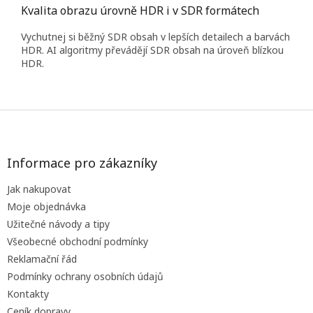
Kvalita obrazu úrovně HDR i v SDR formátech
Vychutnej si běžný SDR obsah v lepších detailech a barvách
HDR. AI algoritmy převádějí SDR obsah na úroveň blízkou
HDR.
Z
á
p
a
Informace pro zákazníky
t
Jak nakupovat
í
Moje objednávka
Užitečné návody a tipy
Všeobecné obchodní podmínky
Reklamační řád
Podmínky ochrany osobních údajů
Kontakty
Ceník dopravy