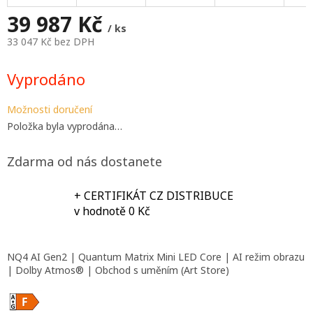
A
39 987 Kč
/ ks
33 047 Kč bez DPH
Měrná
cena:
Vyprodáno
Možnosti doručení
Položka byla vyprodána…
Zdarma od nás dostanete
+ CERTIFIKÁT CZ DISTRIBUCE
v hodnotě 0 Kč
NQ4 AI Gen2 | Quantum Matrix Mini LED Core | AI režim obrazu
| Dolby Atmos® | Obchod s uměním (Art Store)