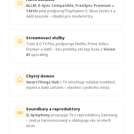
ALLM, G-Sync Compatible, FreeSync Premium
a
144 Hz
plně podporují PlayStation 5, Xbox Series X a
další konzole – ideální pro moderní hry
Streamovací služby
Tizen 8.0 TV Plus podporuje Netflix, Prime Video,
Disney+ a další – bez potřeby set-top boxu s
Vision
AI
upscaling
Chytrý domov
SmartThings Hub
v TV umožňuje ovládat osvětlení,
topení a další zařízení – všechno z jednoho místa
Soundbary a reproduktory
Q-Symphony
propojuje TV s reproduktory Samsung
– zvuk je harmonizovaný a obklopuje vás ze všech
stran