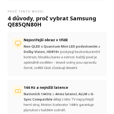
PROČ TENTO MODEL
4 důvody, proč vybrat Samsung
QE85QN80H
Nejostřejší obraz v třídě
Neo QLED s Quantum Mini LED podsvícením
a
Dolby Vision, HDR10+
poskytují bezkonkurenční
kontrast, hloubku barev a ostrost. Každý pixel je
optimálně osvětlen – tmavé scény jsou opravdu
černé, světlé části zůstávají detailní.
144 Hz a nejnižší latence
Nativních 144 Hz
s
44 ms latencí
,
ALLM
a
G-
Sync Compatible
dělají z této TV nejrychlejší
herní stroj. Motion Xcelerator 144Hz garantuje
plynulost v každém scénáři.