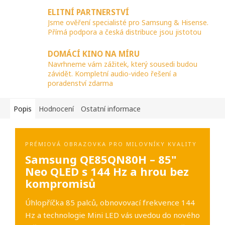
ELITNÍ PARTNERSTVÍ
Jsme ověření specialisté pro Samsung & Hisense.
Přímá podpora a česká distribuce jsou jistotou
DOMÁCÍ KINO NA MÍRU
Navrhneme vám zážitek, který sousedi budou
závidět. Kompletní audio-video řešení a
poradenství zdarma
Popis
Hodnocení
Ostatní informace
PRÉMIOVÁ OBRAZOVKA PRO MILOVNÍKY KVALITY
Samsung QE85QN80H – 85"
Neo QLED s 144 Hz a hrou bez
kompromisů
Úhlopříčka 85 palců, obnovovací frekvence 144
Hz a technologie Mini LED vás uvedou do nového