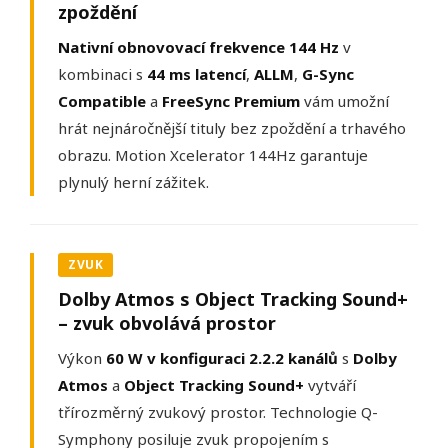
zpoždění
Nativní obnovovací frekvence 144 Hz
v
kombinaci s
44 ms latencí
,
ALLM
,
G-Sync
Compatible
a
FreeSync Premium
vám umožní
hrát nejnáročnější tituly bez zpoždění a trhavého
obrazu. Motion Xcelerator 144Hz garantuje
plynulý herní zážitek.
ZVUK
Dolby Atmos s Object Tracking Sound+
– zvuk obvolává prostor
Výkon
60 W v konfiguraci 2.2.2 kanálů
s
Dolby
Atmos
a
Object Tracking Sound+
vytváří
třírozměrný zvukový prostor. Technologie Q-
Symphony posiluje zvuk propojením s