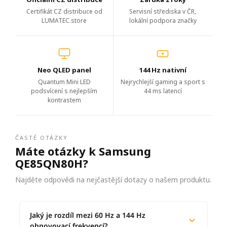
Certifikát CZ distribuce od
Servisní střediska v ČR,
LUMATEC.store
lokální podpora značky
Neo QLED panel
144 Hz nativní
Quantum Mini LED
Nejrychlejší gaming a sport s
podsvícení s nejlepším
44 ms latencí
kontrastem
ČASTÉ OTÁZKY
Máte otázky k Samsung
QE85QN80H?
Najděte odpovědi na nejčastější dotazy o našem produktu.
Jaký je rozdíl mezi 60 Hz a 144 Hz
obnovovací frekvencí?