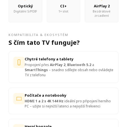
Optický
CI+
AirPlay 2
Digitální S/PDIF
1× slot
Bezdrátové
zrcadlení
KOMPATIBILITA & EKOSYSTÉM
S čím tato TV funguje?
Chytré telefony a tablety
Propojení přes
AirPlay 2
,
Bluetooth 5.2
a
SmartThings
– snadno sdílejte obsah nebo ovládejte
TV z telefonu
Počítače a notebooky
HDMI 1 a 2 s 4K 144 Hz
ideální pro připojení herního
PC – užijte si nejnižší latenci a nejvyšší frekvenci
Herní konzole