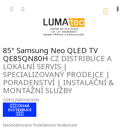
Přejít
na
NÁKU
obsah
KOŠÍK
85" Samsung Neo QLED TV
QE85QN80H
CZ DISTRIBUCE A
LOKÁLNÍ SERVIS |
SPECIALIZOVANÝ PRODEJCE |
PORADENSTVÍ | INSTALAČNÍ &
MONTÁŽNÍ SLUŽBY
QE85QN80HAUXXH
🇨🇿 ČESKÁ
contact-form-
DISTRIBUCE
0
🇨🇿
Průměrné
Neohodnoceno
Podrobnosti hodnocení