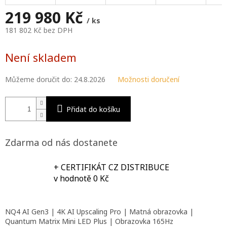
A
219 980 Kč
/ ks
181 802 Kč bez DPH
Měrná
cena:
Není skladem
Můžeme doručit do:
24.8.2026
Možnosti doručení
Přidat do košíku
Zdarma od nás dostanete
+ CERTIFIKÁT CZ DISTRIBUCE
v hodnotě 0 Kč
NQ4 AI Gen3 | 4K AI Upscaling Pro | Matná obrazovka |
Quantum Matrix Mini LED Plus | Obrazovka 165Hz