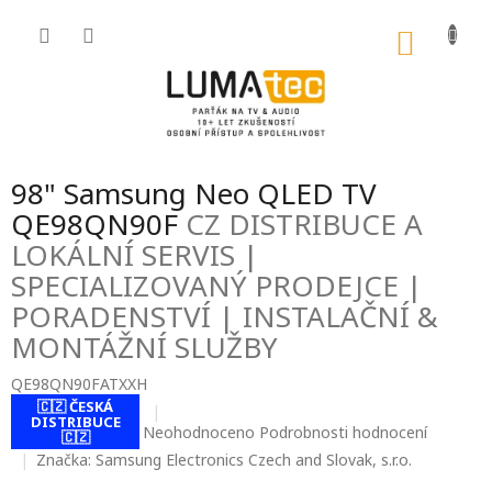
Přejít
na
NÁKU
obsah
KOŠÍK
98" Samsung Neo QLED TV
QE98QN90F
CZ DISTRIBUCE A
LOKÁLNÍ SERVIS |
SPECIALIZOVANÝ PRODEJCE |
PORADENSTVÍ | INSTALAČNÍ &
MONTÁŽNÍ SLUŽBY
QE98QN90FATXXH
🇨🇿 ČESKÁ
DISTRIBUCE
Průměrné
Neohodnoceno
Podrobnosti hodnocení
🇨🇿
hodnocení
Značka:
Samsung Electronics Czech and Slovak, s.r.o.
produktu