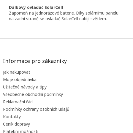
Dálkový ovladač SolarCell
Zapomeň na jednorázové baterie. Díky solárnímu panelu
na zadní straně se ovladač SolarCell nabíjí světlem.
Z
á
p
a
Informace pro zákazníky
t
Jak nakupovat
í
Moje objednávka
Užitečné návody a tipy
Všeobecné obchodní podmínky
Reklamační řád
Podmínky ochrany osobních údajů
Kontakty
Ceník dopravy
Platební možnosti