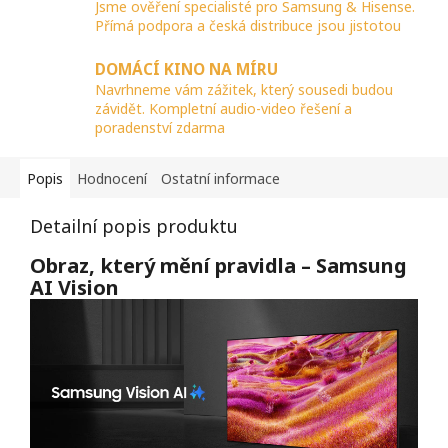
Jsme ověření specialisté pro Samsung & Hisense.
Přímá podpora a česká distribuce jsou jistotou
DOMÁCÍ KINO NA MÍRU
Navrhneme vám zážitek, který sousedi budou
závidět. Kompletní audio-video řešení a
poradenství zdarma
Popis
Hodnocení
Ostatní informace
Detailní popis produktu
Obraz, který mění pravidla – Samsung
AI Vision