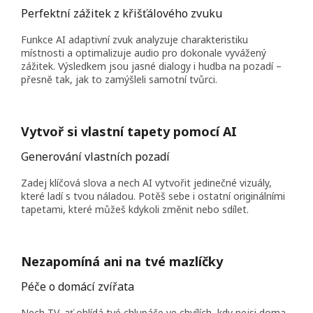
Perfektní zážitek z křišťálového zvuku
Funkce AI adaptivní zvuk analyzuje charakteristiku
místnosti a optimalizuje audio pro dokonale vyvážený
zážitek. Výsledkem jsou jasné dialogy i hudba na pozadí –
přesně tak, jak to zamýšleli samotní tvůrci.
Vytvoř si vlastní tapety pomocí AI
Generování vlastních pozadí
Zadej klíčová slova a nech AI vytvořit jedinečné vizuály,
které ladí s tvou náladou. Potěš sebe i ostatní originálními
tapetami, které můžeš kdykoli změnit nebo sdílet.
Nezapomíná ani na tvé mazlíčky
Péče o domácí zvířata
Nech TV, ať ohlídá tvé chlupáče ve chvílích, kdy nejsi doma.