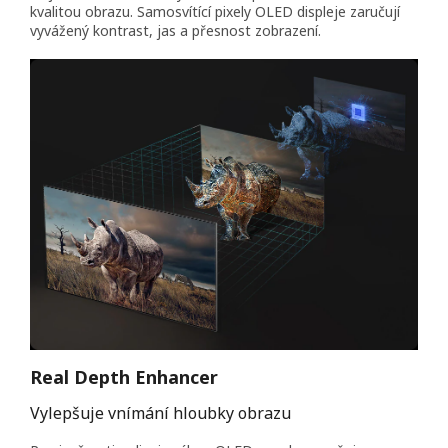
kvalitou obrazu. Samosvítící pixely OLED displeje zaručují
vyvážený kontrast, jas a přesnost zobrazení.
Real Depth Enhancer
Vylepšuje vnímání hloubky obrazu