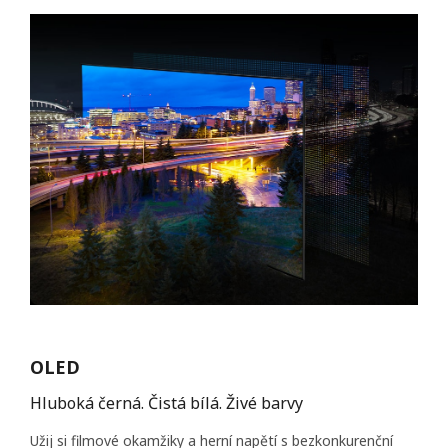
OLED
Hluboká černá. Čistá bílá. Živé barvy
Užij si filmové okamžiky a herní napětí s bezkonkurenční