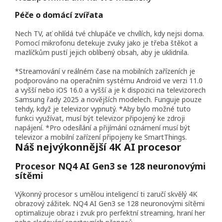
Péče o domácí zvířata
Nech TV, ať ohlídá tvé chlupáče ve chvílích, kdy nejsi doma.
Pomocí mikrofonu detekuje zvuky jako je třeba štěkot a
mazlíčkům pustí jejich oblíbený obsah, aby je uklidnila.
*Streamování v reálném čase na mobilních zařízeních je
podporováno na operačním systému Android ve verzi 11.0
a vyšší nebo iOS 16.0 a vyšší a je k dispozici na televizorech
Samsung řady 2025 a novějších modelech. Funguje pouze
tehdy, když je televizor vypnutý. *Aby bylo možné tuto
funkci využívat, musí být televizor připojený ke zdroji
napájení. *Pro odesílání a přijímání oznámení musí být
televizor a mobilní zařízení připojeny ke SmartThings.
Náš nejvýkonnější 4K AI procesor
Procesor NQ4 AI Gen3 se 128 neuronovými
sítěmi
Výkonný procesor s umělou inteligencí ti zaručí skvělý 4K
obrazový zážitek. NQ4 AI Gen3 se 128 neuronovými sítěmi
optimalizuje obraz i zvuk pro perfektní streaming, hraní her