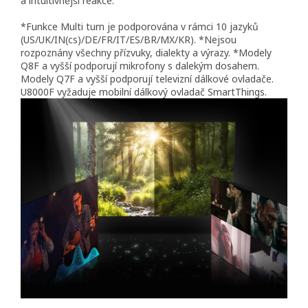
a intuitivnější reakce.
*Funkce Multi turn je podporována v rámci 10 jazyků
(US/UK/IN(cs)/DE/FR/IT/ES/BR/MX/KR). *Nejsou
rozpoznány všechny přízvuky, dialekty a výrazy. *Modely
Q8F a vyšší podporují mikrofony s dalekým dosahem.
Modely Q7F a vyšší podporují televizní dálkové ovladače.
U8000F vyžaduje mobilní dálkový ovladač SmartThings.