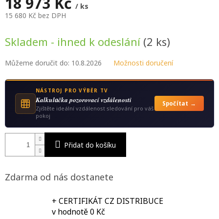
18 973 Kč
/ ks
15 680 Kč bez DPH
Měrná
cena:
Skladem - ihned k odeslání
(2 ks)
Můžeme doručit do:
10.8.2026
Možnosti doručení
NÁSTROJ PRO VÝBĚR TV
Kalkulаčka pozorovací vzdálenosti
Spočítat →
Zjištěte ideální vzdálenost sledování pro váš
pokoj
Přidat do košíku
Zdarma od nás dostanete
+ CERTIFIKÁT CZ DISTRIBUCE
v hodnotě 0 Kč