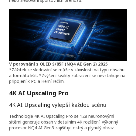
nebo sledování sportovních přenosů.
V porovnání s OLED S/85F (NQ4 AI Gen 2) 2025
*Zážitek ze sledování se může v závislosti na typu obsahu
a formátu lišit. *Zvýšení kvality zobrazení se nevztahuje na
připojení k PC a Herní režim.
4K AI Upscaling Pro
4K AI Upscaling vylepší každou scénu
Technologie 4K AI Upscaling Pro se 128 neuronovými
sítěmi generuje obsah v detailním 4K rozlišení. Výkonný
procesor NQ4 AI Gen3 zajišťuje ostrý a plynulý obraz.