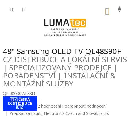
Přejít
na
NÁKU
obsah
KOŠÍK
48" Samsung OLED TV QE48S90F
CZ DISTRIBUCE A LOKÁLNÍ SERVIS
| SPECIALIZOVANÝ PRODEJCE |
PORADENSTVÍ | INSTALAČNÍ &
MONTÁŽNÍ SLUŽBY
QE48S90FAEXXH
🇨🇿 ČESKÁ
DISTRIBUCE
Průměrné
2 hodnocení
Podrobnosti hodnocení
🇨🇿
hodnocení
Značka:
Samsung Electronics Czech and Slovak, s.r.o.
produktu
je
4,5