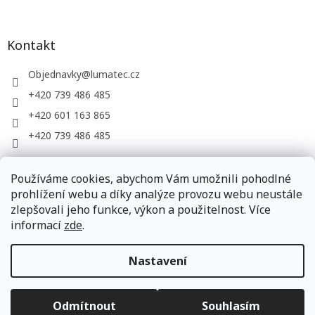
Kontakt
Objednavky
@
lumatec.cz
+420 739 486 485
+420 601 163 865
+420 739 486 485
Používáme cookies, abychom Vám umožnili pohodlné
LUMATEC, s.r.o. - web společnosti
prohlížení webu a díky analýze provozu webu neustále
zlepšovali jeho funkce, výkon a použitelnost. Více
informací
zde
.
Vytvořil Shoptet
Nastavení
Copyright 2026
LUMATEC.store
. Všechna práva vyhrazena.
Odmítnout
Souhlasím
Upravit nastavení cookies