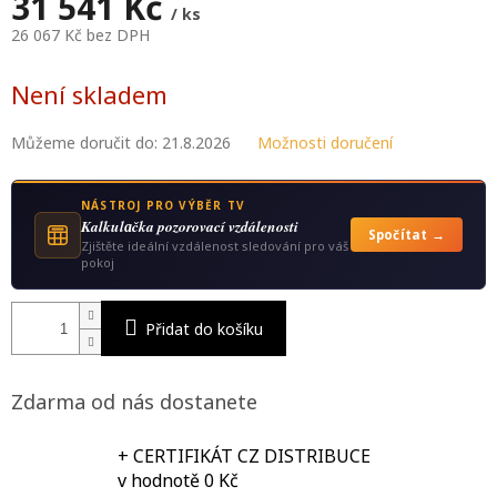
A
31 541 Kč
/ ks
26 067 Kč bez DPH
Měrná
cena:
Není skladem
Můžeme doručit do:
21.8.2026
Možnosti doručení
NÁSTROJ PRO VÝBĚR TV
Kalkulаčka pozorovací vzdálenosti
Spočítat →
Zjištěte ideální vzdálenost sledování pro váš
pokoj
Přidat do košíku
Zdarma od nás dostanete
+ CERTIFIKÁT CZ DISTRIBUCE
v hodnotě 0 Kč