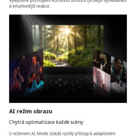
Vylepšené pochopení kontextu umožní rychlejší vyhledávání
a intuitivnější reakce.
AI režim obrazu
Chytrá optimalizace každé scény
S režimem AI Mode získáš rychlý přístup k adaptivním