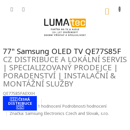
Přejít
na
NÁKU
obsah
KOŠÍK
77" Samsung OLED TV QE77S85F
CZ DISTRIBUCE A LOKÁLNÍ SERVIS
| SPECIALIZOVANÝ PRODEJCE |
PORADENSTVÍ | INSTALAČNÍ &
MONTÁŽNÍ SLUŽBY
QE77S85FAEXXH
🇨🇿 ČESKÁ
DISTRIBUCE
Průměrné
1 hodnocení
Podrobnosti hodnocení
🇨🇿
hodnocení
Značka:
Samsung Electronics Czech and Slovak, s.r.o.
produktu
je
5,0