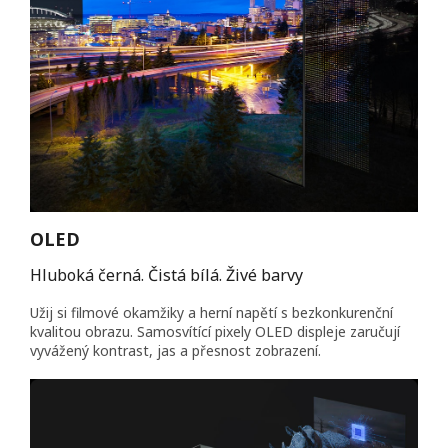
OLED
Hluboká černá. Čistá bílá. Živé barvy
Užij si filmové okamžiky a herní napětí s bezkonkurenční
kvalitou obrazu. Samosvítící pixely OLED displeje zaručují
vyvážený kontrast, jas a přesnost zobrazení.