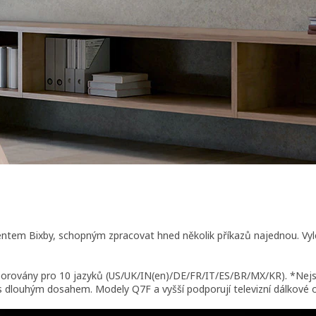
ntem Bixby, schopným zpracovat hned několik příkazů najednou. Vyl
porovány pro 10 jazyků (US/UK/IN(en)/DE/FR/IT/ES/BR/MX/KR). *Nejs
 s dlouhým dosahem. Modely Q7F a vyšší podporují televizní dálkové 