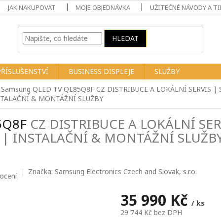
JAK NAKUPOVAT
MOJE OBJEDNÁVKA
UŽITEČNÉ NÁVODY A TI
HLEDAT
PŘÍSLUŠENSTVÍ
BUSINESS DISPLEJE
SLUŽBY
" Samsung QLED TV QE85Q8F
CZ DISTRIBUCE A LOKÁLNÍ SERVIS |
STALAČNÍ & MONTÁŽNÍ SLUŽBY
85Q8F
CZ DISTRIBUCE A LOKÁLNÍ SER
 | INSTALAČNÍ & MONTÁŽNÍ SLUŽB
Značka:
Samsung Electronics Czech and Slovak, s.r.o.
ocení
35 990 Kč
/ ks
29 744 Kč bez DPH