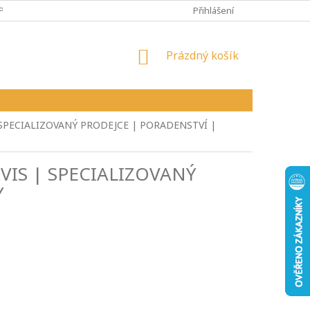
PY
VŠEOBECNÉ OBCHODNÍ PODMÍNKY
Přihlášení
REKLAMAČNÍ ŘÁD
NÁKUPNÍ
Prázdný košík
KOŠÍK
 SPECIALIZOVANÝ PRODEJCE | PORADENSTVÍ |
VIS | SPECIALIZOVANÝ
Y