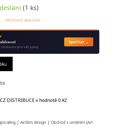
odeslání
(1 ks)
Možnosti doručení
V
zdálenosti
Spočítat →
t sledování pro váš pokoj
šíku
te
 CZ DISTRIBUCE
v hodnotě 0 Kč
pscaling | AirSlim design | Obchod s uměním (Art