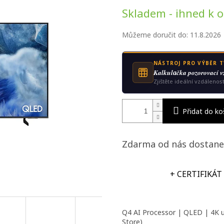
Měrná
Skladem - ihned k 
cena:
Můžeme doručit do:
11.8.2026
NÁSTROJ PRO VÝBĚR T
Kalkulаčka pozorovací v
Zjištěte ideální vzdálenos
Přidat do ko
Zdarma od nás dostane
+ CERTIFIKÁT
Q4 AI Processor | QLED | 4K u
Store)