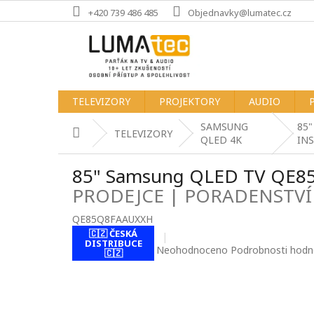
Přejít
+420 739 486 485
Objednavky@lumatec.cz
na
obsah
TELEVIZORY
PROJEKTORY
AUDIO
SAMSUNG
85
Domů
TELEVIZORY
QLED 4K
IN
85" Samsung QLED TV QE
PRODEJCE | PORADENSTVÍ
QE85Q8FAAUXXH
🇨🇿 ČESKÁ
DISTRIBUCE
Průměrné
Neohodnoceno
Podrobnosti hodn
🇨🇿
hodnocení
produktu
je
0,0