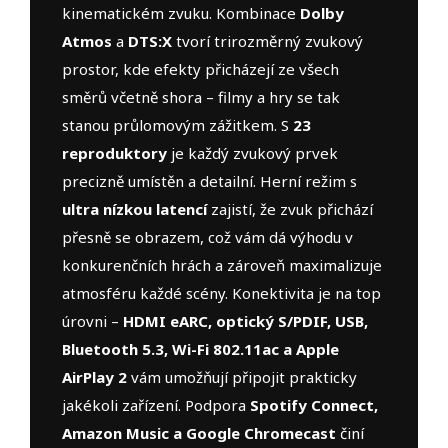
kinematickém zvuku. Kombinace
Dolby
Atmos
a
DTS:X
tvorí trirozměrný zvukový
prostor, kde efekty přicházejí ze všech
směrů včetně shora – filmy a hry se tak
stanou průlomovým zážitkem. S
23
reproduktory
je každý zvukový prvek
precizně umístěn a detailní. Herní režim s
ultra nízkou latencí
zajistí, že zvuk přichází
přesně se obrazem, což vám dá výhodu v
konkurenčních hrách a zároveň maximalizuje
atmosféru každé scény. Konektivita je na top
úrovni –
HDMI eARC, optický S/PDIF, USB,
Bluetooth 5.3, Wi-Fi 802.11ac a Apple
AirPlay 2
vám umožňují připojit prakticky
jakékoli zařízení. Podpora
Spotify Connect,
Amazon Music a Google Chromecast
činí