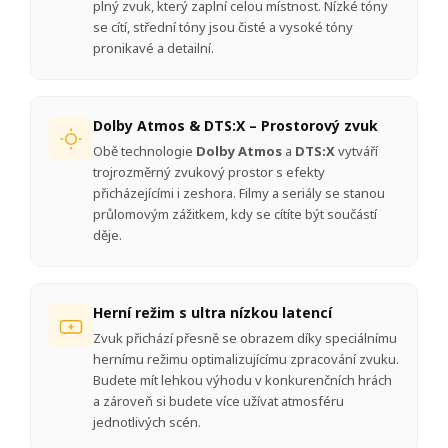
plný zvuk, který zaplní celou místnost. Nízké tóny
se cítí, střední tóny jsou čisté a vysoké tóny
pronikavé a detailní.
Dolby Atmos & DTS:X – Prostorový zvuk
Obě technologie
Dolby Atmos
a
DTS:X
vytváří
trojrozměrný zvukový prostor s efekty
přicházejícími i zeshora. Filmy a seriály se stanou
průlomovým zážitkem, kdy se cítíte být součástí
děje.
Herní režim s ultra nízkou latencí
Zvuk přichází přesně se obrazem díky speciálnímu
hernímu režimu optimalizujícímu zpracování zvuku.
Budete mít lehkou výhodu v konkurenčních hrách
a zároveň si budete více užívat atmosféru
jednotlivých scén.