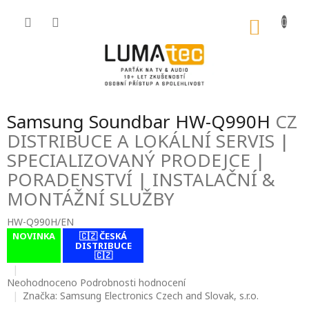
Přejít
na
NÁKU
obsah
KOŠÍK
Samsung Soundbar HW-Q990H
CZ
DISTRIBUCE A LOKÁLNÍ SERVIS |
SPECIALIZOVANÝ PRODEJCE |
PORADENSTVÍ | INSTALAČNÍ &
MONTÁŽNÍ SLUŽBY
HW-Q990H/EN
NOVINKA
🇨🇿 ČESKÁ
contact-form-
DISTRIBUCE
0
🇨🇿
Průměrné
Neohodnoceno
Podrobnosti hodnocení
hodnocení
Značka:
Samsung Electronics Czech and Slovak, s.r.o.
produktu