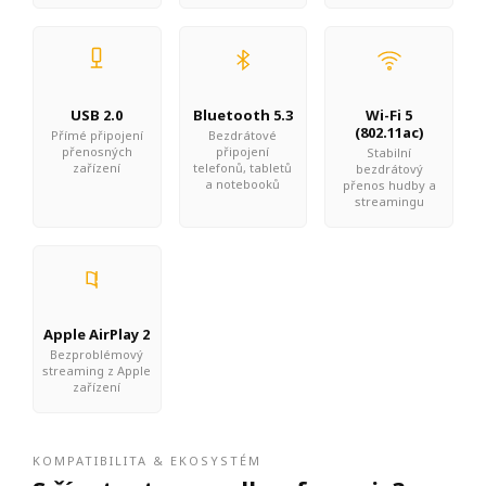
USB 2.0
Bluetooth 5.3
Wi-Fi 5
(802.11ac)
Přímé připojení
Bezdrátové
přenosných
připojení
Stabilní
zařízení
telefonů, tabletů
bezdrátový
a notebooků
přenos hudby a
streamingu
Apple AirPlay 2
Bezproblémový
streaming z Apple
zařízení
KOMPATIBILITA & EKOSYSTÉM