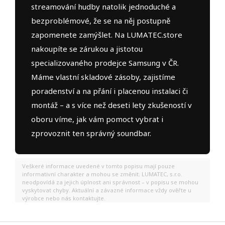
streamování hudby natolik jednoduché a
bezproblémové, že se na něj postupně
zapomenete zamýšlet. Na LUMATEC.store
nakoupíte se zárukou a jistotou
specializovaného prodejce Samsung v ČR.
Máme vlastní skladové zásoby, zajistíme
poradenství a na přání i placenou instalaci či
montáž – a s více než deseti lety zkušeností v
oboru víme, jak vám pomoct vybrat i
zprovoznit ten správný soundbar.
Veškeré informace uvedené v tomto popisu mají pouze
informativní charakter a mohou se změnit. LUMATEC, s.r.o.
neodpovídá za jejich úplnost ani správnost – v popisu se mohou
vyskytovat chyby. Aktuální a závazné informace vždy ověřte u
výrobce nebo nás kontaktujte.