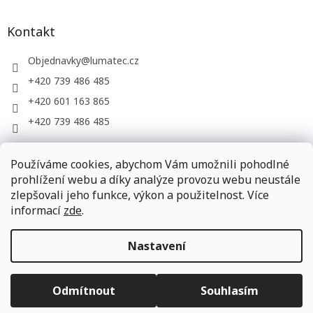
Kontakt
Objednavky
@
lumatec.cz
+420 739 486 485
+420 601 163 865
+420 739 486 485
Používáme cookies, abychom Vám umožnili pohodlné
LUMATEC, s.r.o. - web společnosti
prohlížení webu a díky analýze provozu webu neustále
zlepšovali jeho funkce, výkon a použitelnost. Více
informací
zde
.
Vytvořil Shoptet
Nastavení
Copyright 2026
LUMATEC.store
. Všechna práva vyhrazena.
Odmítnout
Souhlasím
Upravit nastavení cookies