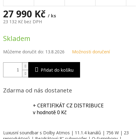
M
A
27 990 Kč
/ ks
23 132 Kč bez DPH
Měrná
cena:
Skladem
Můžeme doručit do:
13.8.2026
Možnosti doručení
Přidat do košíku
Zdarma od nás dostanete
+ CERTIFIKÁT CZ DISTRIBUCE
v hodnotě 0 Kč
Luxusní soundbar s Dolby Atmos | 11.1.4 kanálů | 756 W | 23
reproduktorů | Bezdrátový 8" subwoofer | Q-Symphony |