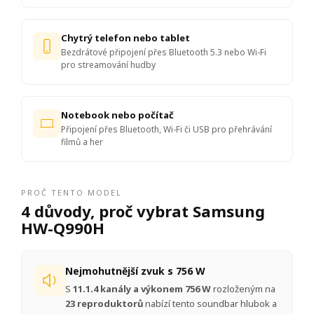
Chytrý telefon nebo tablet
Bezdrátové připojení přes Bluetooth 5.3 nebo Wi-Fi
pro streamování hudby
Notebook nebo počítač
Připojení přes Bluetooth, Wi-Fi či USB pro přehrávání
filmů a her
PROČ TENTO MODEL
4 důvody, proč vybrat Samsung
HW-Q990H
Nejmohutnější zvuk s 756 W
S
11.1.4 kanály a výkonem 756 W
rozloženým na
23 reproduktorů
nabízí tento soundbar hlubok a