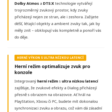
Dolby Atmos
a
DTS:X
technologie vytvářejí
trojrozměrný zvukový prostor, kdy zvuky
přicházejí nejen ze stran, ale i zeshora. Zažijete
déšť, létající objekty a ambient zvuky tak, jak by
měly znít – obklopují vás kompletně a ponoří vás
do děje.
HERNÍ VÝKON S ULTRA NÍZKOU LATENCÍ
Herní režim optimalizuje zvuk pro
konzole
Integrovaný
herní režim
s
ultra nízkou latencí
zajišťuje, že zvukové efekty a Dialog přicházejí
přesně s obrazem na obrazovce. Ať hrál na
PlayStation, Xboxu či PC, budete mít dokonalou
synchronizaci zvuku a obrazu, což vám dá zásadní