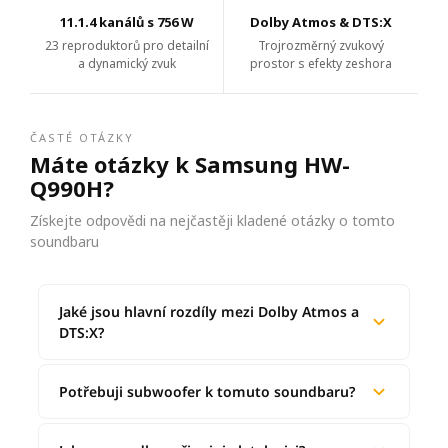
11.1.4 kanálů s 756 W
Dolby Atmos & DTS:X
23 reproduktorů pro detailní
Trojrozměrný zvukový
a dynamický zvuk
prostor s efekty zeshora
ČASTÉ OTÁZKY
Máte otázky k Samsung HW-
Q990H?
Získejte odpovědi na nejčastěji kladené otázky o tomto
soundbaru
Jaké jsou hlavní rozdíly mezi Dolby Atmos a
DTS:X?
Potřebuji subwoofer k tomuto soundbaru?