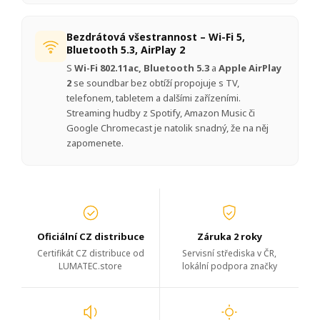
Bezdrátová všestrannost – Wi-Fi 5,
Bluetooth 5.3, AirPlay 2
S
Wi-Fi 802.11ac, Bluetooth 5.3
a
Apple AirPlay
2
se soundbar bez obtíží propojuje s TV,
telefonem, tabletem a dalšími zařízeními.
Streaming hudby z Spotify, Amazon Music či
Google Chromecast je natolik snadný, že na něj
zapomenete.
Oficiální CZ distribuce
Záruka 2 roky
Certifikát CZ distribuce od
Servisní střediska v ČR,
LUMATEC.store
lokální podpora značky