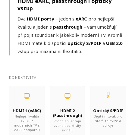
HDMI eARC, passthrough i optický
vstup
Dva
HDMI porty
– jeden s
eARC
pro nejlepší
kvalitu a jeden s
passthrough
– vám umožňují
připojit soundbar k jakékoliv moderní TV. Kromě
HDMI máte k dispozici
optický S/PDIF
a
USB 2.0
vstup pro maximální flexibilitu.
KONEKTIVITA
HDMI 1 (eARC)
HDMI 2
Optický S/PDIF
(Passthrough)
Nejlepší kvalita
Digitální zvuk pro
zvuku z
starší televize a
Propojení zdrojů
moderních TV s
zdroje
zvuku bez ztráty
eARC podporou
signálu