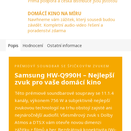
Přímá podpora a česká distribuce jsou jistotou
DOMÁCÍ KINO NA MÍRU
Navrhneme vám zážitek, který sousedi budou
závidět. Kompletní audio-video řešení a
poradenství zdarma
Popis
Hodnocení
Ostatní informace
PRÉMIOVÝ SOUNDBAR SE ŠPIČKOVÝM ZVUKEM
Samsung HW-Q990H – Nejlepší
zvuk pro vaše domácí kino
Této prémiové soundbarové soupravy se 11.1.4
kanály, výkonem 756 W a subjektivně nejlepší
zvukovou technologií na trhu obstojí zajisté ani
nejnáročnější audiofil. Všesměrový zvuk s Dolby
Atmos a DTS:X vám otevře novou dimenzi
zážitku z filmů a her. Bezdrátová konektivita (Wi-