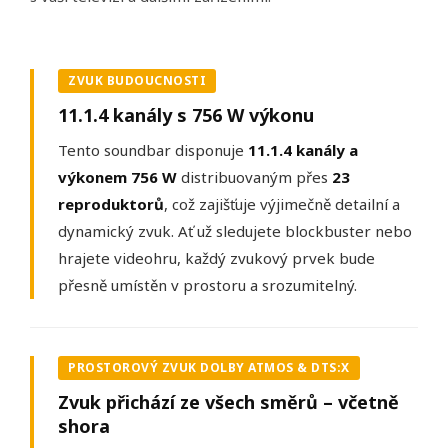
ZVUK BUDOUCNOSTI
11.1.4 kanály s 756 W výkonu
Tento soundbar disponuje
11.1.4 kanály a
výkonem 756 W
distribuovaným přes
23
reproduktorů
, což zajišťuje výjimečně detailní a
dynamický zvuk. Ať už sledujete blockbuster nebo
hrajete videohru, každý zvukový prvek bude
přesně umístěn v prostoru a srozumitelný.
PROSTOROVÝ ZVUK DOLBY ATMOS & DTS:X
Zvuk přichází ze všech směrů – včetně
shora