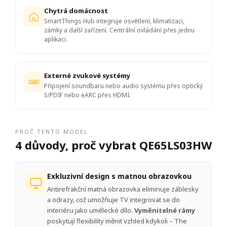
Chytrá domácnost
SmartThings Hub integruje osvětlení, klimatizaci,
zámky a další zařízení. Centrální ovládání přes jednu
aplikaci.
Externé zvukové systémy
Připojení soundbaru nebo audio systému přes optický
S/PDIF nebo eARC přes HDMI.
PROČ TENTO MODEL
4 důvody, proč vybrat QE65LS03HW
Exkluzivní design s matnou obrazovkou
Antirefrakční matná obrazovka eliminuje záblesky
a odrazy, což umožňuje TV integrovat se do
interiéru jako umělecké dílo.
Vyměnitelné rámy
poskytují flexibility měnit vzhled kdykoli – The