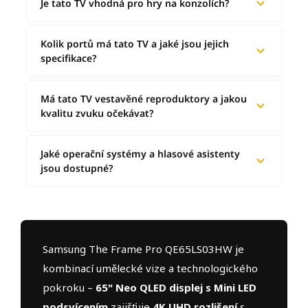
Je tato TV vhodná pro hry na konzolích?
Kolik portů má tato TV a jaké jsou jejich
specifikace?
Má tato TV vestavěné reproduktory a jakou
kvalitu zvuku očekávat?
Jaké operační systémy a hlasové asistenty
jsou dostupné?
Samsung The Frame Pro QE65LS03HW je
kombinací umělecké vize a technologického
pokroku –
65" Neo QLED displej s Mini LED
podsvícením
zajišťuje
4K UHD rozlišení
s