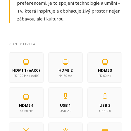
preferencemi. Je to spojení technologie a umění –
TV, která inspiruje a obohacuje živý prostor nejen
zábavou, ale i kulturou.
KONEKTIVITA
HDMI 1 (eARC)
HDMI 2
HDMI 3
4K 120 Hz / eARC
4K 60 Hz
4K 60 Hz
HDMI 4
USB 1
USB 2
4K 60 Hz
USB 2.0
USB 2.0