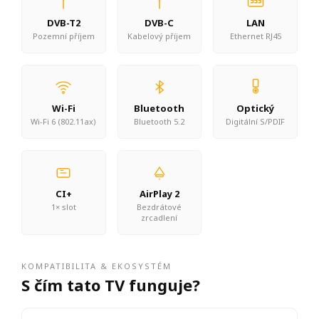
DVB-T2
DVB-C
LAN
Pozemní příjem
Kabelový příjem
Ethernet RJ45
Wi-Fi
Bluetooth
Optický
Wi-Fi 6 (802.11ax)
Bluetooth 5.2
Digitální S/PDIF
CI+
AirPlay 2
1× slot
Bezdrátové
zrcadlení
KOMPATIBILITA & EKOSYSTÉM
S čím tato TV funguje?