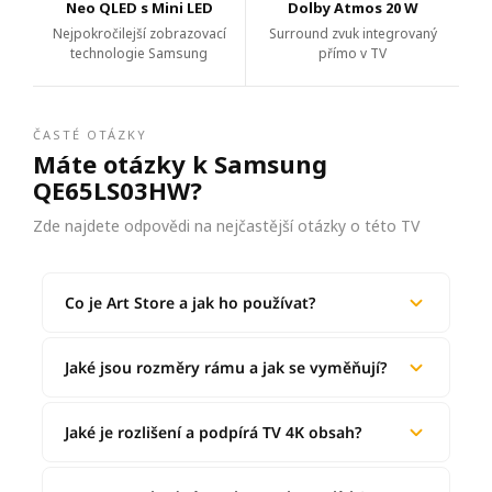
Neo QLED s Mini LED
Dolby Atmos 20 W
Nejpokročilejší zobrazovací
Surround zvuk integrovaný
technologie Samsung
přímo v TV
ČASTÉ OTÁZKY
Máte otázky k Samsung
QE65LS03HW?
Zde najdete odpovědi na nejčastější otázky o této TV
Co je Art Store a jak ho používat?
Jaké jsou rozměry rámu a jak se vyměňují?
Jaké je rozlišení a podpírá TV 4K obsah?