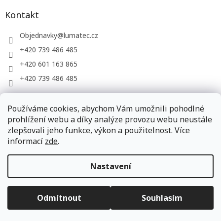
Kontakt
Objednavky
@
lumatec.cz
+420 739 486 485
+420 601 163 865
+420 739 486 485
Používáme cookies, abychom Vám umožnili pohodlné
LUMATEC, s.r.o. - web společnosti
prohlížení webu a díky analýze provozu webu neustále
zlepšovali jeho funkce, výkon a použitelnost. Více
informací
zde
.
Vytvořil Shoptet
Nastavení
Copyright 2026
LUMATEC.store
. Všechna práva vyhrazena.
Odmítnout
Souhlasím
Upravit nastavení cookies