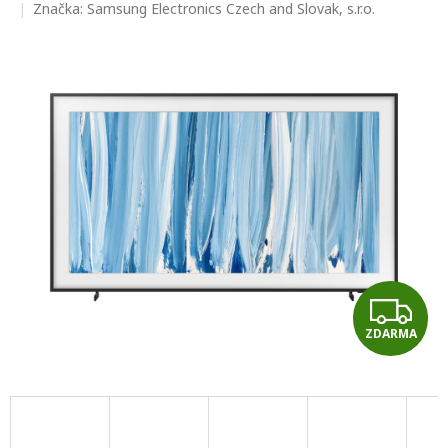
hodnocení
Značka:
Samsung Electronics Czech and Slovak, s.r.o.
produktu
je
0,0
z
5
hvězdiček.
Z
ZDARMA
D
A
R