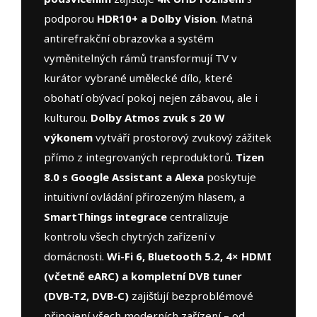
podporou
HDR10+ a Dolby Vision
. Matná
antirefrakční obrazovka a systém
vyměnitelných rámů transformují TV v
kurátor vybrané umělecké dílo, které
obohatí obývací pokoj nejen zábavou, ale i
kulturou.
Dolby Atmos zvuk s 20 W
výkonem
vytváří prostorový zvukový zážitek
přímo z integrovaných reproduktorů.
Tizen
8.0 s Google Assistant a Alexa
poskytuje
intuitivní ovládání přirozeným hlasem, a
SmartThings integrace
centralizuje
kontrolu všech chytrých zařízení v
domácnosti.
Wi-Fi 6, Bluetooth 5.2, 4× HDMI
(včetně eARC) a kompletní DVB tuner
(DVB-T2, DVB-C)
zajišťují bezproblémové
připojení všech moderních zařízení – od