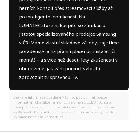
herních konzolí přes streamovací služby až
po inteligentní domácnost. Na
LUMATEC.store nakoupíte se zárukou a
jistotou specializovaného prodejce Samsung
v ČR. Máme vlastní skladové zásoby, zajistíme
poradenství a na přání i placenou instalaci či
montáž – a s více než deseti lety zkušeností v
oboru víme, jak vám pomoct vybrat i
zprovoznit tu správnou TV.
Veškeré informace uvedené v tomto popisu mají pouze
informativní charakter a mohou se změnit. LUMATEC, s.r.o.
neodpovídá za jejich úplnost ani správnost – v popisu se mohou
vyskytovat chyby. Aktuální a závazné informace vždy ověřte u
výrobce nebo nás kontaktujte.
Z