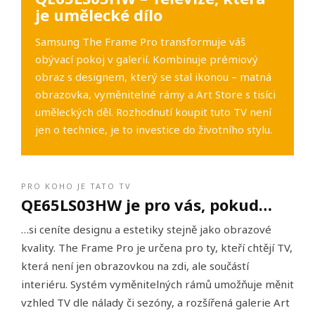
je umělecké dílo
Samsung The Frame Pro transformuje váš
obývací pokoj v galerií. Kombinuje prémiový
obraz s designem, který se stal ikonou – matná
obrazovka, vyměnitelné rámy a Art Store s tisíci
uměleckých děl. Rozhodnutí koupit tuto TV není
jen o technice, je to investice do životního stylu.
PRO KOHO JE TATO TV
QE65LS03HW je pro vás, pokud…
…si ceníte designu a estetiky stejně jako obrazové
kvality. The Frame Pro je určena pro ty, kteří chtějí TV,
která není jen obrazovkou na zdi, ale součástí
interiéru. Systém vyměnitelných rámů umožňuje měnit
vzhled TV dle nálady či sezóny, a rozšířená galerie Art