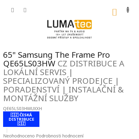
Přejít
na
NÁKU
obsah
KOŠÍK
65" Samsung The Frame Pro
QE65LS03HW
CZ DISTRIBUCE A
LOKÁLNÍ SERVIS |
SPECIALIZOVANÝ PRODEJCE |
PORADENSTVÍ | INSTALAČNÍ &
MONTÁŽNÍ SLUŽBY
QE65LS03HWUXXH
🇨🇿 ČESKÁ
contact-form-
DISTRIBUCE
0
🇨🇿
Průměrné
Neohodnoceno
Podrobnosti hodnocení