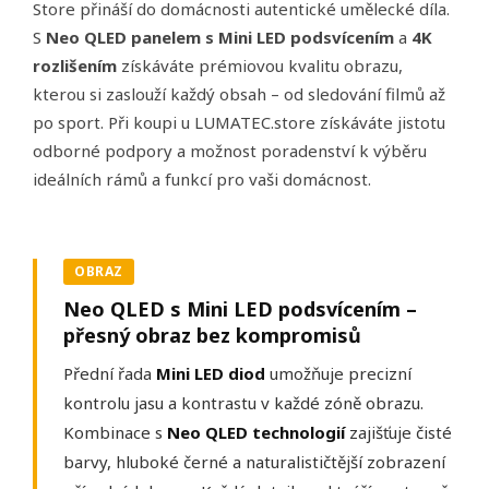
Store přináší do domácnosti autentické umělecké díla.
S
Neo QLED panelem s Mini LED podsvícením
a
4K
rozlišením
získáváte prémiovou kvalitu obrazu,
kterou si zaslouží každý obsah – od sledování filmů až
po sport. Při koupi u LUMATEC.store získáváte jistotu
odborné podpory a možnost poradenství k výběru
ideálních rámů a funkcí pro vaši domácnost.
OBRAZ
Neo QLED s Mini LED podsvícením –
přesný obraz bez kompromisů
Přední řada
Mini LED diod
umožňuje precizní
kontrolu jasu a kontrastu v každé zóně obrazu.
Kombinace s
Neo QLED technologií
zajišťuje čisté
barvy, hluboké černé a naturalističtější zobrazení