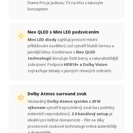
Frame Pro je jedinou TV na trhu s takovým
konceptem.
Neo QLED s Mini LED podsvícením
Mini LED diody
zajišťují precizní místní
přibližování osvětlení, což vytváří hlubší černou a
jasnější bílou. Kombinace s
Neo QLED
technologií
doručuje čisté barvy a naturalističtější
zobrazení. Podpora
HDR10+ a Dolby Vision
zvýrazňuje detaily v jasných i tmavých scénách.
Dolby Atmos surround zvuk
Vestavěný
Dolby Atmos systém s 20 W
výkonem
vytváří trojrozměrný zvuk bez potřeby
externích reproduktorů.
2.0 kanálový setup
je
ideální pro běžné domácnosti – film se díky
prostorové zvukové technologii vnímá autentičtěji
a dramatičtěji.