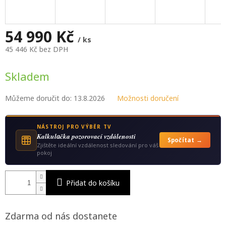
M
A
54 990 Kč
/ ks
45 446 Kč bez DPH
Měrná
cena:
Skladem
Můžeme doručit do:
13.8.2026
Možnosti doručení
NÁSTROJ PRO VÝBĚR TV
Kalkulаčka pozorovací vzdálenosti
Spočítat →
Zjištěte ideální vzdálenost sledování pro váš
pokoj
Přidat do košíku
Zdarma od nás dostanete