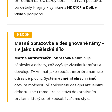
přírodních barev. Každý detail – od tváří postav až
po detaily krajiny – vynikne s
HDR10+ a Dolby
Vision
podporou.
DESIGN
Matná obrazovka a designované rámy –
TV jako umělecké dílo
Matná antirefrakční obrazovka
eliminuje
záblesky a odrazy, což zvyšuje vizuální komfort a
dovoluje TV vnímat jako součást interiéru namísto
odrazivé plochy. Systém
vyměnitelných rámů
otevírá možnosti přizpůsobení designu aktuálnímu
dekoru. The Frame Pro se stává dekorativním
prvkem, který se přizpůsobí vašemu stylu.