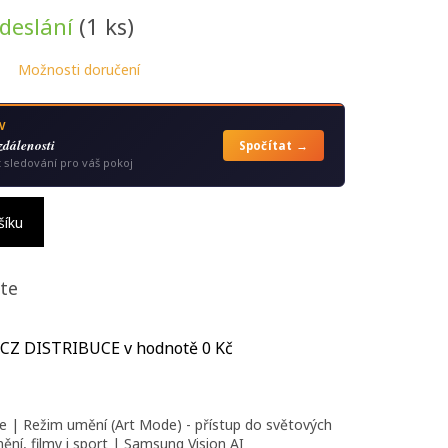
odeslání
(1 ks)
Možnosti doručení
V
zdálenosti
Spočítat →
t sledování pro váš pokoj
šíku
te
 CZ DISTRIBUCE
v hodnotě 0 Kč
ie |
Režim umění (Art Mode) - přístup do světových
ní, filmy i sport | Samsung Vision AI