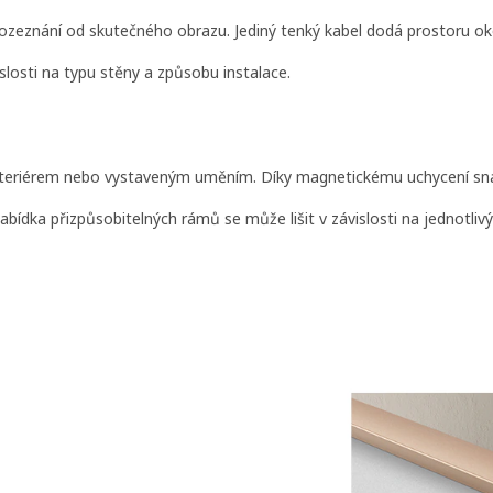
ozeznání od skutečného obrazu. Jediný tenký kabel dodá prostoru oko
slosti na typu stěny a způsobu instalace.
ým interiérem nebo vystaveným uměním. Díky magnetickému uchycení s
ídka přizpůsobitelných rámů se může lišit v závislosti na jednotliv