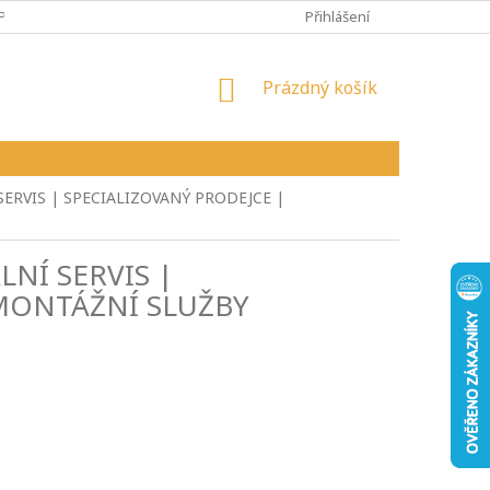
PY
VŠEOBECNÉ OBCHODNÍ PODMÍNKY
Přihlášení
REKLAMAČNÍ ŘÁD
NÁKUPNÍ
Prázdný košík
KOŠÍK
SERVIS | SPECIALIZOVANÝ PRODEJCE |
LNÍ SERVIS |
 MONTÁŽNÍ SLUŽBY