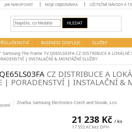
JAK NAKUPOVAT
MOJE OBJEDNÁVKA
UŽITEČNÉ NÁVODY A TI
HLEDAT
PŘÍSLUŠENSTVÍ
BUSINESS DISPLEJE
SLUŽBY
" Samsung The Frame TV QE65LS03FA
CZ DISTRIBUCE A LOKÁLNÍ 
RADENSTVÍ | INSTALAČNÍ & MONTÁŽNÍ SLUŽBY
 QE65LS03FA
CZ DISTRIBUCE A LOKÁ
E | PORADENSTVÍ | INSTALAČNÍ &
Značka:
Samsung Electronics Czech and Slovak, s.r.o.
ocení
21 238 Kč
/ ks
17 552 Kč bez DPH