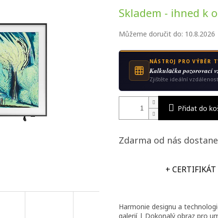
Měrná
Skladem - ihned k 
cena:
Můžeme doručit do:
10.8.2026
NÁSTROJ PRO VÝBĚR T
Kalkulаčka pozorovací v
Zjištěte ideální vzdálenos
Přidat do ko
Zdarma od nás dostane
+ CERTIFIKÁT
Harmonie designu a technolog
galerií |
Dokonalý obraz pro umě