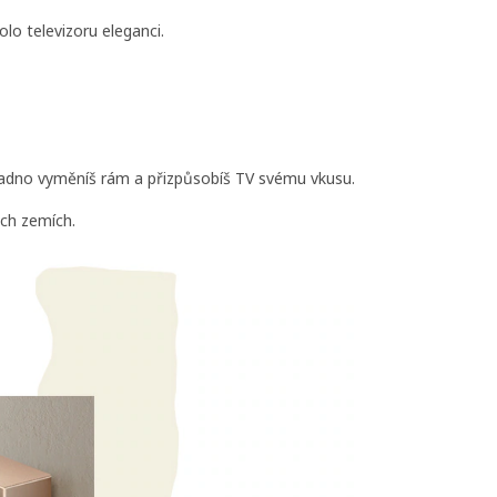
lo televizoru eleganci.
nadno vyměníš rám a přizpůsobíš TV svému vkusu.
ých zemích.