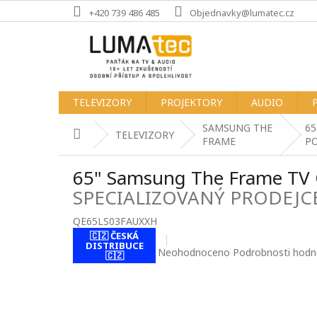
Přejít
+420 739 486 485
Objednavky@lumatec.cz
na
obsah
TELEVIZORY
PROJEKTORY
AUDIO
SAMSUNG THE
65
Domů
TELEVIZORY
FRAME
PO
65" Samsung The Frame TV
SPECIALIZOVANÝ PRODEJC
QE65LS03FAUXXH
🇨🇿 ČESKÁ
DISTRIBUCE
Průměrné
Neohodnoceno
Podrobnosti hodn
🇨🇿
hodnocení
produktu
je
0,0