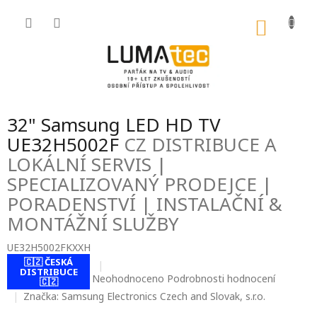
Přejít
na
NÁKU
obsah
KOŠÍK
32" Samsung LED HD TV
UE32H5002F
CZ DISTRIBUCE A
LOKÁLNÍ SERVIS |
SPECIALIZOVANÝ PRODEJCE |
PORADENSTVÍ | INSTALAČNÍ &
MONTÁŽNÍ SLUŽBY
UE32H5002FKXXH
🇨🇿 ČESKÁ
DISTRIBUCE
Průměrné
Neohodnoceno
Podrobnosti hodnocení
🇨🇿
hodnocení
Značka:
Samsung Electronics Czech and Slovak, s.r.o.
produktu