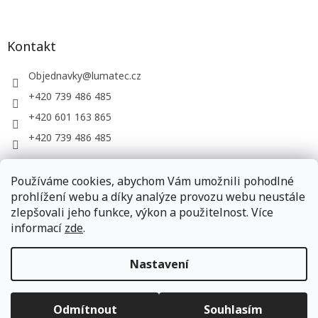
Kontakt
Objednavky
@
lumatec.cz
+420 739 486 485
+420 601 163 865
+420 739 486 485
Používáme cookies, abychom Vám umožnili pohodlné
LUMATEC, s.r.o. - web společnosti
prohlížení webu a díky analýze provozu webu neustále
zlepšovali jeho funkce, výkon a použitelnost. Více
informací
zde
.
Vytvořil Shoptet
Nastavení
Copyright 2026
LUMATEC.store
. Všechna práva vyhrazena.
Odmítnout
Souhlasím
Upravit nastavení cookies