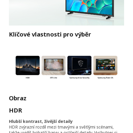
Klíčové vlastnosti pro výběr
Obraz
HDR
Hlubší kontrast, živější detaily
HDR zvýrazní rozdíl mezi tmavými a světlými scénami,
takže uvidíš bohatší barvy a ostřejší detaily. Vychutnej si