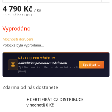
A
4 790 Kč
/ ks
3 959 Kč bez DPH
Měrná
cena:
Vyprodáno
Možnosti doručení
Položka byla vyprodána…
NÁSTROJ PRO VÝBĚR TV
Kalkulаčka pozorovací vzdálenosti
Spočítat →
Zjištěte ideální vzdálenost sledování pro váš
pokoj
Zdarma od nás dostanete
+ CERTIFIKÁT CZ DISTRIBUCE
v hodnotě 0 Kč