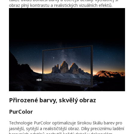
obraz plný kontrastu a realistických vizuálních efektů.
Přirozené barvy, skvělý obraz
PurColor
Technologie PurColor optimalizuje širokou škálu barev pro
jasnější, sytější a realističtější obraz. Díky preciznímu ladění