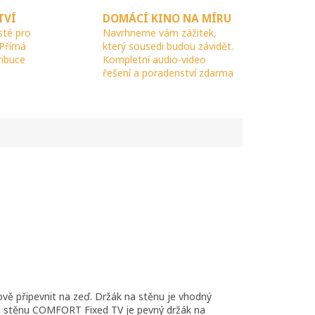
TVÍ
DOMÁCÍ KINO NA MÍRU
sté pro
Navrhneme vám zážitek,
 Přímá
který sousedi budou závidět.
ribuce
Kompletní audio-video
řešení a poradenství zdarma
vě připevnit na zeď. Držák na stěnu je vhodný
 na stěnu COMFORT Fixed TV je pevný držák na