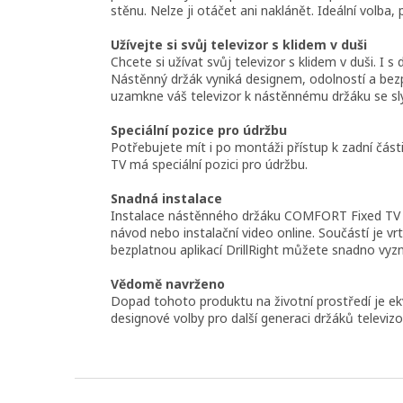
stěnu. Nelze ji otáčet ani naklánět. Ideální volba,
Užívejte si svůj televizor s klidem v duši
Chcete si užívat svůj televizor s klidem v duši
Nástěnný držák vyniká designem, odolností a be
uzamkne váš televizor k nástěnnému držáku se sly
Speciální pozice pro údržbu
Potřebujete mít i po montáži přístup k zadní čás
TV má speciální pozici pro údržbu.
Snadná instalace
Instalace nástěnného držáku COMFORT Fixed TV je
návod nebo instalační video online. Součástí je 
bezplatnou aplikací DrillRight můžete snadno vyzna
Vědomě navrženo
Dopad tohoto produktu na životní prostředí je ekv
designové volby pro další generaci držáků televizo
Z