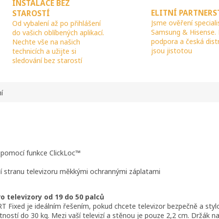
INSTALACE BEZ
ELITNÍ PARTNERS
STAROSTÍ
Jsme ověření speciali
Od vybalení až po přihlášení
Samsung & Hisense.
do vašich oblíbených aplikací.
podpora a česká dist
Nechte vše na našich
jsou jistotou
technicích a užijte si
sledování bez starostí
í
m pomocí funkce ClickLoc™
ní stranu televizoru měkkými ochrannými záplatami
o televizory od 19 do 50 palců
 Fixed je ideálním řešením, pokud chcete televizor bezpečně a stylo
otností do 30 kg. Mezi vaší televizí a stěnou je pouze 2,2 cm. Držák