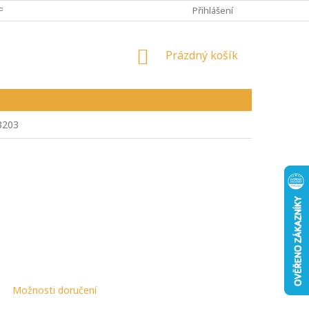
PY
VŠEOBECNÉ OBCHODNÍ PODMÍNKY
Přihlášení
REKLAMAČNÍ ŘÁD
NÁKUPNÍ
Prázdný košík
KOŠÍK
3203
Možnosti doručení