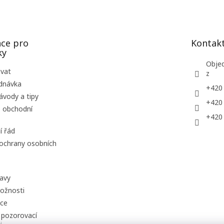
ce pro
Kontak
ky
Obje
ovat
z
dnávka
+420
ávody a tipy
+420
 obchodní
+420
í řád
ochrany osobních
avy
ožnosti
uce
 pozorovací