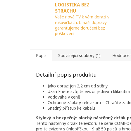
LOGISTIKA BEZ
STRACHU
Vaše nová TV k vám dorazí v
rukavičkách. U naší dopravy
garantujeme doručení bez
poškození
Popis
Související soubory (1)
Hodnocen
Detailní popis produktu
Jako obraz: jen 2,2 cm od stěny
Uzamkněte svůj televizor jediným kliknutí
Vodováha v ceně
Ochranné záplaty televizoru – Chraňte zad
Snadný přístup ke kabelu
Stylový a bezpečný: plochý nástěnný držák pr
Tento nástěnný držák televizoru ze série COMFORT
pro televizory s úhlopříčkou 19 až 50 palců a hm