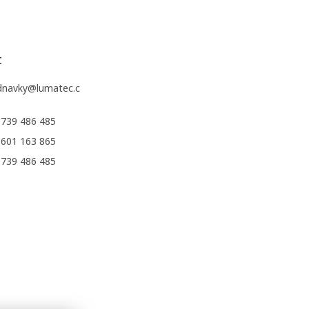
t
dnavky
@
lumatec.c
 739 486 485
 601 163 865
 739 486 485