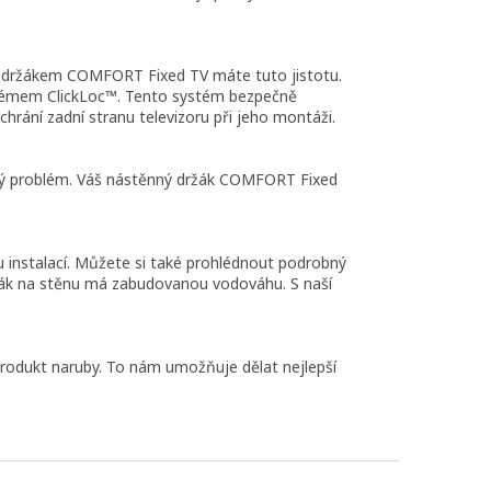
ným držákem COMFORT Fixed TV máte tuto jistotu.
stémem ClickLoc™. Tento systém bezpečně
rání zadní stranu televizoru při jeho montáži.
ádný problém. Váš nástěnný držák COMFORT Fixed
 instalací. Můžete si také prohlédnout podrobný
ržák na stěnu má zabudovanou vodováhu. S naší
 produkt naruby. To nám umožňuje dělat nejlepší