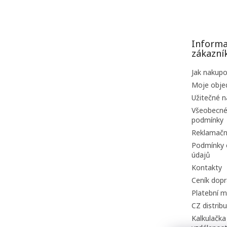
á
p
a
t
Informa
í
zákazní
Jak nakup
Moje obje
Užitečné n
Všeobecné
podmínky
Reklamačn
Podmínky 
údajů
Kontakty
Ceník dopr
Platební m
CZ distrib
Kalkulačka