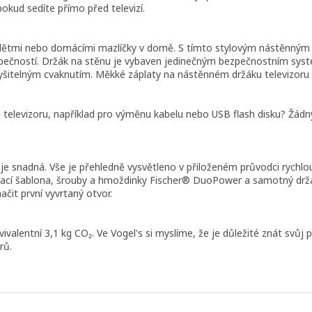
 pokud sedíte přímo před televizí.
. I s dětmi nebo domácími mazlíčky v domě. S tímto stylovým nástěn
zpečností. Držák na stěnu je vybaven jedinečným bezpečnostním sy
šitelným cvaknutím. Měkké záplaty na nástěnném držáku televizoru ch
ti televizoru, například pro výměnu kabelu nebo USB flash disku? Ž
 snadná. Vše je přehledně vysvětleno v přiloženém průvodci rychlou
vrtací šablona, ​​šrouby a hmoždinky Fischer® DuoPower a samotný d
čit první vyvrtaný otvor.
ivalentní 3,1 kg CO₂. Ve Vogel's si myslíme, že je důležité znát svůj
rů.