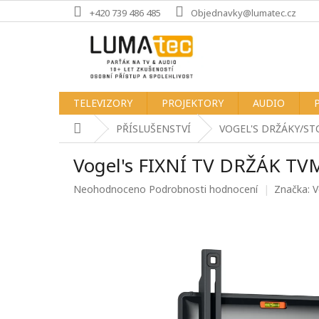
Přejít
+420 739 486 485
Objednavky@lumatec.cz
na
obsah
TELEVIZORY
PROJEKTORY
AUDIO
Domů
PŘÍSLUŠENSTVÍ
VOGEL'S DRŽÁKY/ST
Vogel's FIXNÍ TV DRŽÁK TV
Průměrné
Neohodnoceno
Podrobnosti hodnocení
Značka:
V
hodnocení
produktu
je
0,0
z
5
hvězdiček.