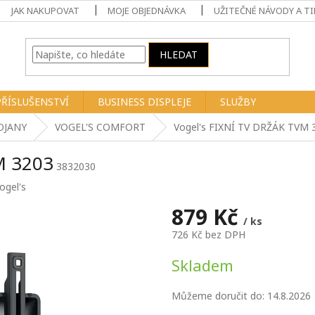
JAK NAKUPOVAT
MOJE OBJEDNÁVKA
UŽITEČNÉ NÁVODY A TI
HLEDAT
PŘÍSLUŠENSTVÍ
BUSINESS DISPLEJE
SLUŽBY
OJANY
VOGEL'S COMFORT
Vogel's FIXNÍ TV DRŽÁK TVM 
M 3203
3832030
ogel's
879 Kč
/ ks
726 Kč bez DPH
Měrná
Skladem
cena:
Můžeme doručit do:
14.8.2026