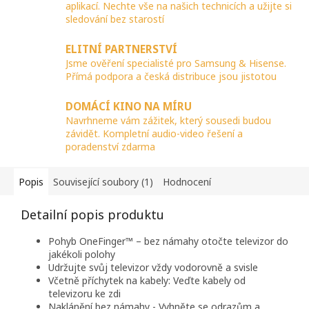
aplikací. Nechte vše na našich technicích a užijte si
sledování bez starostí
ELITNÍ PARTNERSTVÍ
Jsme ověření specialisté pro Samsung & Hisense.
Přímá podpora a česká distribuce jsou jistotou
DOMÁCÍ KINO NA MÍRU
Navrhneme vám zážitek, který sousedi budou
závidět. Kompletní audio-video řešení a
poradenství zdarma
Popis
Související soubory (1)
Hodnocení
Detailní popis produktu
Pohyb OneFinger™ – bez námahy otočte televizor do
jakékoli polohy
Udržujte svůj televizor vždy vodorovně a svisle
Včetně příchytek na kabely: Veďte kabely od
televizoru ke zdi
Naklánění bez námahy - Vyhněte se odrazům a