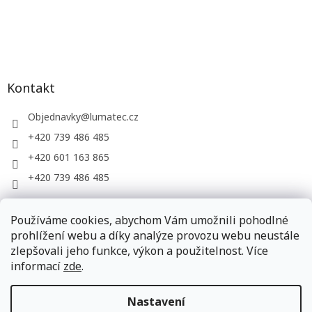
Kontakt
Objednavky
@
lumatec.cz
+420 739 486 485
+420 601 163 865
+420 739 486 485
Používáme cookies, abychom Vám umožnili pohodlné
LUMATEC, s.r.o. - web společnosti
prohlížení webu a díky analýze provozu webu neustále
zlepšovali jeho funkce, výkon a použitelnost. Více
informací
zde
.
Vytvořil Shoptet
Nastavení