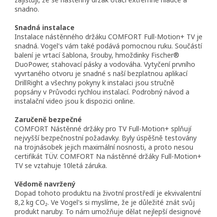
snadno.
Snadná instalace
Instalace nástěnného držáku COMFORT Full-Motion+ TV je
snadná. Vogel's vám také podává pomocnou ruku. Součástí
balení je vrtací šablona, ​​šrouby, hmoždinky Fischer®
DuoPower, stahovací pásky a vodováha. Vytyčení prvního
vyvrtaného otvoru je snadné s naší bezplatnou aplikací
DrillRight a všechny pokyny k instalaci jsou stručně
popsány v Průvodci rychlou instalací. Podrobný návod a
instalační video jsou k dispozici online.
Zaručeně bezpečné
COMFORT Nástěnné držáky pro TV Full-Motion+ splňují
nejvyšší bezpečnostní požadavky. Byly úspěšně testovány
na trojnásobek jejich maximální nosnosti, a proto nesou
certifikát TÜV. COMFORT Na nástěnné držáky Full-Motion+
TV se vztahuje 10letá záruka.
Vědomě navržený
Dopad tohoto produktu na životní prostředí je ekvivalentní
8,2 kg CO₂. Ve Vogel's si myslíme, že je důležité znát svůj
produkt naruby. To nám umožňuje dělat nejlepší designové