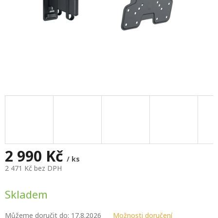
2 990 Kč
/ ks
2 471 Kč bez DPH
Měrná
cena:
Skladem
Můžeme doručit do:
17.8.2026
Možnosti doručení