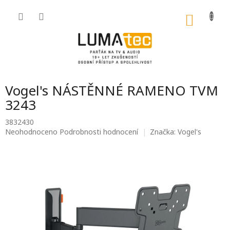
Přejít
na
NÁKU
obsah
KOŠÍK
Vogel's NÁSTĚNNÉ RAMENO TVM
3243
3832430
Průměrné
Neohodnoceno
Podrobnosti hodnocení
Značka:
Vogel's
hodnocení
produktu
je
0,0
z
5
hvězdiček.