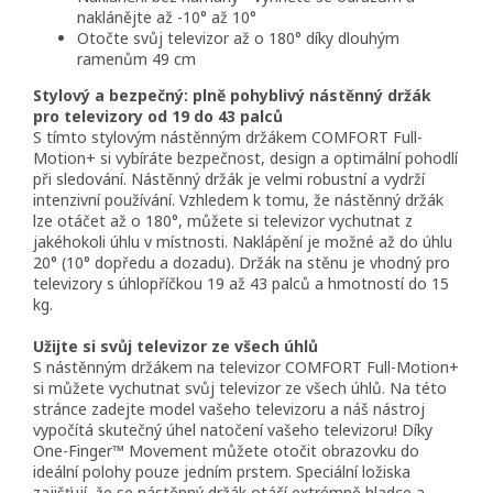
naklánějte až -10° až 10°
Otočte svůj televizor až o 180° díky dlouhým
ramenům 49 cm
Stylový a bezpečný: plně pohyblivý nástěnný držák
pro televizory od 19 do 43 palců
S tímto stylovým nástěnným držákem COMFORT Full-
Motion+ si vybíráte bezpečnost, design a optimální pohodlí
při sledování. Nástěnný držák je velmi robustní a vydrží
intenzivní používání. Vzhledem k tomu, že nástěnný držák
lze otáčet až o 180°, můžete si televizor vychutnat z
jakéhokoli úhlu v místnosti. Naklápění je možné až do úhlu
20° (10° dopředu a dozadu). Držák na stěnu je vhodný pro
televizory s úhlopříčkou 19 až 43 palců a hmotností do 15
kg.
Užijte si svůj televizor ze všech úhlů
S nástěnným držákem na televizor COMFORT Full-Motion+
si můžete vychutnat svůj televizor ze všech úhlů. Na této
stránce zadejte model vašeho televizoru a náš nástroj
vypočítá skutečný úhel natočení vašeho televizoru! Díky
One-Finger™ Movement můžete otočit obrazovku do
ideální polohy pouze jedním prstem. Speciální ložiska
zajišťují, že se nástěnný držák otáčí extrémně hladce a