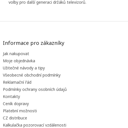
volby pro další generaci držáků televizorů.
Z
á
p
a
Informace pro zákazníky
t
Jak nakupovat
í
Moje objednávka
Užitečné návody a tipy
Všeobecné obchodní podmínky
Reklamační řád
Podmínky ochrany osobních údajů
Kontakty
Ceník dopravy
Platební možnosti
CZ distribuce
Kalkulačka pozorovací vzdálenosti