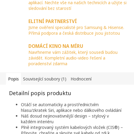
aplikací. Nechte vše na našich technicích a užijte si
sledování bez starostí
ELITNÍ PARTNERSTVÍ
Jsme ověření specialisté pro Samsung & Hisense.
Přímá podpora a česká distribuce jsou jistotou
DOMÁCÍ KINO NA MÍRU
Navrhneme vám zážitek, který sousedi budou
závidět. Kompletní audio-video řešení a
poradenství zdarma
Popis
Související soubory (1)
Hodnocení
Detailní popis produktu
Otáčí se automaticky a prostřednictvím
hlasu/zkratek Siri, aplikace nebo dálkového ovládání
Náš dosud nejinovativnější design – stylový v
každém interiéru
Plně integrovaný systém kabelových vložek (CIS®) –
Připojte, chraňte a skryjte své kabely od zdi k