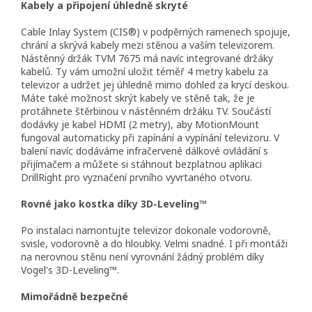
Kabely a připojení úhledně skryté
Cable Inlay System (CIS®) v podpěrných ramenech spojuje,
chrání a skrývá kabely mezi stěnou a vaším televizorem.
Nástěnný držák TVM 7675 má navíc integrované držáky
kabelů. Ty vám umožní uložit téměř 4 metry kabelu za
televizor a udržet jej úhledně mimo dohled za krycí deskou.
Máte také možnost skrýt kabely ve stěně tak, že je
protáhnete štěrbinou v nástěnném držáku TV. Součástí
dodávky je kabel HDMI (2 metry), aby MotionMount
fungoval automaticky při zapínání a vypínání televizoru. V
balení navíc dodáváme infračervené dálkové ovládání s
přijímačem a můžete si stáhnout bezplatnou aplikaci
DrillRight pro vyznačení prvního vyvrtaného otvoru.
Rovné jako kostka díky 3D-Leveling™
Po instalaci namontujte televizor dokonale vodorovně,
svisle, vodorovně a do hloubky. Velmi snadné. I při montáži
na nerovnou stěnu není vyrovnání žádný problém díky
Vogel's 3D-Leveling™.
Mimořádně bezpečné