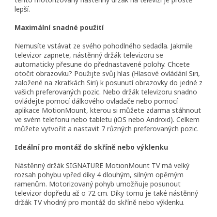
lepší.
Maximální snadné použití
Nemusíte vstávat ze svého pohodlného sedadla. Jakmile
televizor zapnete, nástěnný držák televizoru se
automaticky přesune do přednastavené polohy. Chcete
otočit obrazovku? Použijte svůj hlas (Hlasové ovládání Siri,
založené na zkratkách Siri) k posunutí obrazovky do jedné z
vašich preferovaných pozic. Nebo držák televizoru snadno
ovládejte pomocí dálkového ovladače nebo pomocí
aplikace MotionMount, kterou si můžete zdarma stáhnout
ve svém telefonu nebo tabletu (iOS nebo Android). Celkem
můžete vytvořit a nastavit 7 různých preferovaných pozic.
Ideální pro montáž do skříně nebo výklenku
Nástěnný držák SIGNATURE MotionMount TV má velký
rozsah pohybu vpřed díky 4 dlouhým, silným opěrným
ramenům. Motorizovaný pohyb umožňuje posunout
televizor dopředu až o 72 cm. Díky tomu je také nástěnný
držák TV vhodný pro montáž do skříně nebo výklenku.