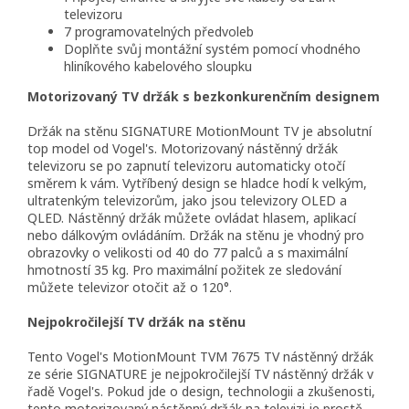
televizoru
7 programovatelných předvoleb
Doplňte svůj montážní systém pomocí vhodného
hliníkového kabelového sloupku
Motorizovaný TV držák s bezkonkurenčním designem
Držák na stěnu SIGNATURE MotionMount TV je absolutní
top model od Vogel's. Motorizovaný nástěnný držák
televizoru se po zapnutí televizoru automaticky otočí
směrem k vám. Vytříbený design se hladce hodí k velkým,
ultratenkým televizorům, jako jsou televizory OLED a
QLED. Nástěnný držák můžete ovládat hlasem, aplikací
nebo dálkovým ovládáním. Držák na stěnu je vhodný pro
obrazovky o velikosti od 40 do 77 palců a s maximální
hmotností 35 kg. Pro maximální požitek ze sledování
můžete televizor otočit až o 120°.
Nejpokročilejší TV držák na stěnu
Tento Vogel's MotionMount TVM 7675 TV nástěnný držák
ze série SIGNATURE je nejpokročilejší TV nástěnný držák v
řadě Vogel's. Pokud jde o design, technologii a zkušenosti,
tento motorizovaný nástěnný držák na televizi je prostě