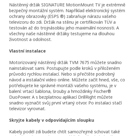
Nástěnný držák SIGNATURE MotionMount TV je extrémně
bezpečný montážní systém. Například elektronický systém
ochrany obrazovky (ESPS ®) zabraňuje nárazu vašeho
televizoru do zdi. Držák na stěnu je certifikován TÜV a
testován až do trojnásobku jeho maximální nosnosti. A
všechny naše nástěnné držáky testujeme na dlouhou
životnost a odolnost.
Vlastní instalace
Motorizovaný nástěnný držák TVM 7675 můžete snadno
nainstalovat sami. Postupujte podle kroků v přiloženém
průvodci rychlou instalací. Nebo si přečtěte podrobný
návod a instalační video online. Můžete začít hned, vše, co
potřebujete ke správné montáži vašeho systému, je v
balení: vrtací šablona, ​​šrouby a hmoždinky Fischer®
DuoPower. A s bezplatnou aplikací DrillRight můžete
snadno vyznačit svůj první vrtaný otvor. Po instalaci stačí
televizor vyrovnat.
Skryjte kabely v odpovídajícím sloupku
Kabely podél zdi budete chtít samozřejmě schovat také