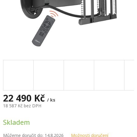
22 490 Kč
/ ks
18 587 Kč bez DPH
Měrná
cena:
Skladem
Můžeme doručit do:
14.8.2026
Možnosti doručení