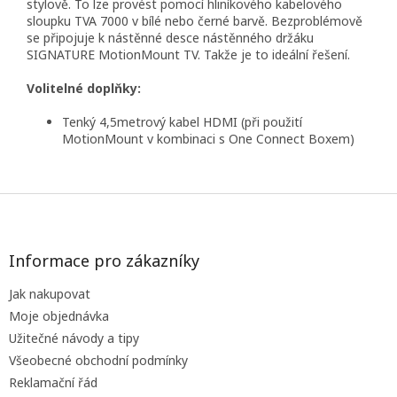
stylově. To lze provést pomocí hliníkového kabelového
sloupku TVA 7000 v bílé nebo černé barvě. Bezproblémově
se připojuje k nástěnné desce nástěnného držáku
SIGNATURE MotionMount TV. Takže je to ideální řešení.
Volitelné doplňky:
Tenký 4,5metrový kabel HDMI (při použití
MotionMount v kombinaci s One Connect Boxem)
Z
á
p
a
Informace pro zákazníky
t
Jak nakupovat
í
Moje objednávka
Užitečné návody a tipy
Všeobecné obchodní podmínky
Reklamační řád