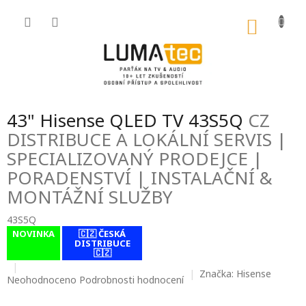
Přejít
na
NÁKU
obsah
KOŠÍK
43" Hisense QLED TV 43S5Q
CZ
DISTRIBUCE A LOKÁLNÍ SERVIS |
SPECIALIZOVANÝ PRODEJCE |
PORADENSTVÍ | INSTALAČNÍ &
MONTÁŽNÍ SLUŽBY
43S5Q
NOVINKA
🇨🇿 ČESKÁ
contact-form-
DISTRIBUCE
0
🇨🇿
Značka:
Hisense
Průměrné
Neohodnoceno
Podrobnosti hodnocení
hodnocení
produktu