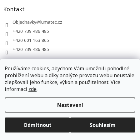
Kontakt
Objednavky
@
lumatec.cz
+420 739 486 485
+420 601 163 865
+420 739 486 485
Používáme cookies, abychom Vám umožnili pohodlné
LUMATEC, s.r.o. - web společnosti
prohlížení webu a díky analýze provozu webu neustále
zlepšovali jeho funkce, výkon a použitelnost. Více
informací
zde
.
Vytvořil Shoptet
Nastavení
Copyright 2026
LUMATEC.store
. Všechna práva vyhrazena.
Odmítnout
Souhlasím
Upravit nastavení cookies