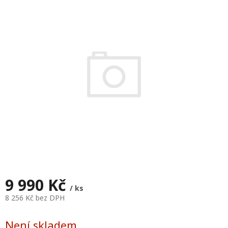
je
0,0
z
5
hvězdiček.
9 990 Kč
/ ks
8 256 Kč bez DPH
Měrná
cena:
Není skladem