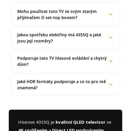
Mohu používat tuto TV se svým starým
přijímačem či set-top boxem?
Jakou spotřebu elektřiny má 43S5Q a jaké
jsou její rozměry?
Podporuje tato TV hlasové ovládání a chytrý
dům?
Jaké HDR formáty podporuje a co to pro mě
znamená?
Hisense 43S5Q je
kvalitní QLED televizor
se
4K rozlišením
a
Direct LED podsvícením
,