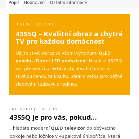
Popis
Hodnocení
Ostatní informace
HISENSE QLED TV
43S5Q – Kvalitní obraz a chytrá
TV pro každou domácnost
Užijte si 4K obraz se všemi výhodami
QLED
panelu
a
Direct LED podsvícení
. Hisense 43S5Q
vás přesvědčí praktičností, dosahu funkcí a
skvělou cenou za kvalitu. Ideální volba pro běžné
sledování i zábavu s rodinou.
PRO KOHO JE TATO TV
43S5Q je pro vás, pokud…
…hledáte moderní
QLED televizor
do obývacího
pokoje nebo ložnice v 43palcové úhlopříčce, která