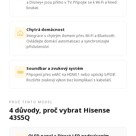
a Disney+ jsou přímo v TV. Připojte se k Wi-Fi a hned
koukat.
Chytrá domácnost
Integrace s chytrým domem přes Wi-Fi a Bluetooth.
Ovládejte domácí automatizaci a synchronizujte
příslušenství.
Soundbar a zvukový systém
Připojení přes eARC na HDMI 1 nebo optický S/PDIF.
Rozšiřte zvukový výkon bez komplikací s kabeláží.
PROČ TENTO MODEL
4 důvody, proč vybrat Hisense
43S5Q
QLED panel s Direct LED podsvícením