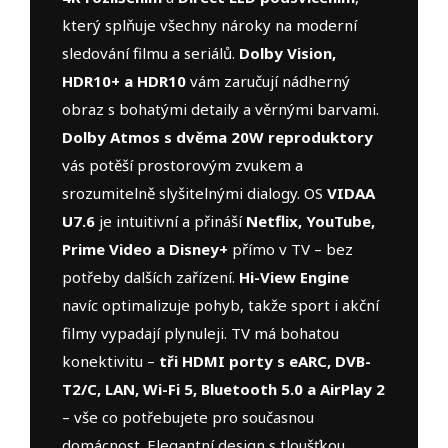
který splňuje všechny nároky na moderní
sledování filmu a seriálů.
Dolby Vision,
HDR10+ a HDR10
vám zaručují nádherný
obraz s bohatými detaily a věrnými barvami.
Dolby Atmos s dvěma 20W reproduktory
vás potěší prostorovým zvukem a
srozumitelně slyšitelnými dialogy. OS
VIDAA
U7.6
je intuitivní a přináší
Netflix, YouTube,
Prime Video a Disney+
přímo v TV – bez
potřeby dalších zařízení.
Hi-View Engine
navíc optimalizuje pohyb, takže sport i akční
filmy vypadají plynuleji. TV má bohatou
konektivitu –
tři HDMI porty s eARC, DVB-
T2/C, LAN, Wi-Fi 5, Bluetooth 5.0 a AirPlay 2
– vše co potřebujete pro současnou
domácnost. Elegantní design s tloušťkou