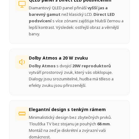
Diamantový QLED panel přináší
vyšší jas a
barevný gamut
než klasický LCD.
Direct LED
podsvícení
s více zónami zajišťuje hlubší černou a
lepší kontrast. Výsledek: ostřejší obraz a věrnější
barvy.
Dolby Atmos a 20 W zvuku
Dolby Atmos
s dvojicí
20W reproduktorů
vytváří prostorový zvuk, který vás obklopuje.
Dialogy jsou srozumitelné, hudba má těleso a
efekty zvuku jsou přirozenější.
Elegantní design s tenkým rámem
Minimalistický design bez zbytečných prvků.
Tloušťka TV bez stojanu je pouhých
68 mm
.
Montáž na zeď je diskrétní a zvýrazní vaši
domácnost.