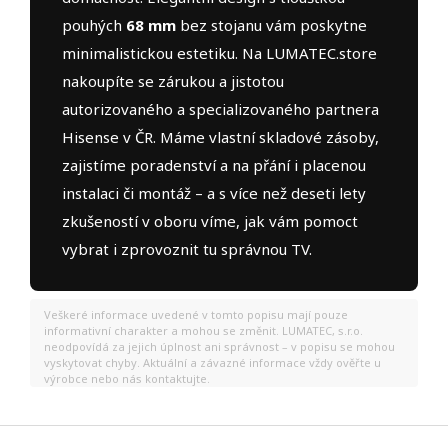
pouhých
68 mm
bez stojanu vám poskytne
minimalistickou estetiku. Na LUMATEC.store
nakoupíte se zárukou a jistotou
autorizovaného a specializovaného partnera
Hisense v ČR. Máme vlastní skladové zásoby,
zajistíme poradenství a na přání i placenou
instalaci či montáž – a s více než deseti lety
zkušeností v oboru víme, jak vám pomoct
vybrat i zprovoznit tu správnou TV.
Veškeré informace uvedené v tomto popisu mají pouze
informativní charakter a mohou se změnit. LUMATEC, s.r.o.
neodpovídá za jejich úplnost ani správnost – v popisu se mohou
vyskytovat chyby. Aktuální a závazné informace vždy ověřte u
výrobce nebo nás kontaktujte.
Z