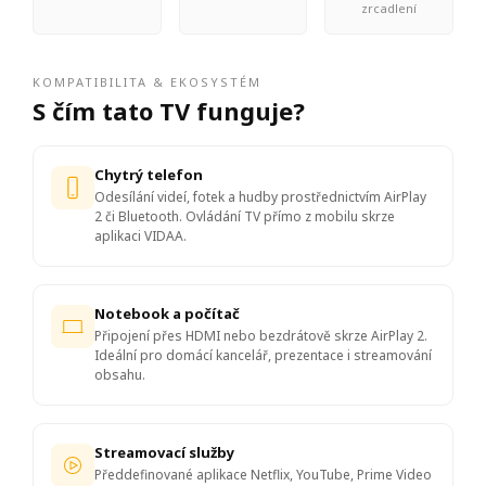
zrcadlení
KOMPATIBILITA & EKOSYSTÉM
S čím tato TV funguje?
Chytrý telefon
Odesílání videí, fotek a hudby prostřednictvím AirPlay
2 či Bluetooth. Ovládání TV přímo z mobilu skrze
aplikaci VIDAA.
Notebook a počítač
Připojení přes HDMI nebo bezdrátově skrze AirPlay 2.
Ideální pro domácí kancelář, prezentace i streamování
obsahu.
Streamovací služby
Předdefinované aplikace Netflix, YouTube, Prime Video