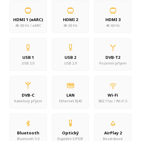
HDMI 1 (eARC)
HDMI 2
HDMI 3
4K 60 Hz / eARC
4K 60 Hz
4K 60 Hz
USB 1
USB 2
DVB-T2
USB 2.0
USB 2.0
Pozemní příjem
DVB-C
LAN
Wi-Fi
Kabelový příjem
Ethernet RJ45
802.11ac / Wi-Fi 5
Bluetooth
Optický
AirPlay 2
Bluetooth 5.0
Digitální S/PDIF
Bezdrátové