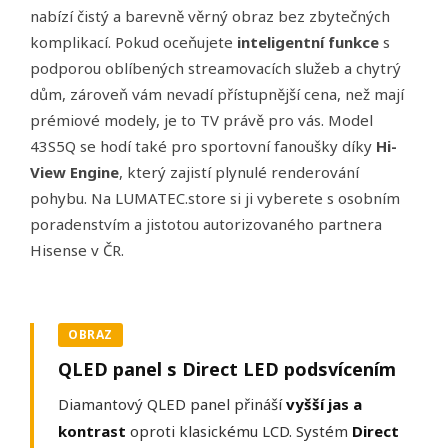
nabízí čistý a barevně věrný obraz bez zbytečných
komplikací. Pokud oceňujete
inteligentní funkce
s
podporou oblíbených streamovacích služeb a chytrý
dům, zároveň vám nevadí přístupnější cena, než mají
prémiové modely, je to TV právě pro vás. Model
43S5Q se hodí také pro sportovní fanoušky díky
Hi-
View Engine
, který zajistí plynulé renderování
pohybu. Na LUMATEC.store si ji vyberete s osobním
poradenstvím a jistotou autorizovaného partnera
Hisense v ČR.
OBRAZ
QLED panel s Direct LED podsvícením
Diamantový QLED panel přináší
vyšší jas a
kontrast
oproti klasickému LCD. Systém
Direct