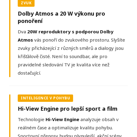
ZVUK
Dolby Atmos a 20 W výkonu pro
ponoření
Dva
20W reproduktory s podporou Dolby
Atmos
vás ponoří do zvukového prostoru. Slyšíte
zvuky přicházející z různých směrů a dialogy jsou
křišťálově čisté. Není to soundbar, ale pro
pravidelné sledování TV je kvalita více než
dostačující.
INTELIGENCE V POHYBU
Hi-View Engine pro lepší sport a film
Technologie
Hi-View Engine
analyzuje obsah v
reálném čase a optimalizuje kvalitu pohybu.
Sportovní přenosy budou plynulejší, akční scény