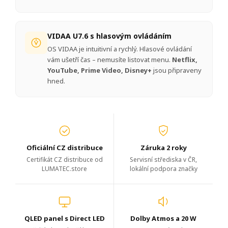
VIDAA U7.6 s hlasovým ovládáním
OS VIDAA je intuitivní a rychlý. Hlasové ovládání
vám ušetří čas – nemusíte listovat menu.
Netflix,
YouTube, Prime Video, Disney+
jsou připraveny
hned.
Oficiální CZ distribuce
Záruka 2 roky
Certifikát CZ distribuce od
Servisní střediska v ČR,
LUMATEC.store
lokální podpora značky
QLED panel s Direct LED
Dolby Atmos a 20 W