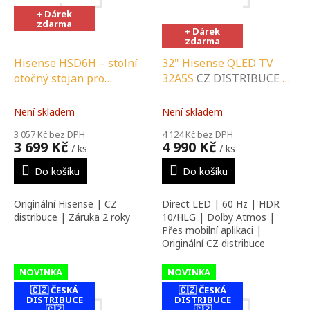
s
o
contact-form-
+ Dárek
0
p
d
zdarma
r
u
+ Dárek
zdarma
o
k
d
t
Hisense HSD6H – stolní
32" Hisense QLED TV
u
ů
otočný stojan pro
32A5S
CZ DISTRIBUCE A
k
projektor C1
CZ
LOKÁLNÍ SERVIS |
t
DISTRIBUCE A LOKÁLNÍ
SPECIALIZOVANÝ
Není skladem
Není skladem
ů
SERVIS |
PRODEJCE |
3 057 Kč bez DPH
4 124 Kč bez DPH
SPECIALIZOVANÝ
PORADENSTVÍ |
3 699 Kč
4 990 Kč
/ ks
/ ks
PRODEJCE |
INSTALAČNÍ &
PORADENSTVÍ |
MONTÁŽNÍ SLUŽBY
Do košíku
Do košíku
INSTALAČNÍ &
MONTÁŽNÍ SLUŽBY
Originální Hisense | CZ
Direct LED | 60 Hz | HDR
distribuce | Záruka 2 roky
10/HLG | Dolby Atmos |
Přes mobilní aplikaci |
Originální CZ distribuce
NOVINKA
NOVINKA
🇨🇿 ČESKÁ
🇨🇿 ČESKÁ
DISTRIBUCE
DISTRIBUCE
🇨🇿
🇨🇿