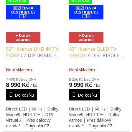
NOVINKA
NOVINKA
🇨🇿 ČESKÁ
🇨🇿 ČESKÁ
DISTRIBUCE
DISTRIBUCE
🇨🇿
🇨🇿
contact-form-
contact-form-
0
0
+ Dárek
+ Dárek
zdarma
zdarma
55" Hisense UHD 4K TV
43" Hisense QLED TV
55A6S
CZ DISTRIBUCE A
43S5Q
CZ DISTRIBUCE A
LOKÁLNÍ SERVIS |
LOKÁLNÍ SERVIS |
SPECIALIZOVANÝ
SPECIALIZOVANÝ
Není skladem
Není skladem
PRODEJCE |
PRODEJCE |
7 430 Kč bez DPH
8 256 Kč bez DPH
PORADENSTVÍ |
PORADENSTVÍ |
8 990 Kč
9 990 Kč
/ ks
/ ks
INSTALAČNÍ &
INSTALAČNÍ &
MONTÁŽNÍ SLUŽBY
MONTÁŽNÍ SLUŽBY
Do košíku
Do košíku
Direct LED | 60 Hz | Dolby
Direct LED | 60 Hz | Dolby
Vision®, HDR 10+ | DTS
Vision®, HDR 10+ | Dolby
Virtual X | Přes dálkový
Atmos | Přes dálkový
ovladač | Originální CZ
ovladač | Originální CZ
distribuce
distribuce