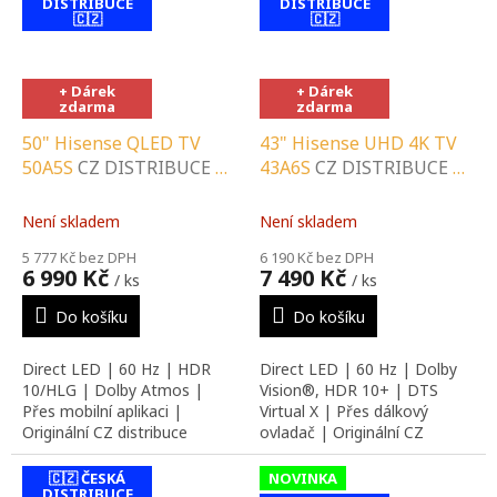
DISTRIBUCE
DISTRIBUCE
🇨🇿
🇨🇿
contact-form-
contact-form-
0
0
+ Dárek
+ Dárek
zdarma
zdarma
50" Hisense QLED TV
43" Hisense UHD 4K TV
50A5S
CZ DISTRIBUCE A
43A6S
CZ DISTRIBUCE A
LOKÁLNÍ SERVIS |
LOKÁLNÍ SERVIS |
SPECIALIZOVANÝ
SPECIALIZOVANÝ
Není skladem
Není skladem
PRODEJCE |
PRODEJCE |
5 777 Kč bez DPH
6 190 Kč bez DPH
PORADENSTVÍ |
PORADENSTVÍ |
6 990 Kč
7 490 Kč
/ ks
/ ks
INSTALAČNÍ &
INSTALAČNÍ &
MONTÁŽNÍ SLUŽBY
MONTÁŽNÍ SLUŽBY
Do košíku
Do košíku
Direct LED | 60 Hz | HDR
Direct LED | 60 Hz | Dolby
10/HLG | Dolby Atmos |
Vision®, HDR 10+ | DTS
Přes mobilní aplikaci |
Virtual X | Přes dálkový
Originální CZ distribuce
ovladač | Originální CZ
distribuce
🇨🇿 ČESKÁ
NOVINKA
DISTRIBUCE