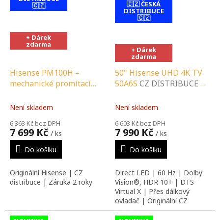
🇨🇿 ČESKÁ
🇨🇿
DISTRIBUCE
contact-form-
🇨🇿
0
contact-form-
+ Dárek
0
zdarma
+ Dárek
zdarma
Hisense PM100H –
50" Hisense UHD 4K TV
mechanické promítací
50A6S
CZ DISTRIBUCE A
plátno 100"
CZ
LOKÁLNÍ SERVIS |
DISTRIBUCE A LOKÁLNÍ
SPECIALIZOVANÝ
Není skladem
Není skladem
SERVIS |
PRODEJCE |
6 363 Kč bez DPH
6 603 Kč bez DPH
SPECIALIZOVANÝ
PORADENSTVÍ |
7 699 Kč
7 990 Kč
/ ks
/ ks
PRODEJCE |
INSTALAČNÍ &
PORADENSTVÍ |
MONTÁŽNÍ SLUŽBY
Do košíku
Do košíku
INSTALAČNÍ &
MONTÁŽNÍ SLUŽBY
Originální Hisense | CZ
Direct LED | 60 Hz | Dolby
distribuce | Záruka 2 roky
Vision®, HDR 10+ | DTS
Virtual X | Přes dálkový
ovladač | Originální CZ
distribuce