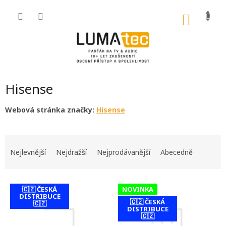
Přejít
na
NÁKU
obsah
KOŠÍK
Hisense
Webová stránka značky:
Hisense
Ř
a
Nejlevnější
Nejdražší
Nejprodávanější
Abecedně
z
e
V
n
🇨🇿 ČESKÁ
NOVINKA
ý
í
DISTRIBUCE
🇨🇿 ČESKÁ
p
🇨🇿
p
DISTRIBUCE
i
r
contact-form-
🇨🇿
0