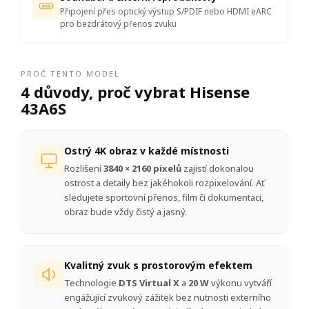
Připojení přes optický výstup S/PDIF nebo HDMI eARC
pro bezdrátový přenos zvuku
PROČ TENTO MODEL
4 důvody, proč vybrat Hisense
43A6S
Ostrý 4K obraz v každé místnosti
Rozlišení
3840 × 2160 pixelů
zajistí dokonalou
ostrost a detaily bez jakéhokoli rozpixelování. Ať
sledujete sportovní přenos, film či dokumentaci,
obraz bude vždy čistý a jasný.
Kvalitný zvuk s prostorovým efektem
Technologie
DTS Virtual X
a
20 W
výkonu vytváří
engážující zvukový zážitek bez nutnosti externího