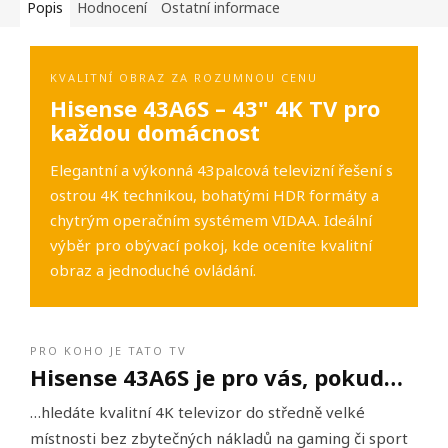
Popis
Hodnocení
Ostatní informace
KVALITNÍ OBRAZ ZA ROZUMNOU CENU
Hisense 43A6S – 43" 4K TV pro
každou domácnost
Elegantní a výkonná 43palcová televizní řešení s
ostrou 4K technikou, bohatými HDR formáty a
chytrým operačním systémem VIDAA. Ideální
výběr pro obývací pokoj, kde oceníte kvalitní
obraz a jednoduché ovládání.
PRO KOHO JE TATO TV
Hisense 43A6S je pro vás, pokud…
…hledáte kvalitní 4K televizor do středně velké
místnosti bez zbytečných nákladů na gaming či sport