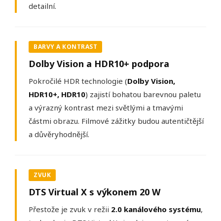
detailní.
BARVY A KONTRAST
Dolby Vision a
HDR10+ podpora
Pokročilé HDR technologie (
Dolby Vision,
HDR10+, HDR10
) zajistí bohatou barevnou paletu
a výrazný kontrast mezi světlými a tmavými
částmi obrazu. Filmové zážitky budou autentičtější
a důvěryhodnější.
ZVUK
DTS Virtual X s výkonem
20 W
Přestože je zvuk v režii
2.0 kanálového systému
,