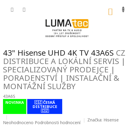
Přejít
na
NÁKU
obsah
KOŠÍK
43" Hisense UHD 4K TV 43A6S
CZ
DISTRIBUCE A LOKÁLNÍ SERVIS |
SPECIALIZOVANÝ PRODEJCE |
PORADENSTVÍ | INSTALAČNÍ &
MONTÁŽNÍ SLUŽBY
43A6S
NOVINKA
🇨🇿 ČESKÁ
contact-form-
DISTRIBUCE
0
🇨🇿
Značka:
Hisense
Průměrné
Neohodnoceno
Podrobnosti hodnocení
hodnocení
produktu