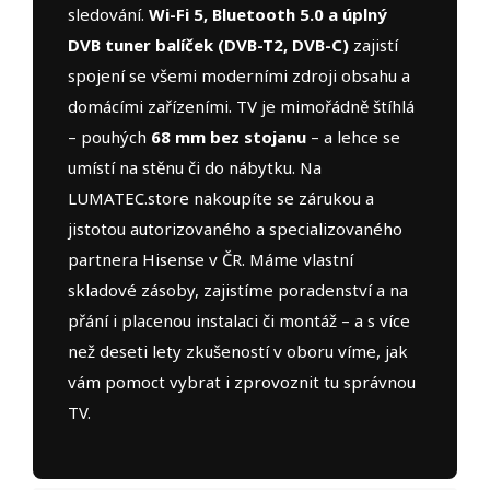
sledování.
Wi-Fi 5, Bluetooth 5.0 a úplný
DVB tuner balíček (DVB-T2, DVB-C)
zajistí
spojení se všemi moderními zdroji obsahu a
domácími zařízeními. TV je mimořádně štíhlá
– pouhých
68 mm bez stojanu
– a lehce se
umístí na stěnu či do nábytku. Na
LUMATEC.store nakoupíte se zárukou a
jistotou autorizovaného a specializovaného
partnera Hisense v ČR. Máme vlastní
skladové zásoby, zajistíme poradenství a na
přání i placenou instalaci či montáž – a s více
než deseti lety zkušeností v oboru víme, jak
vám pomoct vybrat i zprovoznit tu správnou
TV.