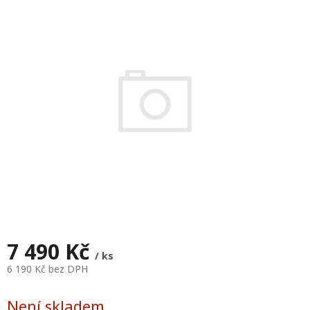
je
0,0
z
5
hvězdiček.
7 490 Kč
/ ks
6 190 Kč bez DPH
Měrná
cena:
Není skladem