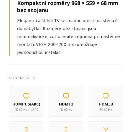
Kompaktní rozměry
968 × 559 × 68 mm
bez stojanu
Elegantní a štíhlá TV se snadno umístí na stěnu či
do nábytku. Rozměry bez stojanu jsou
minimalistické, což oceníte zejména při nástěnné
montáži. VESA 200×200 mm umožňuje
jednoduchou instalaci.
KONEKTIVITA
HDMI 1 (eARC)
HDMI 2
HDMI 3
4K 60 Hz / eARC
4K 60 Hz
4K 60 Hz