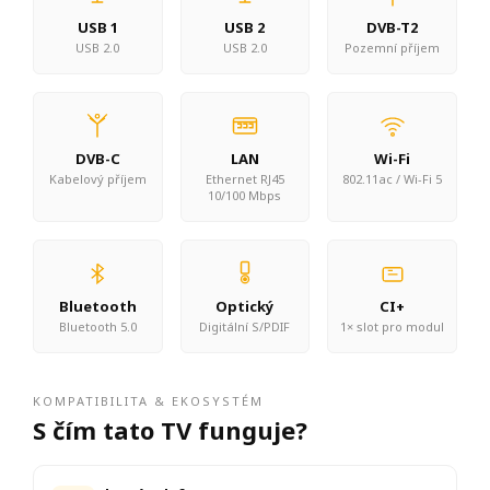
USB 1
USB 2
DVB-T2
USB 2.0
USB 2.0
Pozemní příjem
DVB-C
LAN
Wi-Fi
Kabelový příjem
Ethernet RJ45
802.11ac / Wi-Fi 5
10/100 Mbps
Bluetooth
Optický
CI+
Bluetooth 5.0
Digitální S/PDIF
1× slot pro modul
KOMPATIBILITA & EKOSYSTÉM
S čím tato TV funguje?