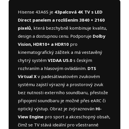
Hisense 43A6S je
43palcová 4K TV s LED
Direct panelem a rozlišením 3840 × 2160
pixelů
, která bezchybně kombinuje kvalitu,
design a dostupnou cenu. Podporuje
Dolby
Vision, HDR10+ a HDR10
pro
kinematografický zážitek a má vestavěný
chytrý systém
VIDAA U5.0
s českým
rozhraním a hlasovým ovládáním.
DTS
Virtual X
v padesátiwatovém zvukovém
systému zajistí výrazný a prostorový zvuk
bez nutnosti externího soundbaru, přestože
připojení soundbaru je možné přes eARC či
optický výstup. Obraz je zvýraznován
Hi-
View Engine
pro sport a akceschopný obsah,
čímž se TV stává ideální pro všestranné