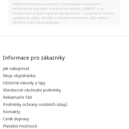
Veškeré informace uvedené v tomto popisu mají pouze
informativní charakter a mohou se změnit. LUMATEC, s.r.o.
neodpovídá za jejich úplnost ani správnost – v popisu se mohou
vyskytovat chyby. Aktuální a závazné informace vždy ověřte u
výrobce nebo nás kontaktujte.
Z
á
p
a
Informace pro zákazníky
t
Jak nakupovat
í
Moje objednávka
Užitečné návody a tipy
Všeobecné obchodní podmínky
Reklamační řád
Podmínky ochrany osobních údajů
Kontakty
Ceník dopravy
Platební možnosti