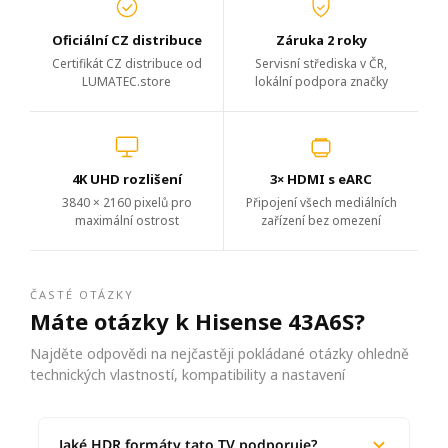
Oficiální CZ distribuce
Záruka 2 roky
Certifikát CZ distribuce od
Servisní střediska v ČR,
LUMATEC.store
lokální podpora značky
4K UHD rozlišení
3× HDMI s eARC
3840 × 2160 pixelů pro
Připojení všech mediálních
maximální ostrost
zařízení bez omezení
ČASTÉ OTÁZKY
Máte otázky k Hisense 43A6S?
Najděte odpovědi na nejčastěji pokládané otázky ohledně
technických vlastností, kompatibility a nastavení
Jaké HDR formáty tato TV podporuje?